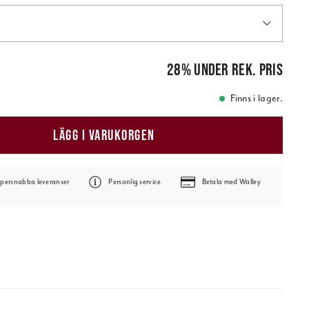
is
:
109,00 kr
28
%
under rek. pris
Finns i lager.
LÄGG I VARUKORGEN
persnabba leveranser
Personlig service
Betala med Walley