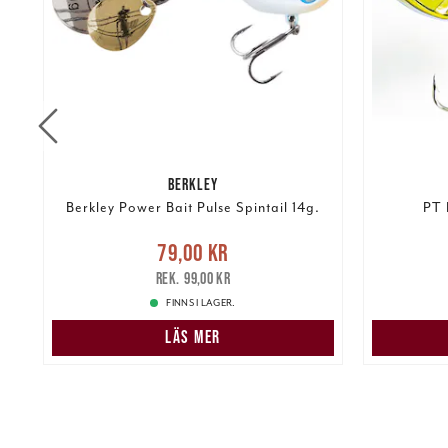
BERKLEY
Berkley Power Bait Pulse Spintail 14g.
PT 
re
Nuvarande pris
:
79,00 kr
Tidigare
79,00 kr
Pris
:
49,
pris
:
99,00 kr
99,00 kr
FINNS I LAGER.
LÄS MER