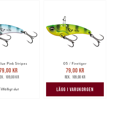
lue Pink Stripes
05 / Firetiger
arande pris
:
Nuvarande pris
:
79,00 kr
79,00 kr
kr
Tidigare pris
:
79,00 kr
Tidigare pris
:
109,00 kr
109,00 kr
109,00 kr
109,00 kr
LÄGG I VARUKORGEN
illfälligt slut