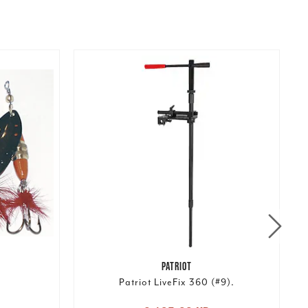
PATRIOT
Patriot LiveFix 360 (#9).
Nuvarande pris
: