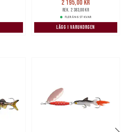
r
Tidigare
2 195,00 kr
2 195,00 kr
Tidigare pris
:
2
2 383,00 kr
2 383,00 kr
FLER ÄN 6 ST KVAR
LÄGG I VARUKORGEN