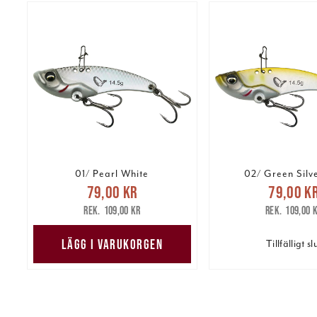
01/ Pearl White
02/ Green Silv
Nuvarande pris
:
Nuvarande 
79,00 kr
79,00 k
79,00 kr
Tidigare pris
:
79,00 kr
Tidig
109,00 kr
109,00 
109,00 kr
109,00 
LÄGG I VARUKORGEN
Tillfälligt sl