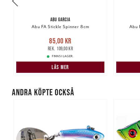
ABU GARCIA
 &
Abu FA Stickle Spinner 8cm
Abu 
Nuvarande pris
:
85,00 kr
Tidigare
Nuvarand
85,00 kr
pris
:
109,00 kr
109,00 kr
FINNS I LAGER.
LÄS MER
ANDRA KÖPTE OCKSÅ