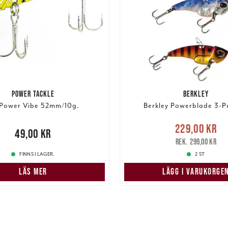
POWER TACKLE
BERKLEY
Power Vibe 52mm/10g.
Berkley Powerblade 3-P
Nuvarande pris
229,00 kr
00 kr
49,00 kr
229,00 kr
Tidigare pris
:
299,00 kr
FINNS I LAGER.
2 ST
LÄS MER
LÄGG I VARUKORGE