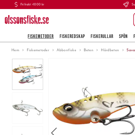
Fri frakt >1000 kr
Su
FISKEMETODER
FISKEREDSKAP
FISKERULLAR
SPÖN
Hem
Fiskemetoder
Abborrfiske
Beten
Hårdbeten
Sava