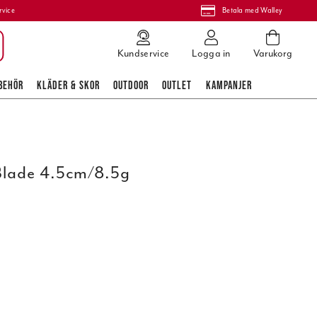
rvice
Betala med Walley
Kundservice
Logga in
Varukorg
BEHÖR
KLÄDER & SKOR
OUTDOOR
OUTLET
KAMPANJER
Blade 4.5cm/8.5g