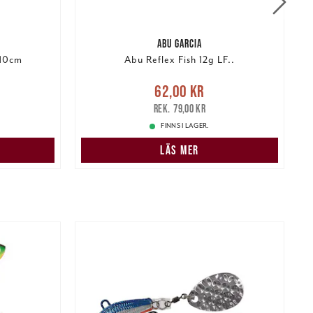
ABU GARCIA
 10cm
Abu Reflex Fish 12g LF..
r
Tidigare
Nuvarande pris
:
62,00 kr
Tidigare
N
62,00 kr
r
pris
:
79,00 kr
79,00 kr
FINNS I LAGER.
LÄS MER