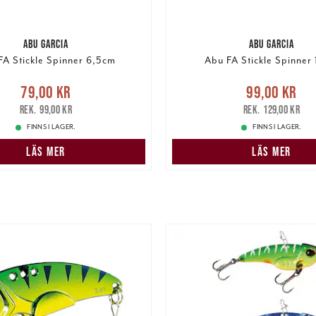
ABU GARCIA
ABU GARCIA
FA Stickle Spinner 6,5cm
Abu FA Stickle Spinner
e pris
:
79,00 kr
Tidigare
Nuvarande pris
:
99,00 k
79,00 kr
99,00 kr
pris
:
99,00 kr
pris
:
129,00 k
99,00 kr
129,00 kr
FINNS I LAGER.
FINNS I LAGER.
LÄS MER
LÄS MER