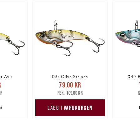
er Ayu
03/ Olive Stripes
04 / B
pris
:
Nuvarande pris
:
Nuv
r
79,00 kr
are pris
:
79,00 kr
Tidigare pris
:
79,00 
kr
109,00 kr
kr
109,00 kr
LÄGG I VARUKORGEN
ut
T