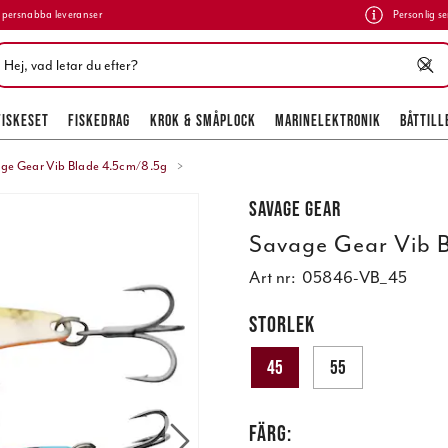
persnabba leveranser
Personlig se
FISKESET
FISKEDRAG
KROK & SMÅPLOCK
MARINELEKTRONIK
BÅTTILL
ge Gear Vib Blade 4.5cm/8.5g
Savage Gear
Savage Gear Vib 
Art nr:
05846-VB_45
STORLEK
45
55
FÄRG: