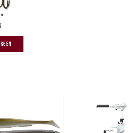
wn
r
ORGEN