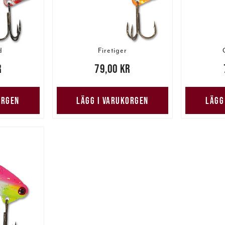
d
Firetiger
r
Pris
:
79,00 kr
79,00 kr
Pris
:
79,
ORGEN
LÄGG I VARUKORGEN
LÄGG