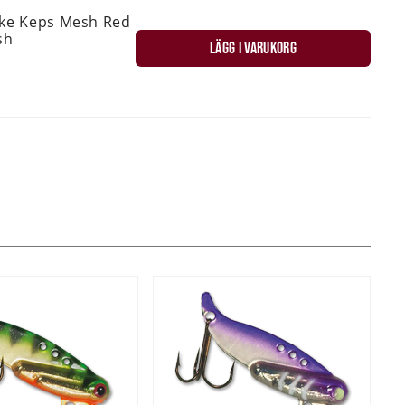
ske Keps Mesh Red
sh
LÄGG I VARUKORG