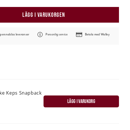
LÄGG I VARUKORGEN
persnabba leveranser
Personlig service
Betala med Walley
ske Keps Snapback
LÄGG I VARUKORG