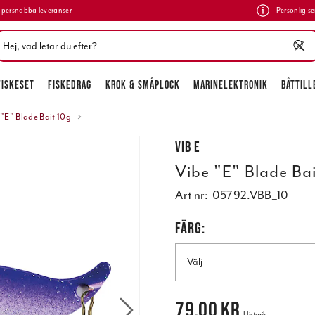
persnabba leveranser
Personlig se
FISKESET
FISKEDRAG
KROK & SMÅPLOCK
MARINELEKTRONIK
BÅTTILL
 "E" Blade Bait 10g
Vib E
Vibe "E" Blade Ba
Art nr:
05792.VBB_10
FÄRG:
Välj
Pris
:
79,00 kr
79,00 kr
Historik