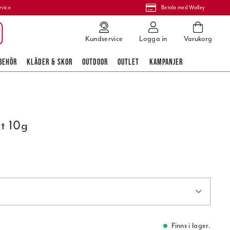
rvice
Betala med Walley
Kundservice
Logga in
Varukorg
BEHÖR
KLÄDER & SKOR
OUTDOOR
OUTLET
KAMPANJER
it 10g
Finns i lager.