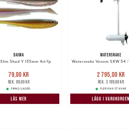
DAIWA
WATERSNAKE
Slim Shad Y 135mm 4st/fp
Watersnake Venom SXW 54 /(
Nuvarande pris
e pris
:
79,00 kr
Tidigare
79,00 kr
2 795,00 kr
2 795,00 kr
Tidigare
pris
:
89,00 kr
89,00 kr
3 199,00 kr
3 199,00 kr
FINNS I LAGER.
FLER ÄN 6 ST KVAR
LÄS MER
LÄGG I VARUKORGE