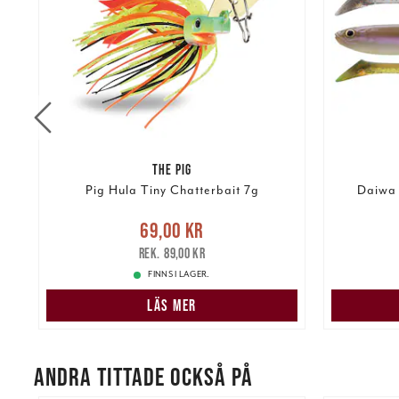
THE PIG
Pig Hula Tiny Chatterbait 7g
Daiwa 
re
Nuvarande pris
:
69,00 kr
Tidigare
Nuvarand
69,00 kr
pris
:
89,00 kr
89,00 kr
FINNS I LAGER.
LÄS MER
ANDRA TITTADE OCKSÅ PÅ