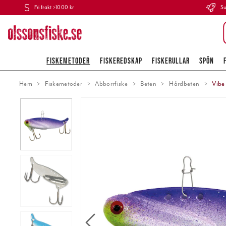
Fri frakt >1000 kr
Su
FISKEMETODER
FISKEREDSKAP
FISKERULLAR
SPÖN
Hem
Fiskemetoder
Abborrfiske
Beten
Hårdbeten
Vibe