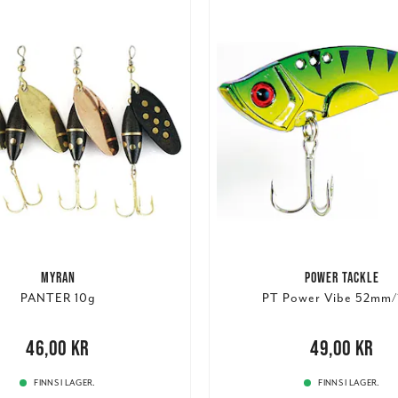
MYRAN
POWER TACKLE
PANTER 10g
PT Power Vibe 52mm/
00 kr
46,00 kr
Pris
:
49,00 kr
49,00 kr
FINNS I LAGER.
FINNS I LAGER.