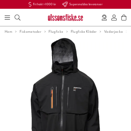
Fri frakt >1000 kr
Supersnabba leveranser
Hem
Fiskemetoder
Flugfiske
Flugfiske Kläder
Vadarjacka