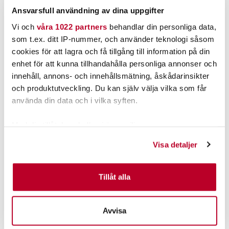
Ansvarsfull användning av dina uppgifter
Vi och
våra 1022 partners
behandlar din personliga data,
POPULÄRT JUST NU
som t.ex. ditt IP-nummer, och använder teknologi såsom
cookies för att lagra och få tillgång till information på din
enhet för att kunna tillhandahålla personliga annonser och
innehåll, annons- och innehållsmätning, åskådarinsikter
och produktutveckling. Du kan själv välja vilka som får
använda din data och i vilka syften.
Med din tillåtelse skulle vi även vilja:
Samla in information om din geografiska plats som
Visa detaljer
kan ha en noggrannhet på upp till flera meter
MYRAN
KINETIC
Identifiera din enhet genom att aktivt skanna den för
MIRA 15g
Kinetic Jackpot 9g
specifika kännetecken (fingeravtryck)
Tillåt alla
Nuvarande pris
:
Nuvarande pris
:
Ta reda på mer om hur dina personliga uppgifter
67,00 kr
39,00 kr
67,00 kr
Tidigare pris
:
39,00 kr
Tidigare pris
:
behandlas och ställ in dina preferenser i
detaljsektionen
.
89,00 kr
49,95 kr
89,00 kr
49,95 kr
Avvisa
Du kan ändra eller dra tillbaka ditt samtycke när som
FINNS I LAGER.
FINNS I LAGER.
helst från cookie-förklaringen.