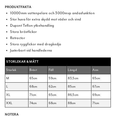
PRODUKTFAKTA
10000mm vattenpelare och 3000mvp andasfunktion
Stor huva för extra skydd mot väder och vind
Dupont Teflon ytbehandling
Stora bröstfickor
Retractor
Stora ryggfickor med dragkedja
Justerbart vid handlederna
STORLEKAR & MÅTT
Storlek
Bröst
Fåll
Längd
Arm
M
65cm
59cm
83,5cm
65cm
L
68cm
62cm
85cm
67cm
XL
71cm
65cm
86,5cm
69cm
XXL
74cm
68cm
88cm
71cm
NOTERA