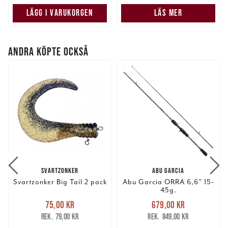
LÄGG I VARUKORGEN
LÄS MER
ANDRA KÖPTE OCKSÅ
SVARTZONKER
ABU GARCIA
Svartzonker Big Tail 2 pack
Abu Garcia ORRA 6,6" 15-
45g.
Nuvarande pris
:
Nuvarande pris
:
75,00 kr
679,00 kr
75,00 kr
Tidigare pris
:
679,00 kr
Tidigare pris
:
79,00 kr
849,00 kr
79,00 kr
849,00 kr