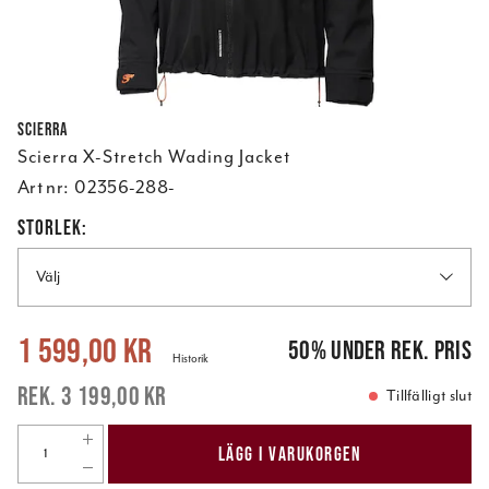
Scierra
Scierra X-Stretch Wading Jacket
Art nr:
02356-288-
STORLEK:
Välj
Nuvarande pris
:
1 599,00 kr
Tidigare pris
:
3 199,00 kr
1 599,00 kr
50
%
under rek. pris
Historik
3 199,00 kr
Tillfälligt slut
LÄGG I VARUKORGEN