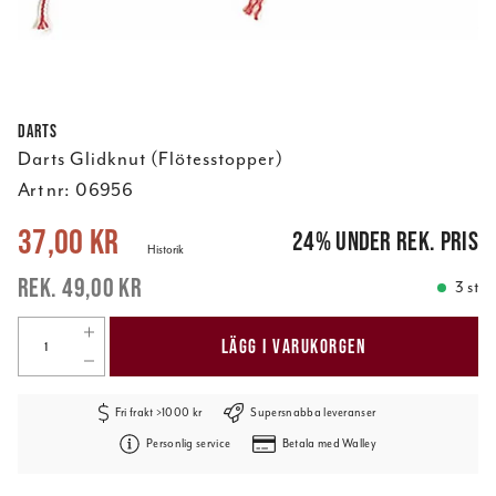
Darts
Darts Glidknut (Flötesstopper)
Art nr:
06956
Nuvarande pris
:
37,00 kr
Tidigare pris
:
49,00 kr
37,00 kr
24
%
under rek. pris
Historik
49,00 kr
3 st
LÄGG I VARUKORGEN
Fri frakt >1000 kr
Supersnabba leveranser
Personlig service
Betala med Walley