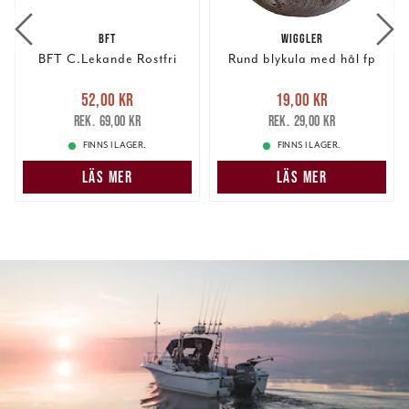
BFT
WIGGLER
BFT C.Lekande Rostfri
Rund blykula med hål fp
Nuvarande pris
:
Nuvarande pris
:
52,00 kr
19,00 kr
52,00 kr
Tidigare pris
:
19,00 kr
Tidigare pris
:
69,00 kr
29,00 kr
69,00 kr
29,00 kr
FINNS I LAGER.
FINNS I LAGER.
LÄS MER
LÄS MER