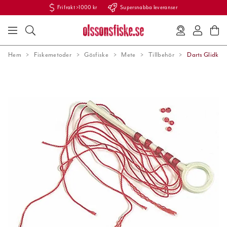
Fri frakt >1000 kr
Supersnabba leveranser
Hem
Fiskemetoder
Gösfiske
Mete
Tillbehör
Darts Glidknu