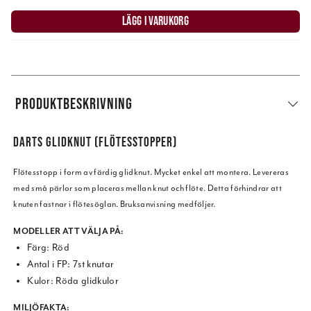
LÄGG I VARUKORG
PRODUKTBESKRIVNING
DARTS GLIDKNUT (FLÖTESSTOPPER)
Flötesstopp i form av färdig glidknut. Mycket enkel att montera. Levereras
med små pärlor som placeras mellan knut och flöte. Detta förhindrar att
knuten fastnar i flötesöglan. Bruksanvisning medföljer.
MODELLER ATT VÄLJA PÅ:
Färg: Röd
Antal i FP: 7st knutar
Kulor: Röda glidkulor
MILJÖFAKTA: