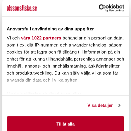
SAVAGE GEAR
STRIKE PRO
Savage Gear Needle
Strike Pro Flap Jack 6,5cm
Eggsnaps 20pcs.
14g
Nuvarande pris
:
Nuvarande pris
:
35,00 kr
99,00 kr
35,00 kr
Tidigare pris
:
99,00 kr
Tidigare pris
:
Ansvarsfull användning av dina uppgifter
39,00 kr
119,00 kr
39,00 kr
119,00 kr
Vi och
våra 1022 partners
behandlar din personliga data,
FINNS I LAGER.
FINNS I LAGER.
som t.ex. ditt IP-nummer, och använder teknologi såsom
LÄS MER
LÄS MER
cookies för att lagra och få tillgång till information på din
enhet för att kunna tillhandahålla personliga annonser och
innehåll, annons- och innehållsmätning, åskådarinsikter
ANDRA TITTADE OCKSÅ PÅ
och produktutveckling. Du kan själv välja vilka som får
använda din data och i vilka syften.
Med din tillåtelse skulle vi även vilja:
Samla in information om din geografiska plats som
Visa detaljer
kan ha en noggrannhet på upp till flera meter
Identifiera din enhet genom att aktivt skanna den för
specifika kännetecken (fingeravtryck)
Tillåt alla