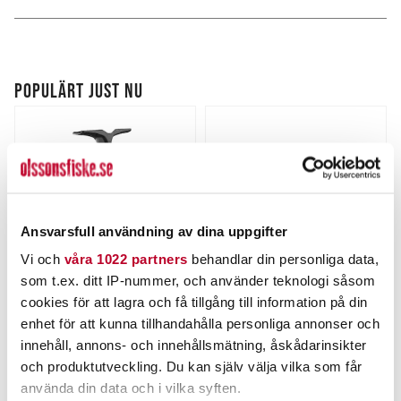
POPULÄRT JUST NU
Ansvarsfull användning av dina uppgifter
Vi och
våra 1022 partners
behandlar din personliga data,
som t.ex. ditt IP-nummer, och använder teknologi såsom
DAIWA
VIKING HERRING
cookies för att lagra och få tillgång till information på din
Daiwa 23 Fuego LT 2000
Viking Herring 10g
enhet för att kunna tillhandahålla personliga annonser och
innehåll, annons- och innehållsmätning, åskådarinsikter
Nuvarande pris
:
Nuvarande pris
:
1 079,00 kr
39,00 kr
och produktutveckling. Du kan själv välja vilka som får
1 079,00 kr
Tidigare pris
:
39,00 kr
Tidigare pris
:
1 559,00 kr
59,00 kr
1 559,00 kr
59,00 kr
använda din data och i vilka syften.