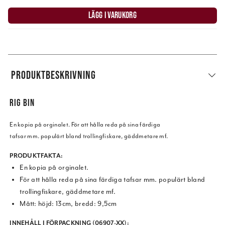
LÄGG I VARUKORG
PRODUKTBESKRIVNING
RIG BIN
En kopia på orginalet. För att hålla reda på sina färdiga
tafsar mm. populärt bland trollingfiskare, gäddmetare mf.
PRODUKTFAKTA:
En kopia på orginalet.
För att hålla reda på sina färdiga tafsar mm. populärt bland
trollingfiskare, gäddmetare mf.
Mått: höjd: 13cm, bredd: 9,5cm
INNEHÅLL I FÖRPACKNING (06907-XX):