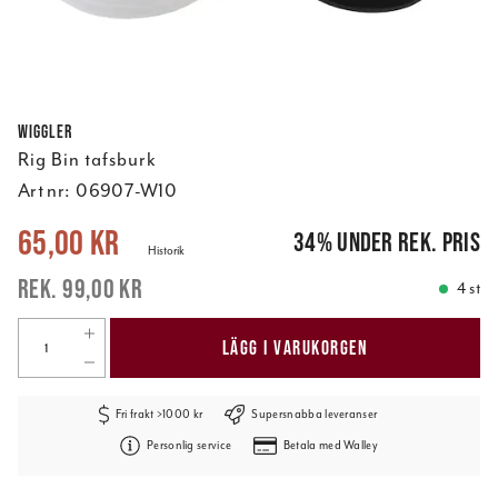
Wiggler
Rig Bin tafsburk
Art nr:
06907-W10
Nuvarande pris
:
65,00 kr
Tidigare pris
:
99,00 kr
65,00 kr
34
%
under rek. pris
Historik
99,00 kr
4 st
LÄGG I VARUKORGEN
Fri frakt >1000 kr
Supersnabba leveranser
Personlig service
Betala med Walley