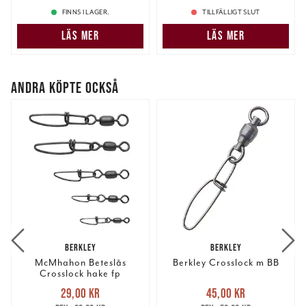
information som du har tillhandahållit eller som de har
FINNS I LAGER.
TILLFÄLLIGT SLUT
samlat in när du har använt deras tjänster.
LÄS MER
LÄS MER
ANDRA KÖPTE OCKSÅ
BERKLEY
BERKLEY
McMhahon Beteslås
Berkley Crosslock m BB
Crosslock hake fp
Nuvarande pris
:
Nuvarande pris
:
29,00 kr
45,00 kr
29,00 kr
Tidigare pris
:
45,00 kr
Tidigare pris
: