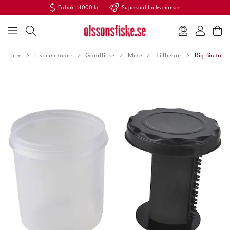
Fri frakt >1000 kr
Supersnabba leveranser
Hem
Fiskemetoder
Gäddfiske
Mete
Tillbehör
Rig Bin tafs