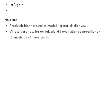
1st Rigbin
NOTERA
Produktbilden föreställer modell, ej storlek eller vev.
Vi reserverar oss för ev. faktafel då ovanstående uppgifter är
lämnade av vår leverantör.