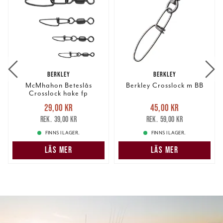
BERKLEY
BERKLEY
McMhahon Beteslås
Berkley Crosslock m BB
Crosslock hake fp
Nuvarande pris
:
Nuvarande pris
:
29,00 kr
45,00 kr
29,00 kr
Tidigare pris
:
45,00 kr
Tidigare pris
:
39,00 kr
59,00 kr
39,00 kr
59,00 kr
FINNS I LAGER.
FINNS I LAGER.
LÄS MER
LÄS MER