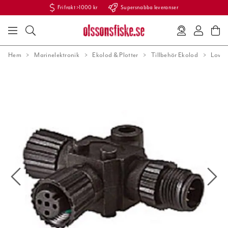
Fri frakt >1000 kr
Supersnabba leveranser
Hem
Marinelektronik
Ekolod & Plotter
Tillbehör Ekolod
Lowra