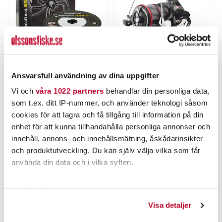
SPIDERWIRE
DAIWA
Spiderwire Dura-4 Yellow
Daiwa 23 Fuego LT 2000
Ansvarsfull användning av dina uppgifter
150m.
Nuvarande pris
:
Nuvarande pris
:
Vi och
våra 1022 partners
behandlar din personliga data,
169,00 kr
1 079,00 kr
169,00 kr
Tidigare pris
:
1 079,00 kr
Tidigare pris
:
som t.ex. ditt IP-nummer, och använder teknologi såsom
219,00 kr
1 559,00 kr
219,00 kr
1 559,00 kr
cookies för att lagra och få tillgång till information på din
FINNS I LAGER.
3 ST
enhet för att kunna tillhandahålla personliga annonser och
LÄS MER
LÄGG I VARUKORGEN
innehåll, annons- och innehållsmätning, åskådarinsikter
och produktutveckling. Du kan själv välja vilka som får
använda din data och i vilka syften.
ANDRA TITTADE OCKSÅ PÅ
Med din tillåtelse skulle vi även vilja:
Samla in information om din geografiska plats som
Visa detaljer
kan ha en noggrannhet på upp till flera meter