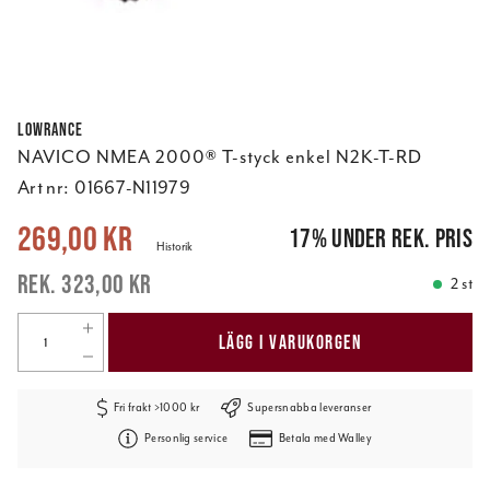
Lowrance
NAVICO NMEA 2000® T-styck enkel N2K-T-RD
Art nr:
01667-N11979
Nuvarande pris
:
269,00 kr
Tidigare pris
:
323,00 kr
269,00 kr
17
%
under rek. pris
Historik
323,00 kr
2 st
LÄGG I VARUKORGEN
Fri frakt >1000 kr
Supersnabba leveranser
Personlig service
Betala med Walley