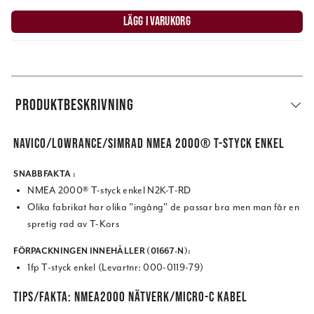
LÄGG I VARUKORG
PRODUKTBESKRIVNING
NAVICO/LOWRANCE/SIMRAD NMEA 2000® T-STYCK ENKEL
SNABBFAKTA :
NMEA 2000® T-styck enkel N2K-T-RD
Olika fabrikat har olika "ingång" de passar bra men man får en
spretig rad av T-Kors
FÖRPACKNINGEN INNEHÅLLER (01667-N):
1fp T-styck enkel (Levartnr: 000-0119-79)
TIPS/FAKTA: NMEA2000 NÄTVERK/MICRO-C KABEL