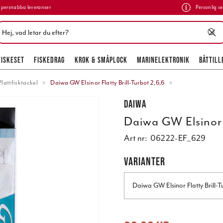
persnabba leveranser
Personlig se
FISKESET
FISKEDRAG
KROK & SMÅPLOCK
MARINELEKTRONIK
BÅTTILL
Plattfisktackel
Daiwa GW Elsinor Flatty Brill-Turbot 2,6,6
Daiwa
Daiwa GW Elsinor F
Art nr:
06222-EF_629
VARIANTER
Daiwa GW Elsinor Flatty Brill-T
Nuvarande pris
:
69,00 kr
Tidigare pr