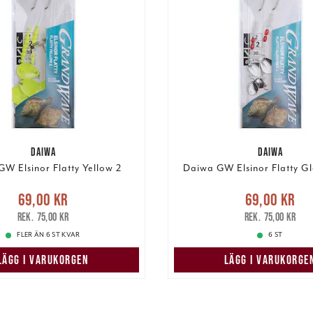
DAIWA
DAIWA
W Elsinor Flatty Yellow 2
Daiwa GW Elsinor Flatty G
Nuvarande pris
:
Nuvarande pri
69,00 kr
69,00 kr
r
Tidigare pris
:
75,00 kr
69,00 kr
Tidigare pris
:
75,00 kr
75,00 kr
FLER ÄN 6 ST KVAR
6 ST
LÄGG I VARUKORGEN
LÄGG I VARUKORGE