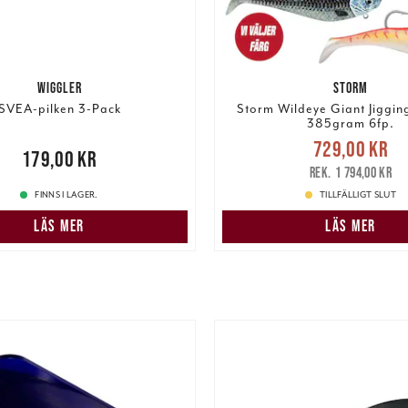
WIGGLER
STORM
SVEA-pilken 3-Pack
Storm Wildeye Giant Jiggin
385gram 6fp.
Nuvarande pris
729,00 kr
,00 kr
179,00 kr
729,00 kr
Tidigare 
1 794,00 kr
1 794,00 kr
FINNS I LAGER.
TILLFÄLLIGT SLUT
LÄS MER
LÄS MER