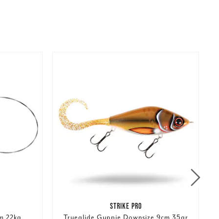
STRIKE PRO
m 22kg
Trueglide Guppie Downsize 9cm 35gr