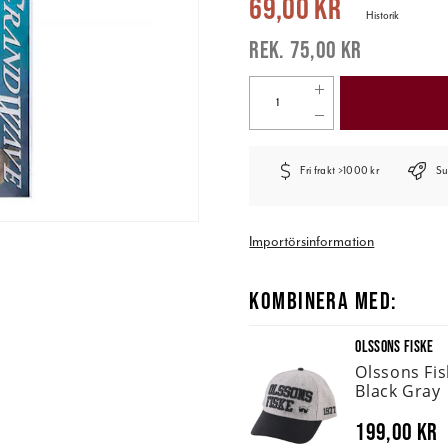
69,00 kr
Historik
75,00 kr
Fri frakt >1000 kr
Su
Importörsinformation
KOMBINERA MED:
OLSSONS FISKE
Olssons Fi
Black Gray
199,00 kr