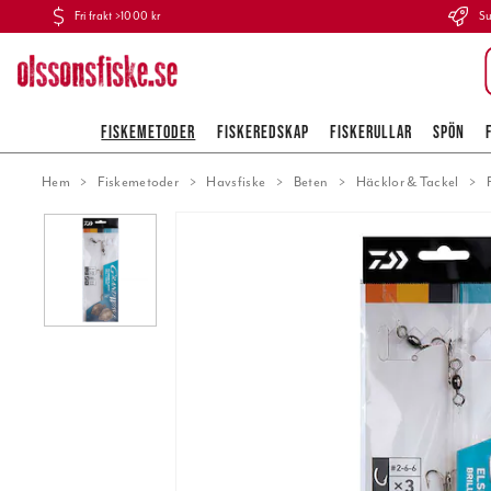
Fri frakt >1000 kr
Su
FISKEMETODER
FISKEREDSKAP
FISKERULLAR
SPÖN
Hem
Fiskemetoder
Havsfiske
Beten
Häcklor & Tackel