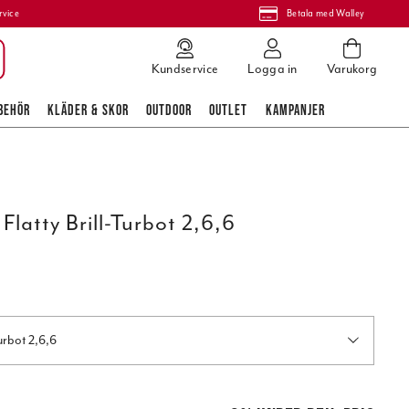
rvice
Betala med Walley
Kundservice
Logga in
Varukorg
BEHÖR
KLÄDER & SKOR
OUTDOOR
OUTLET
KAMPANJER
latty Brill-Turbot 2,6,6
urbot 2,6,6
is
:
75,00 kr