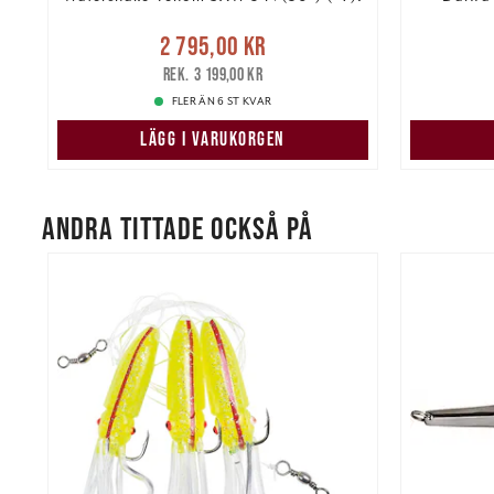
Nuvarande pris
:
re
Nuvarand
2 795,00 kr
2 795,00 kr
Tidigare pris
:
3 199,00 kr
3 199,00 kr
FLER ÄN 6 ST KVAR
LÄGG I VARUKORGEN
ANDRA TITTADE OCKSÅ PÅ