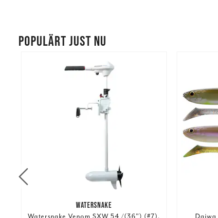
POPULÄRT JUST NU
WATERSNAKE
Watersnake Venom SXW 54 /(36") (#7).
Daiwa 