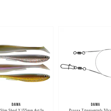
DAIWA
DAIWA
Slim Shad Y 135mm 4st/fp
Prorex Titaniumtafs 30c