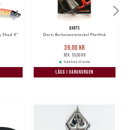
DARTS
g Shad 9"
Darts Bottenmetetackel Plattfisk
:
Nuvarande pris
:
39,00 kr
Tidigare
N
39,00 kr
pris
:
pris
:
55,00 kr
55,00 kr
FLER ÄN 6 ST KVAR
LÄGG I VARUKORGEN