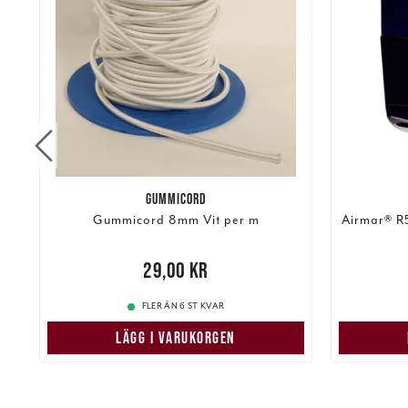
GUMMICORD
Gummicord 8mm Vit per m
Airmar® R
re
Pris
:
29,00 kr
29,00 kr
67 99
FLER ÄN 6 ST KVAR
LÄGG I VARUKORGEN