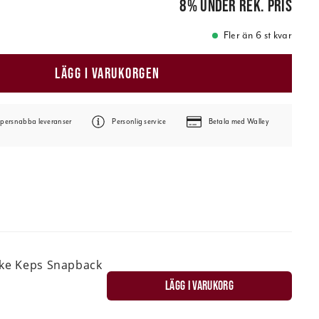
8
%
under rek. pris
Fler än 6 st kvar
LÄGG I VARUKORGEN
persnabba leveranser
Personlig service
Betala med Walley
ske Keps Snapback
LÄGG I VARUKORG