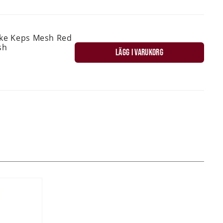
ske Keps Mesh Red
sh
LÄGG I VARUKORG