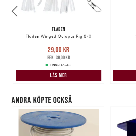
FLADEN
Fladen Winged Octopus Rig 8/0
re
Nuvarande pris
:
29,00 kr
Tidigare
29,00 kr
Pris
:
179
pris
:
39,00 kr
39,00 kr
FINNS I LAGER.
LÄS MER
ANDRA KÖPTE OCKSÅ