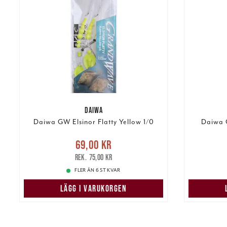
DAIWA
Daiwa GW Elsinor Flatty Yellow 1/0
Daiwa G
Nuvarande pris
:
69,00 kr
69,00 kr
Tidigare pris
:
75,00 kr
69,00 k
75,00 kr
FLER ÄN 6 ST KVAR
LÄGG I VARUKORGEN