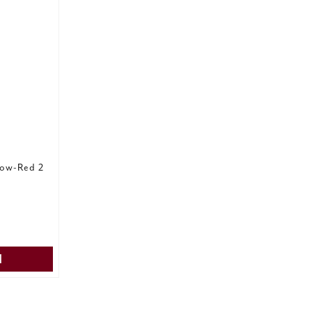
low-Red 2
s
:
75,00 kr
N