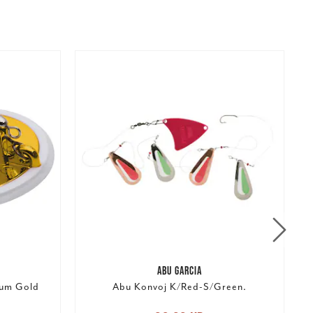
ABU GARCIA
ium Gold
Abu Konvoj K/Red-S/Green.