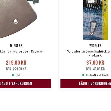
WIGGLER
WIGGLER
skär för motorborr 150mm
Wiggler strömminghäckla 
krokar).
Nuvarande pris
:
Nuvarande pris
:
37,00 k
219,00 kr
37,00 kr
r
Tidigare pris
:
279,00 kr
pris
:
49,00 kr
279,00 kr
49,00 kr
1 ST
FLER ÄN 6 ST KVAR
LÄGG I VARUKORGEN
LÄGG I VARUKORGE