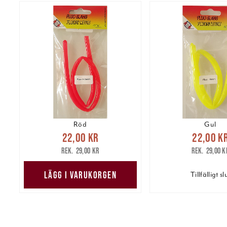
Röd
Gul
Nuvarande pris
:
Nuvarande 
22,00 kr
22,00 k
22,00 kr
Tidigare pris
:
22,00 kr
Tidig
29,00 kr
29,00 k
29,00 kr
29,00 k
LÄGG I VARUKORGEN
Tillfälligt sl