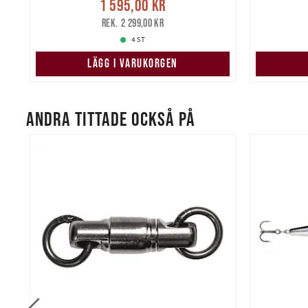
re
Nuvarand
1 595,00 kr
1 595,00 kr
Tidigare pris
:
2 299,00 kr
2 299,00 kr
4 ST
LÄGG I VARUKORGEN
ANDRA TITTADE OCKSÅ PÅ