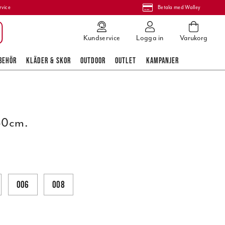
rvice
Betala med Walley
Kundservice
Logga in
Varukorg
BEHÖR
KLÄDER & SKOR
OUTDOOR
OUTLET
KAMPANJER
40cm.
006
008