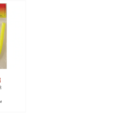
pris
:
r
are pris
:
r
r
ut