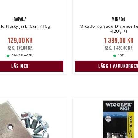
RAPALA
MIKADO
la Husky Jerk 10cm / 10g
Mikado Katsudo Distance F
-120g #1
Nuvarande pris
Nuvarande pris
:
129,00 kr
1 399,00 kr
1 399,00 kr
Tidigare
r
Tidigare pris
:
179,00 kr
179,00 kr
1 430,00 kr
1 430,00 kr
FINNS I LAGER.
1 ST
LÄS MER
LÄGG I VARUKORGE