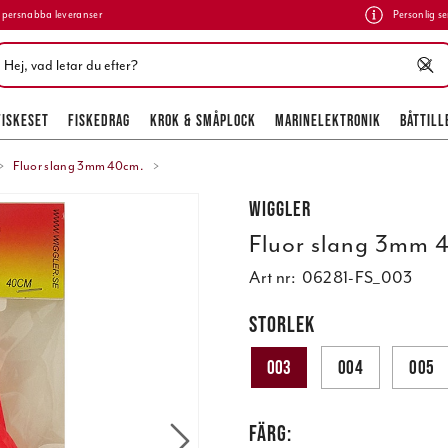
persnabba leveranser
Personlig se
FISKESET
FISKEDRAG
KROK & SMÅPLOCK
MARINELEKTRONIK
BÅTTILL
Fluor slang 3mm 40cm.
Wiggler
Fluor slang 3mm 
Art nr:
06281-FS_003
STORLEK
003
004
005
FÄRG: