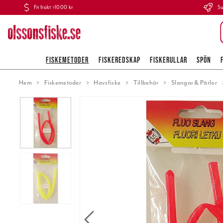
Fri frakt >1000 kr
Su
FISKEMETODER
FISKEREDSKAP
FISKERULLAR
SPÖN
Hem
Fiskemetoder
Havsfiske
Tillbehör
Slangar & Pärlor