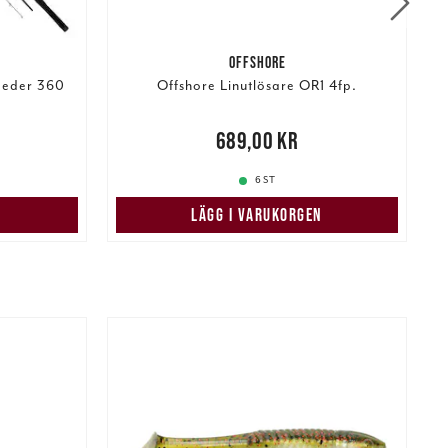
OFFSHORE
eeder 360
Offshore Linutlösare OR1 4fp.
:
N
 pris
:
Pris
:
689,00 kr
689,00 kr
6 ST
N
LÄGG I VARUKORGEN