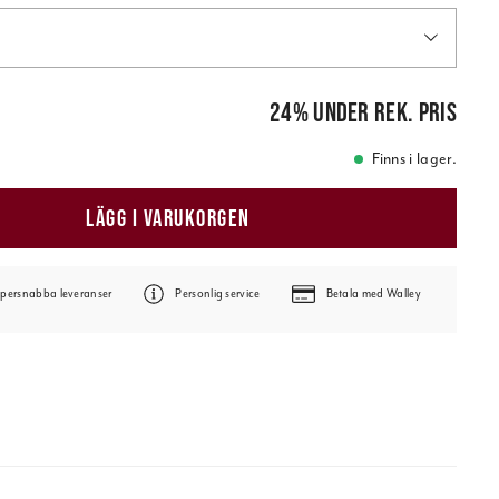
is
:
29,00 kr
24
%
under rek. pris
Finns i lager.
LÄGG I VARUKORGEN
persnabba leveranser
Personlig service
Betala med Walley