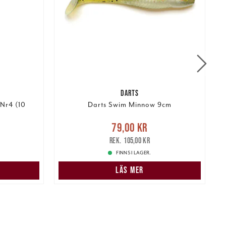
DARTS
Nr4 (10
Darts Swim Minnow 9cm
r
Tidigare
Nuvarande pris
:
79,00 kr
Tidigare
N
79,00 kr
pris
:
105,00 kr
105,00 kr
FINNS I LAGER.
N
LÄS MER