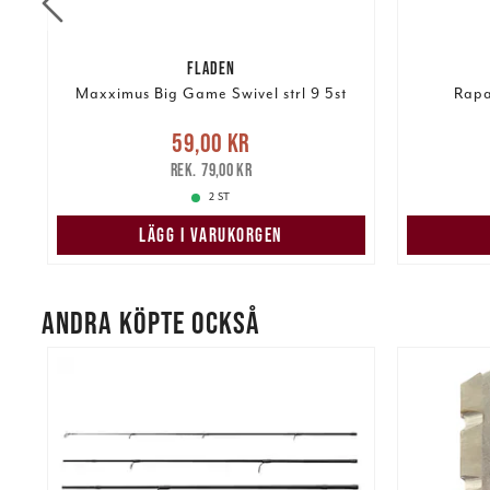
FLADEN
Maxximus Big Game Swivel strl 9 5st
Rapa
re
Nuvarande pris
:
59,00 kr
Tidigare
59,00 kr
pris
:
79,00 kr
129,00 k
79,00 kr
2 ST
LÄGG I VARUKORGEN
ANDRA KÖPTE OCKSÅ