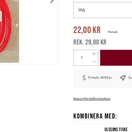
Välj
Nuvarande pris
:
22,00 kr
Tidigare pr
22,00 kr
Historik
29,00 kr
Fri frakt >1000 kr
Su
Importörsinformation
KOMBINERA MED:
OLSSONS FISKE