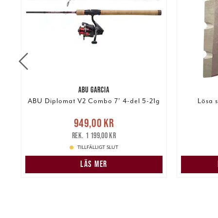
ABU GARCIA
ABU Diplomat V2 Combo 7' 4-del 5-21g
Lösa 
Nuvarande pris
:
949,00 kr
949,00 kr
Tidigare pris
:
219,00 k
1 199,00 kr
1 199,00 kr
TILLFÄLLIGT SLUT
LÄS MER