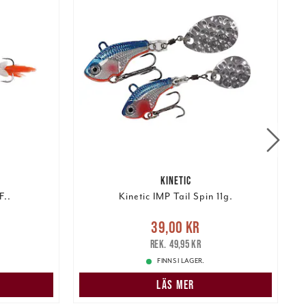
KINETIC
F..
Kinetic IMP Tail Spin 11g.
r
Tidigare
Nuvarande pris
:
39,00 kr
Tidigare
39,00 kr
pris
:
49,95 kr
1
49,95 kr
FINNS I LAGER.
LÄS MER