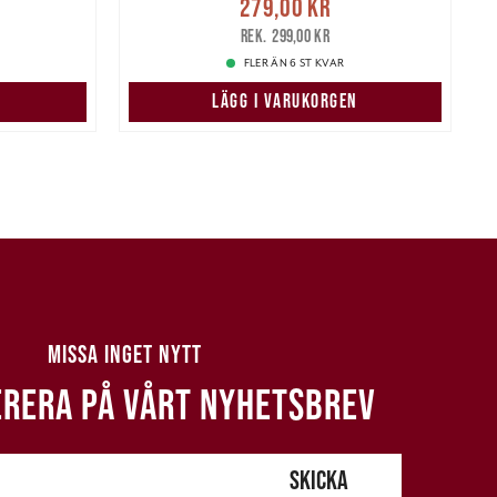
:
Nuvarande pris
:
279,00 kr
769,00 kr
279,00 kr
Tidigare pris
:
299,00 kr
4
299,00 kr
FLER ÄN 6 ST KVAR
N
LÄGG I VARUKORGEN
MISSA INGET NYTT
RERA PÅ VÅRT NYHETSBREV
SKICKA