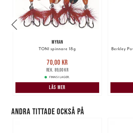
MYRAN
1g
TONI spinnare 18g
Berkley Po
Nuvarande pris
:
70,00 kr
Tidigare
Nuvarand
70,00 kr
pris
:
89,00 kr
89,00 kr
FINNS I LAGER.
LÄS MER
ANDRA TITTADE OCKSÅ PÅ