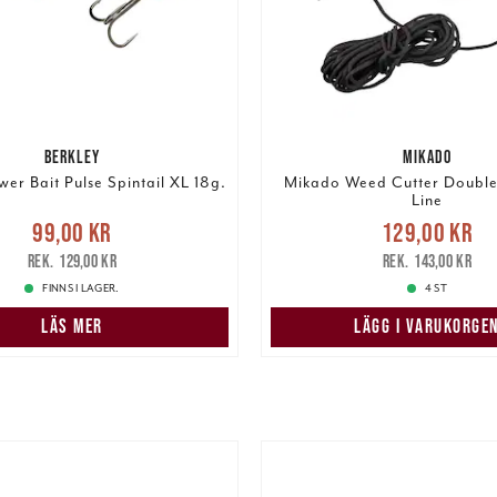
BERKLEY
MIKADO
wer Bait Pulse Spintail XL 18g.
Mikado Weed Cutter Double
Line
e pris
:
99,00 kr
Tidigare
Nuvarande pris
99,00 kr
129,00 kr
pris
:
129,00 kr
129,00 kr
Tidigare pris
:
129,00 kr
143,00 kr
FINNS I LAGER.
4 ST
LÄS MER
LÄGG I VARUKORGE