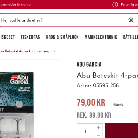
persnabba leveranser
Personlig se
FISKESET
FISKEDRAG
KROK & SMÅPLOCK
MARINELEKTRONIK
BÅTTILL
bu Beteskit 4-pack Havsöring.
Abu Garcia
Abu Beteskit 4-pa
Art nr:
05595-256
Nuvarande pris
:
79,00 kr
Tidigare pr
79,00 kr
Historik
89,00 kr