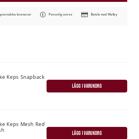
persnabba leveranser
Personlig service
Betala med Walley
ske Keps Snapback
LÄGG I VARUKORG
ske Keps Mesh Red
sh
LÄGG I VARUKORG