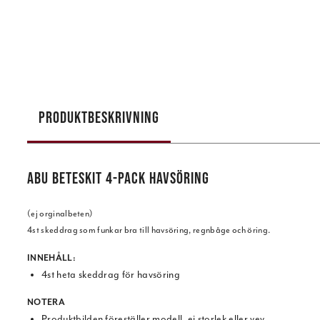
PRODUKTBESKRIVNING
ABU BETESKIT 4-PACK HAVSÖRING
(ej orginalbeten)
4st skeddrag som funkar bra till havsöring, regnbåge och öring.
INNEHÅLL:
4st heta skeddrag för havsöring
NOTERA
Produktbilden föreställer modell, ej storlek eller vev.