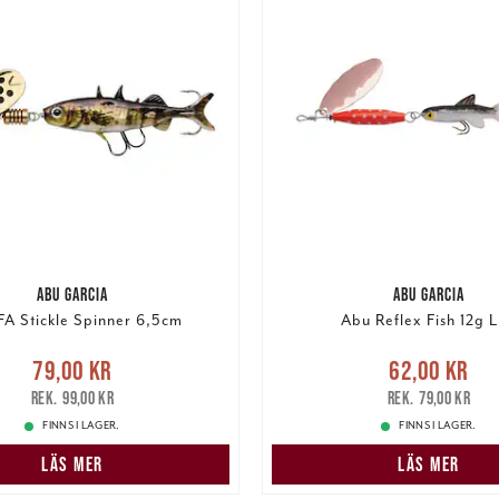
ABU GARCIA
ABU GARCIA
FA Stickle Spinner 6,5cm
Abu Reflex Fish 12g L
e pris
:
79,00 kr
Tidigare
Nuvarande pris
:
62,00 k
79,00 kr
62,00 kr
pris
:
99,00 kr
pris
:
79,00 kr
99,00 kr
79,00 kr
FINNS I LAGER.
FINNS I LAGER.
LÄS MER
LÄS MER