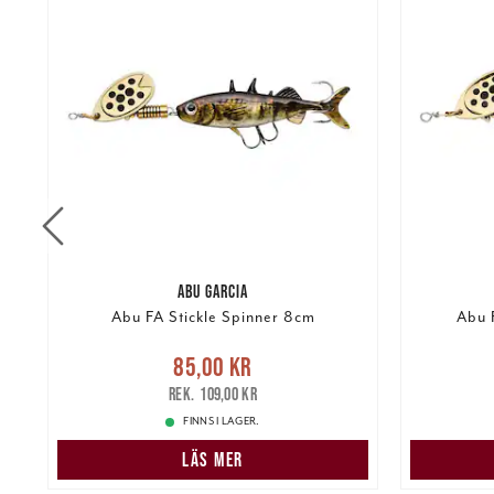
ABU GARCIA
Abu FA Stickle Spinner 8cm
Abu 
re
Nuvarande pris
:
85,00 kr
Tidigare
Nuvarand
85,00 kr
pris
:
109,00 kr
109,00 kr
FINNS I LAGER.
LÄS MER