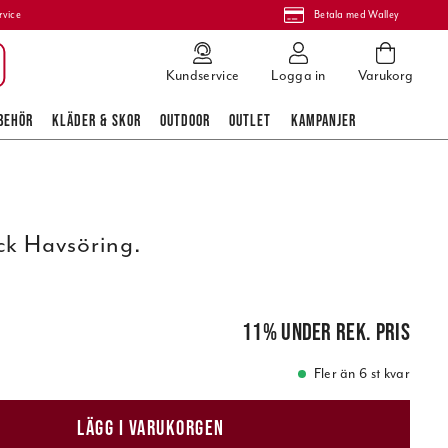
rvice
Betala med Walley
Kundservice
Logga in
Varukorg
BEHÖR
KLÄDER & SKOR
OUTDOOR
OUTLET
KAMPANJER
ck Havsöring.
is
:
89,00 kr
11
%
under rek. pris
Fler än 6 st kvar
LÄGG I VARUKORGEN