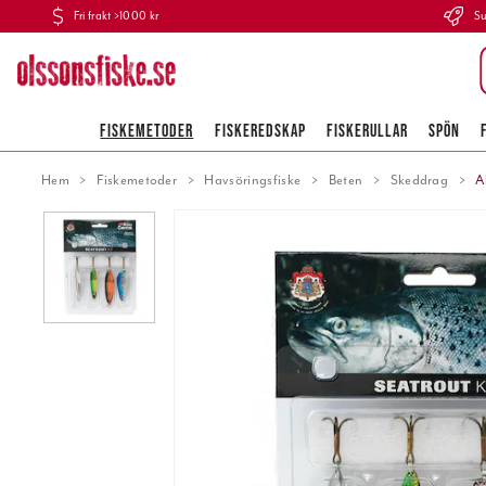
Fri frakt >1000 kr
Su
FISKEMETODER
FISKEREDSKAP
FISKERULLAR
SPÖN
Hem
Fiskemetoder
Havsöringsfiske
Beten
Skeddrag
A