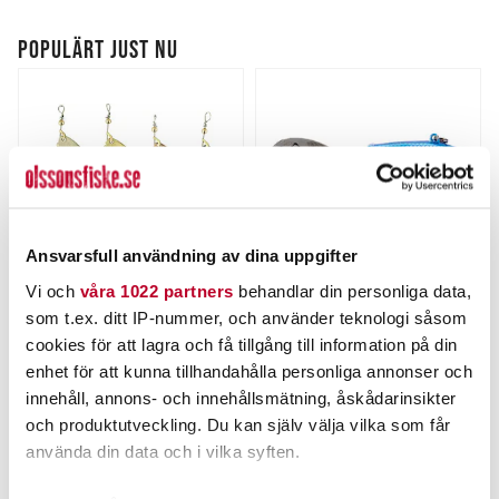
POPULÄRT JUST NU
Ansvarsfull användning av dina uppgifter
Vi och
våra 1022 partners
behandlar din personliga data,
MYRAN
BERKLEY
som t.ex. ditt IP-nummer, och använder teknologi såsom
MIRA 15g
Berkley Power Bait Pulse
cookies för att lagra och få tillgång till information på din
Spintail 14g.
enhet för att kunna tillhandahålla personliga annonser och
Nuvarande pris
:
Nuvarande pris
:
67,00 kr
79,00 kr
67,00 kr
Tidigare pris
:
79,00 kr
Tidigare pris
:
innehåll, annons- och innehållsmätning, åskådarinsikter
89,00 kr
99,00 kr
89,00 kr
99,00 kr
och produktutveckling. Du kan själv välja vilka som får
FINNS I LAGER.
FINNS I LAGER.
använda din data och i vilka syften.
LÄS MER
LÄS MER