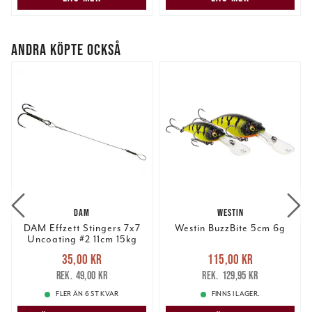
ANDRA KÖPTE OCKSÅ
DAM
WESTIN
DAM Effzett Stingers 7x7
Westin BuzzBite 5cm 6g
Uncoating #2 11cm 15kg
Nuvarande pris
:
Nuvarande pris
:
35,00 kr
115,00 kr
35,00 kr
Tidigare pris
:
115,00 kr
Tidigare pris
:
49,00 kr
129,95 kr
49,00 kr
129,95 kr
FLER ÄN 6 ST KVAR
FINNS I LAGER.