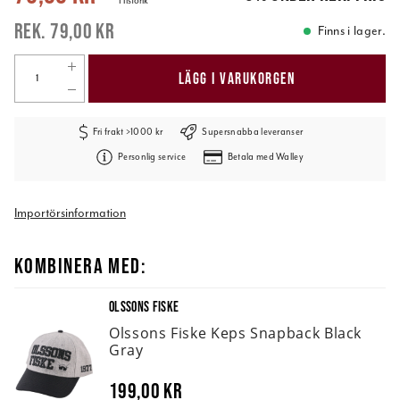
Historik
79,00 kr
Finns i lager.
LÄGG I VARUKORGEN
Fri frakt >1000 kr
Supersnabba leveranser
Personlig service
Betala med Walley
Importörsinformation
KOMBINERA MED:
OLSSONS FISKE
Olssons Fiske Keps Snapback Black
Gray
199,00 kr