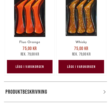
Fluo Orange
Whisky
Nuvarande pris
:
Nuvarande pris
:
75,00 kr
75,00 kr
75,00 kr
Tidigare pris
:
75,00 kr
Tidigare pris
:
79,00 kr
79,00 kr
79,00 kr
79,00 kr
LÄGG I VARUKORGEN
LÄGG I VARUKORGEN
PRODUKTBESKRIVNING