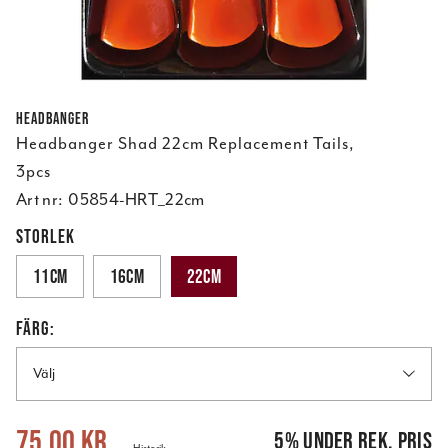
Headbanger
Headbanger Shad 22cm Replacement Tails,
3pcs
Art nr:
05854-HRT_22cm
STORLEK
11cm
16cm
22cm
FÄRG:
Välj
Nuvarande pris
:
75,00 kr
Tidigare pris
:
79,00 kr
75,00 kr
5
%
under rek. pris