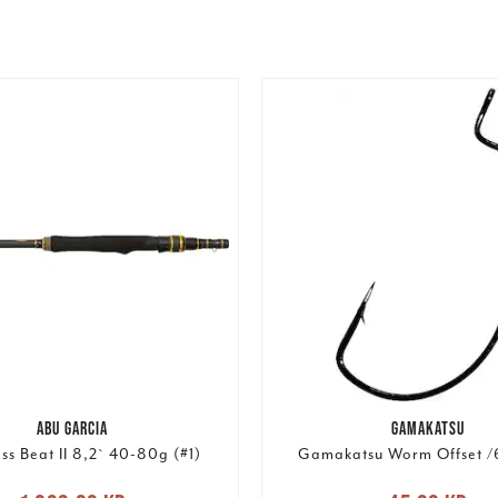
ABU GARCIA
GAMAKATSU
s Beat II 8,2` 40-80g (#1)
Gamakatsu Worm Offset /
Nuvarande pris
: