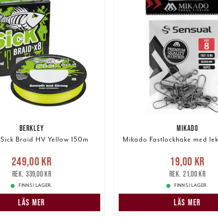
BERKLEY
MIKADO
 Sick Braid HV Yellow 150m
Mikado Fastlockhake med lek
Nuvarande pris
:
Nuvarande pris
:
19,00 k
249,00 kr
19,00 kr
r
Tidigare pris
:
339,00 kr
pris
:
21,00 kr
339,00 kr
21,00 kr
FINNS I LAGER.
FINNS I LAGER.
LÄS MER
LÄS MER