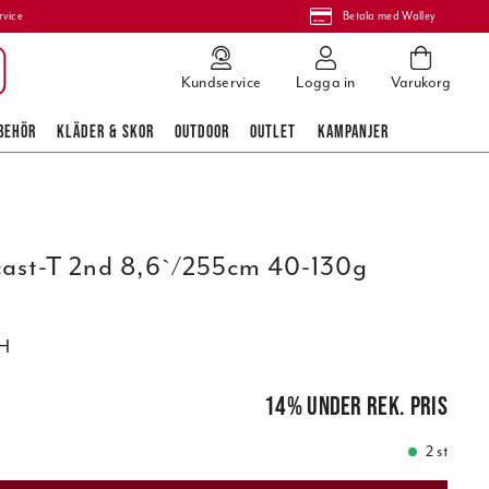
rvice
Betala med Walley
Kundservice
Logga in
Varukorg
BEHÖR
KLÄDER & SKOR
OUTDOOR
OUTLET
KAMPANJER
ast-T 2nd 8,6`/255cm 40-130g
H
 pris
:
2 899,95 kr
14
%
under rek. pris
2 st