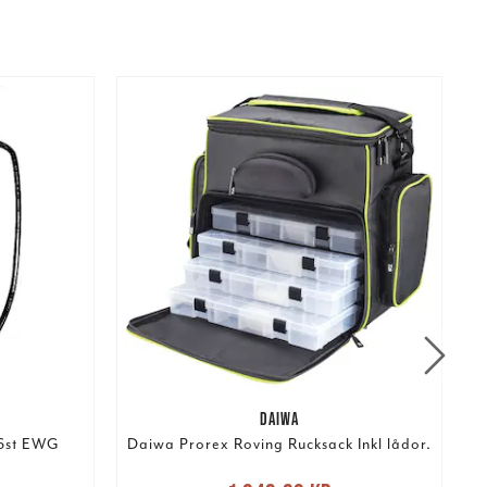
DAIWA
6st EWG
Daiwa Prorex Roving Rucksack Inkl lådor.
Nuvarande pris
: