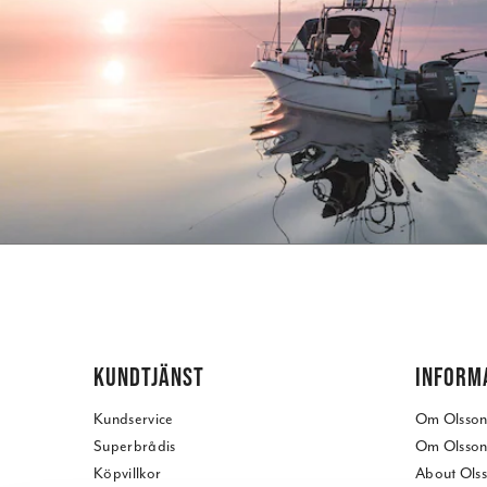
KUNDTJÄNST
INFORM
Kundservice
Om Olssons
Superbrådis
Om Olssons
Köpvillkor
About Olss