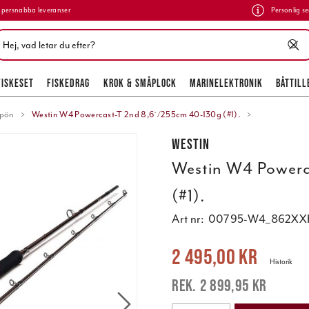
persnabba leveranser
Personlig se
FISKESET
FISKEDRAG
KROK & SMÅPLOCK
MARINELEKTRONIK
BÅTTILL
spön
Westin W4 Powercast-T 2nd 8,6`/255cm 40-130g (#1).
Westin
Westin W4 Powerc
(#1).
Art nr:
00795-W4_862XX
Nuvarande pris
:
2 495,00 kr
Tidigare
2 495,00 kr
Historik
2 899,95 kr