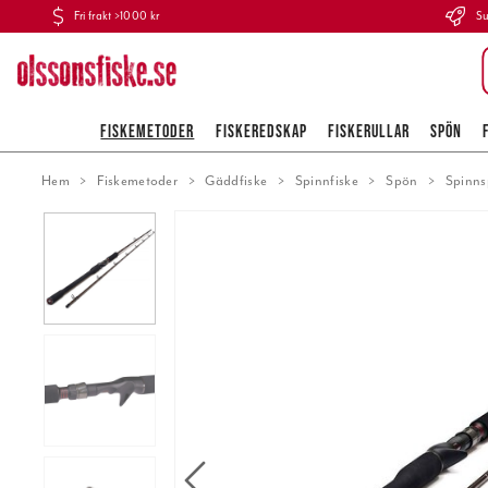
Fri frakt >1000 kr
Su
FISKEMETODER
FISKEREDSKAP
FISKERULLAR
SPÖN
Hem
Fiskemetoder
Gäddfiske
Spinnfiske
Spön
Spinn