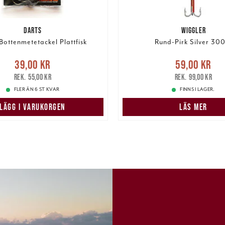
DARTS
WIGGLER
Bottenmetetackel Plattfisk
Rund-Pirk Silver 30
e pris
:
39,00 kr
Tidigare
Nuvarande pris
:
59,00 k
39,00 kr
59,00 kr
pris
:
55,00 kr
pris
:
99,00 kr
55,00 kr
99,00 kr
FLER ÄN 6 ST KVAR
FINNS I LAGER.
LÄGG I VARUKORGEN
LÄS MER