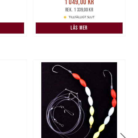
r
Tidigare
1 049,00 kr
1 049,00 kr
Tidigare pris
:
1 339,00 kr
1 339,00 kr
TILLFÄLLIGT SLUT
LÄS MER