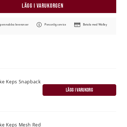
LÄGG I VARUKORGEN
persnabba leveranser
Personlig service
Betala med Walley
ske Keps Snapback
LÄGG I VARUKORG
ske Keps Mesh Red