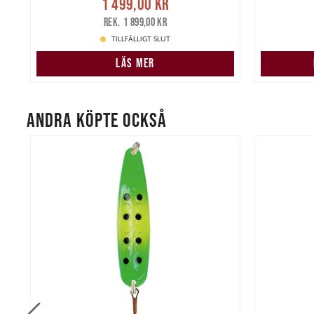
1 499,00 kr
1 499,00 kr
Tidigare pris
:
1 69
1 899,00 kr
1 899,00 kr
TILLFÄLLIGT SLUT
LÄS MER
ANDRA KÖPTE OCKSÅ