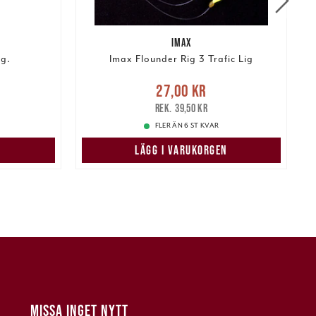
IMAX
0g.
Imax Flounder Rig 3 Trafic Lig
r
Tidigare
Nuvarande pris
:
27,00 kr
Tidigare
N
27,00 kr
pris
:
39,50 kr
39,50 kr
FLER ÄN 6 ST KVAR
LÄGG I VARUKORGEN
MISSA INGET NYTT