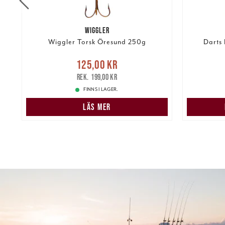
WIGGLER
Wiggler Torsk Öresund 250g
Darts 
re
Nuvarande pris
:
Nuvarand
125,00 kr
125,00 kr
Tidigare pris
:
199,00 kr
199,00 kr
FINNS I LAGER.
LÄS MER