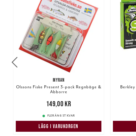
MYRAN
Olssons Fiske Present 3-pack Regnbåge &
Berkley
Abborre
re
Pris
:
149,00 kr
149,00 kr
249,00 k
FLER ÄN 6 ST KVAR
LÄGG I VARUKORGEN