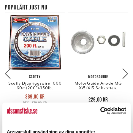
POPULÄRT JUST NU
SCOTTY
MOTORGUIDE
Scotty Djupriggswire 1000
MotorGuide Anode MG
60m(200')/150lb.
Xi5/XI3 Saltvatten.
Nuvarande pris
:
369,00 kr
369,00 kr
Tidigare pris
:
Pris
:
229,00 kr
229,00 kr
479,00 kr
479,00 kr
4 ST
1 ST
LÄGG I VARUKORGEN
LÄGG I VARUKORGEN
Ansvarsfull användning av dina uppgifter