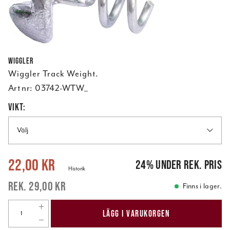
Wiggler
Wiggler Track Weight.
Art nr:
03742-WTW_
VIKT:
Välj
Nuvarande pris
:
22,00 kr
Tidigare pris
:
29,00 kr
22,00 kr
24
%
under rek. pris
Historik
29,00 kr
Finns i lager.
LÄGG I VARUKORGEN