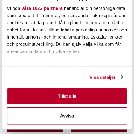
Vi och
våra 1022 partners
behandlar din personliga data,
ANDRA TITTADE OCKSÅ PÅ
som t.ex. ditt IP-nummer, och använder teknologi såsom
cookies för att lagra och få tillgång till information på din
enhet för att kunna tillhandahålla personliga annonser och
innehåll, annons- och innehållsmätning, åskådarinsikter
och produktutveckling. Du kan själv välja vilka som får
använda din data och i vilka syften.
Med din tillåtelse skulle vi även vilja:
Samla in information om din geografiska plats som
Visa detaljer
kan ha en noggrannhet på upp till flera meter
'
DAM
ÅLPINGLA Dubbel med
DAM Effzett Peacemaker
Identifiera din enhet genom att aktivt skanna den för
skruvfäste 2st
28g.
specifika kännetecken (fingeravtryck)
Tillåt alla
Nuvarande pris
:
79,00 kr
Ta reda på mer om hur dina personliga uppgifter
Pris
:
19,00 kr
19,00 kr
79,00 kr
Tidigare pris
:
99,00 kr
99,00 kr
behandlas och ställ in dina preferenser i
detaljsektionen
.
Avvisa
FLER ÄN 6 ST KVAR
TILLFÄLLIGT SLUT
Du kan ändra eller dra tillbaka ditt samtycke när som
helst från cookie-förklaringen.
LÄGG I VARUKORGEN
LÄS MER