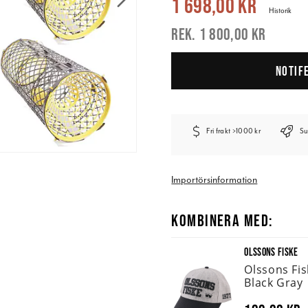
1 698,00 kr
Historik
1 800,00 kr
NOTIF
Fri frakt >1000 kr
Su
Importörsinformation
KOMBINERA MED:
OLSSONS FISKE
Olssons Fi
Black Gray