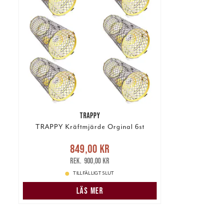
TRAPPY
TRAPPY Kräftmjärde Orginal 6st
Nuvarande pris
:
849,00 kr
849,00 kr
Tidigare pris
:
900,00 kr
900,00 kr
TILLFÄLLIGT SLUT
LÄS MER