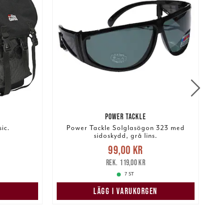
POWER TACKLE
ic.
Power Tackle Solglasögon 323 med
sidoskydd, grå lins.
:
Nuvarande pris
:
99,00 kr
Tidigare
99,00 kr
599,00 kr
pris
:
119,00 kr
5
119,00 kr
7 ST
N
LÄGG I VARUKORGEN