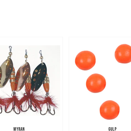
MYRAN
GULP