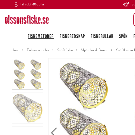
Fri frakt >1000 kr
Su
FISKEMETODER
FISKEREDSKAP
FISKERULLAR
SPÖN
Hem
Fiskemetoder
Kräftfiske
Mjärdar & Burar
Kräftburar 