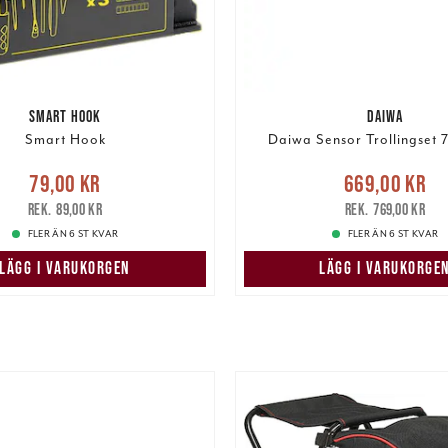
SMART HOOK
DAIWA
Smart Hook
Daiwa Sensor Trollingset 
e pris
:
79,00 kr
Tidigare
Nuvarande pris
79,00 kr
669,00 kr
pris
:
89,00 kr
669,00 kr
Tidigare pris
:
89,00 kr
769,00 kr
FLER ÄN 6 ST KVAR
FLER ÄN 6 ST KVAR
LÄGG I VARUKORGEN
LÄGG I VARUKORGE