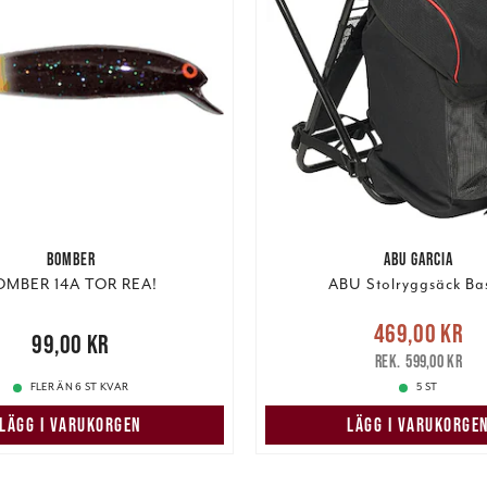
BOMBER
ABU GARCIA
OMBER 14A TOR REA!
ABU Stolryggsäck Bas
Nuvarande pris
469,00 kr
00 kr
99,00 kr
469,00 kr
Tidigare pris
:
599,00 kr
FLER ÄN 6 ST KVAR
5 ST
LÄGG I VARUKORGEN
LÄGG I VARUKORGE