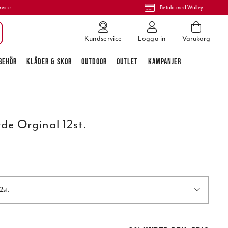
rvice
Betala med Walley
Kundservice
Logga in
Varukorg
BEHÖR
KLÄDER & SKOR
OUTDOOR
OUTLET
KAMPANJER
e Orginal 12st.
2st.
 pris
:
1 800,00 kr