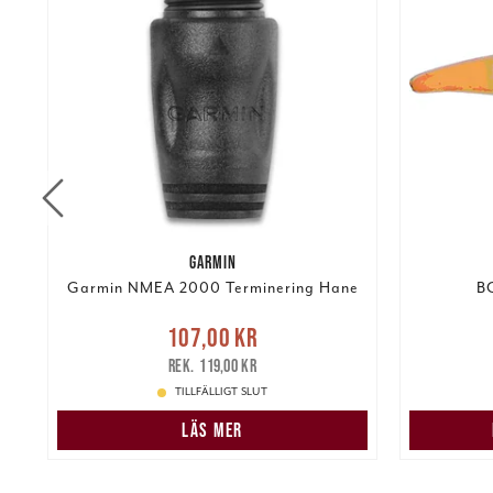
GARMIN
r.
Garmin NMEA 2000 Terminering Hane
B
Nuvarande pris
:
107,00 kr
Pris
:
99,
107,00 kr
Tidigare pris
:
119,00 kr
119,00 kr
TILLFÄLLIGT SLUT
LÄS MER