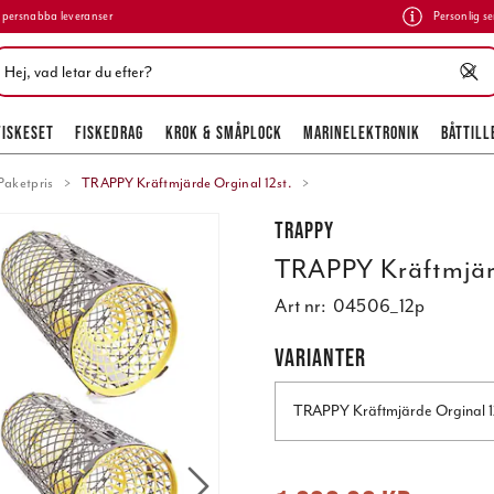
persnabba leveranser
Personlig se
FISKESET
FISKEDRAG
KROK & SMÅPLOCK
MARINELEKTRONIK
BÅTTILL
Paketpris
TRAPPY Kräftmjärde Orginal 12st.
Trappy
TRAPPY Kräftmjärd
Art nr:
04506_12p
VARIANTER
TRAPPY Kräftmjärde Orginal 1
Nuvarande pris
:
1 698,00 kr
Tidigare