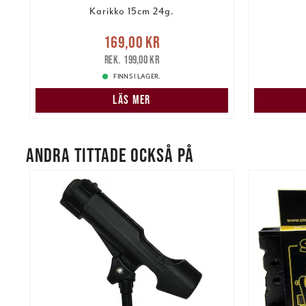
Karikko 15cm 24g.
re
Nuvarande pris
:
Nuvarand
169,00 kr
169,00 kr
Tidigare pris
:
199,00 kr
199,00 kr
FINNS I LAGER.
LÄS MER
ANDRA TITTADE OCKSÅ PÅ