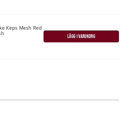
ske Keps Mesh Red
sh
LÄGG I VARUKORG