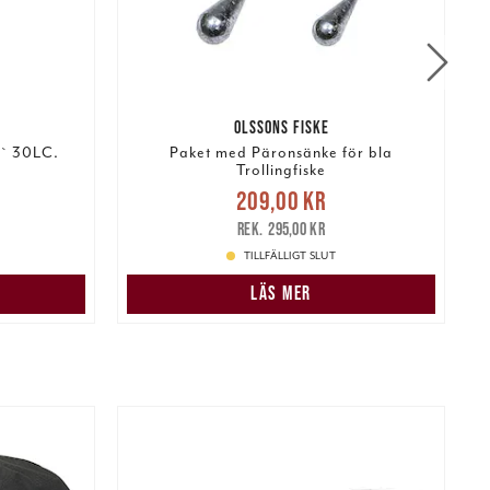
OLSSONS FISKE
7` 30LC.
Paket med Päronsänke för bla
Trollingfiske
:
Nuvarande pris
:
209,00 kr
769,00 kr
209,00 kr
Tidigare pris
:
295,00 kr
1
295,00 kr
TILLFÄLLIGT SLUT
N
LÄS MER