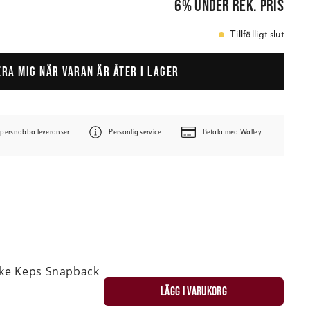
6
%
under rek. pris
Tillfälligt slut
ERA MIG NÄR VARAN ÄR ÅTER I LAGER
persnabba leveranser
Personlig service
Betala med Walley
ske Keps Snapback
LÄGG I VARUKORG