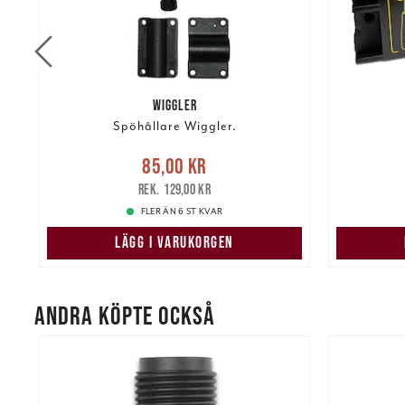
WIGGLER
Spöhållare Wiggler.
re
Nuvarande pris
:
85,00 kr
Tidigare
Nuvarand
85,00 kr
pris
:
129,00 kr
129,00 kr
FLER ÄN 6 ST KVAR
LÄGG I VARUKORGEN
ANDRA KÖPTE OCKSÅ