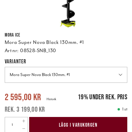
Mora ICE
Mora Super Nova Black 130mm. #1
Art nr:
08528-SNB_130
VARIANTER
Mora Super Nova Black 130mm. #1
Nuvarande pris
:
2 595,00 kr
Tidigare pris
:
3 199,00 kr
2 595,00 kr
19
%
under rek. pris
Historik
3 199,00 kr
1 st
LÄGG I VARUKORGEN