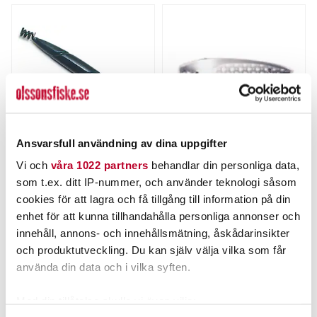
Ansvarsfull användning av dina uppgifter
WIGGLER
APEX
Vi och
våra 1022 partners
behandlar din personliga data,
SPIRALSÄNKE 5st/fp
APEX 4"/10cm.
som t.ex. ditt IP-nummer, och använder teknologi såsom
Nuvarande pris
:
Nuvarande pris
:
cookies för att lagra och få tillgång till information på din
45,00 kr
129,00 kr
45,00 kr
Tidigare pris
:
129,00 kr
Tidigare pris
:
enhet för att kunna tillhandahålla personliga annonser och
59,00 kr
199,00 kr
59,00 kr
199,00 kr
innehåll, annons- och innehållsmätning, åskådarinsikter
FINNS I LAGER.
FINNS I LAGER.
och produktutveckling. Du kan själv välja vilka som får
LÄS MER
LÄS MER
använda din data och i vilka syften.
Med din tillåtelse skulle vi även vilja: