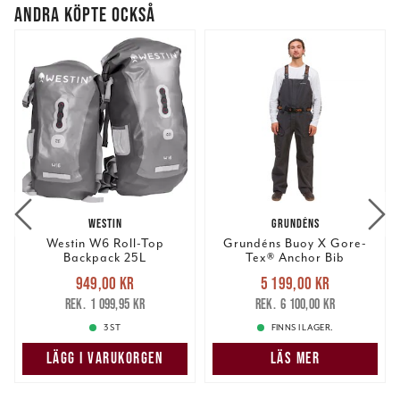
ANDRA KÖPTE OCKSÅ
WESTIN
GRUNDÉNS
Westin W6 Roll-Top
Grundéns Buoy X Gore-
Backpack 25L
Tex® Anchor Bib
Nuvarande pris
:
Nuvarande pris
:
949,00 kr
5 199,00 kr
949,00 kr
Tidigare pris
:
5 199,00 kr
Tidigare pris
:
1 099,95 kr
6 100,00 kr
1 099,95 kr
6 100,00 kr
3 ST
FINNS I LAGER.
LÄGG I VARUKORGEN
LÄS MER