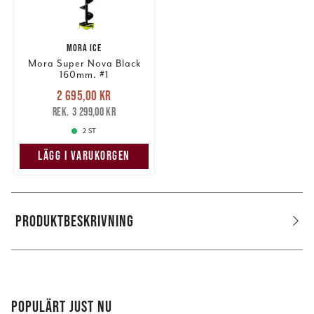
MORA ICE
Mora Super Nova Black
160mm. #1
Nuvarande pris
:
2 695,00 kr
2 695,00 kr
Tidigare pris
:
3 299,00 kr
3 299,00 kr
2 ST
LÄGG I VARUKORGEN
PRODUKTBESKRIVNING
POPULÄRT JUST NU