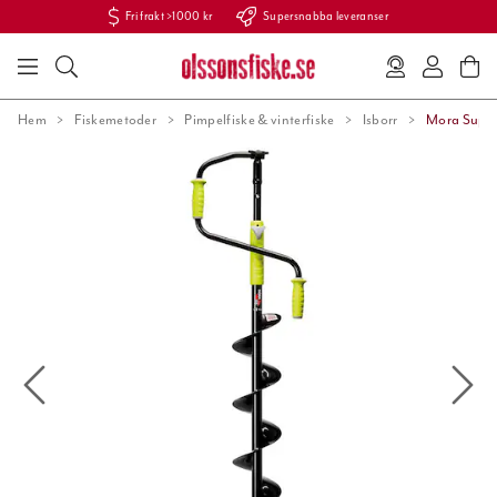
Fri frakt >1000 kr
Supersnabba leveranser
Hem
Fiskemetoder
Pimpelfiske & vinterfiske
Isborr
Mora Super