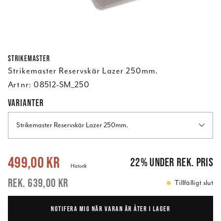
StrikeMaster
Strikemaster Reservskär Lazer 250mm.
Art nr:
08512-SM_250
VARIANTER
Strikemaster Reservskär Lazer 250mm.
Nuvarande pris
:
499,00 kr
Tidigare pris
:
639,00 kr
499,00 kr
22
%
under rek. pris
Historik
639,00 kr
Tillfälligt slut
NOTIFERA MIG NÄR VARAN ÄR ÅTER I LAGER