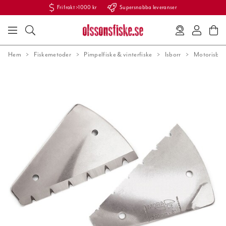
Fri frakt >1000 kr
Supersnabba leveranser
Hem
Fiskemetoder
Pimpelfiske & vinterfiske
Isborr
Motorisbor