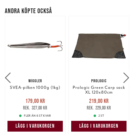
ANDRA KÖPTE OCKSÅ
WIGGLER
PROLOGIC
SVEA-pilken 1000g (1kg)
Prologic Green Carp sack
XL 120x80cm
Nuvarande pris
:
Nuvarande pris
:
179,00 kr
219,00 kr
179,00 kr
Tidigare pris
:
219,00 kr
Tidigare pris
:
327,00 kr
229,00 kr
327,00 kr
229,00 kr
FLER ÄN 6 ST KVAR
2 ST
LÄGG I VARUKORGEN
LÄGG I VARUKORGEN