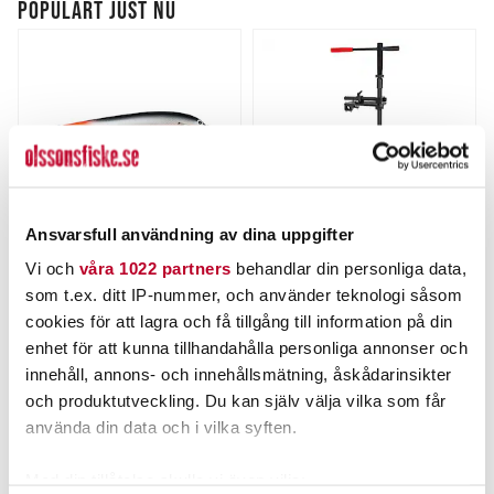
POPULÄRT JUST NU
Ansvarsfull användning av dina uppgifter
Vi och
våra 1022 partners
behandlar din personliga data,
KARIKKO
PATRIOT
Karikko 15cm 24g.
Patriot LiveFix 360 (#9).
som t.ex. ditt IP-nummer, och använder teknologi såsom
cookies för att lagra och få tillgång till information på din
Nuvarande pris
:
Nuvarande pris
:
169,00 kr
2 195,00 kr
enhet för att kunna tillhandahålla personliga annonser och
169,00 kr
Tidigare pris
:
2 195,00 kr
Tidigare pris
:
199,00 kr
2 383,00 kr
199,00 kr
2 383,00 kr
innehåll, annons- och innehållsmätning, åskådarinsikter
FINNS I LAGER.
FLER ÄN 6 ST KVAR
och produktutveckling. Du kan själv välja vilka som får
använda din data och i vilka syften.
LÄS MER
LÄGG I VARUKORGEN
Med din tillåtelse skulle vi även vilja: