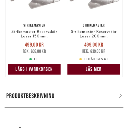
STRIKEMASTER
STRIKEMASTER
Strikemaster Reservskär
Strikemaster Reservskär
Lazer 150mm.
Lazer 200mm.
Nuvarande pris
:
Nuvarande pris
:
499,00 kr
499,00 kr
499,00 kr
Tidigare pris
:
499,00 kr
Tidigare pris
:
639,00 kr
639,00 kr
639,00 kr
639,00 kr
1 ST
TILLFÄLLIGT SLUT
LÄGG I VARUKORGEN
LÄS MER
PRODUKTBESKRIVNING