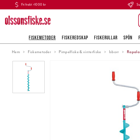
Fri frakt >1000 kr
Su
FISKEMETODER
FISKEREDSKAP
FISKERULLAR
SPÖN
Hem
Fiskemetoder
Pimpelfiske & vinterfiske
Isborr
Rapala