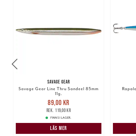
SAVAGE GEAR
Savage Gear Line Thru Sandeel 85mm
Rapala
11g.
Nuvarande pris
:
89,00 kr
Tidigare
89,00 kr
pris
:
119,00 kr
129,00 k
119,00 kr
FINNS I LAGER.
LÄS MER