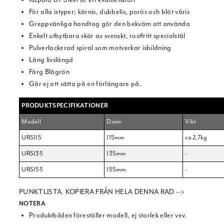
För alla istyper; kärnis, dubbelis, porös och blöt våris
Greppvänliga handtag gör den bekväm att använda
Enkelt utbytbara skär av svenskt, rostfritt specialstål
Pulverlackerad spiral som motverkar isbildning
Lång livslängd
Färg Blågrön
Går ej att sätta på en förlängare på.
PRODUKTSPECIFIKATIONER
Modell
Diam
Vikt
URS115
115mm
ca 2,7kg
URS135
135mm
-
URS155
155mm
-
PUNKTLISTA. KOPIERA FRÅN HELA DENNA RAD -->
NOTERA
Produktbilden föreställer modell, ej storlek eller vev.