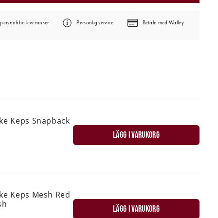
persnabba leveranser
Personlig service
Betala med Walley
ske Keps Snapback
LÄGG I VARUKORG
ske Keps Mesh Red
sh
LÄGG I VARUKORG