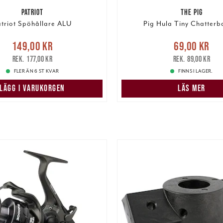
PATRIOT
THE PIG
triot Spöhållare ALU
Pig Hula Tiny Chatterba
Nuvarande pris
:
Nuvarande pris
:
69,00 k
149,00 kr
69,00 kr
r
Tidigare pris
:
177,00 kr
pris
:
89,00 kr
177,00 kr
89,00 kr
FLER ÄN 6 ST KVAR
FINNS I LAGER.
LÄGG I VARUKORGEN
LÄS MER