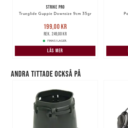
STRIKE PRO
Trueglide Guppie Downsize 9cm 35gr
Pa
re
Nuvarande pris
:
199,00 kr
199,00 kr
Tidigare pris
:
249,00 kr
149,00 k
249,00 kr
FINNS I LAGER.
LÄS MER
ANDRA TITTADE OCKSÅ PÅ