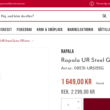
persnabba leveranser
Personlig se
FISKESET
FISKEDRAG
KROK & SMÅPLOCK
MARINELEKTRONIK
BÅTTILL
 UR Steel Grön 155mm
Rapala
Rapala UR Steel 
Art nr:
08531-URS155G
Nuvarande pris
:
1 649,00 kr
Tidigare
1 649,00 kr
Historik
2 299,00 kr