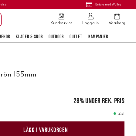
rvice
Betala med Walley
Kundservice
Logga in
Varukorg
BEHÖR
KLÄDER & SKOR
OUTDOOR
OUTLET
KAMPANJER
Grön 155mm
 pris
:
2 299,00 kr
28
%
under rek. pris
2 st
LÄGG I VARUKORGEN