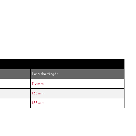
Lösa skär/ingår
115 mm
135 mm
155 mm