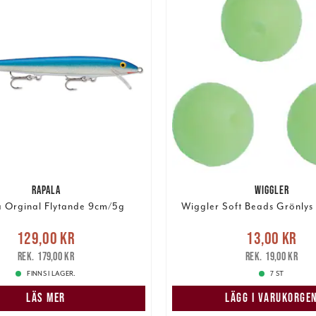
RAPALA
WIGGLER
 Orginal Flytande 9cm/5g
Wiggler Soft Beads Grönlys
Nuvarande pris
:
Nuvarande pris
:
13,00 k
129,00 kr
13,00 kr
r
Tidigare pris
:
179,00 kr
pris
:
19,00 kr
179,00 kr
19,00 kr
FINNS I LAGER.
7 ST
LÄS MER
LÄGG I VARUKORGE