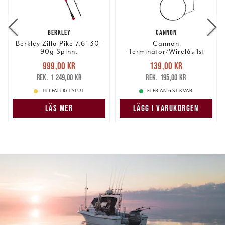
BERKLEY
CANNON
Berkley Zilla Pike 7,6' 30-
Cannon
90g Spinn.
Terminator/Wirelås 1st
wirelås
Nuvarande pris
:
Nuvarande pris
:
999,00 kr
139,00 kr
999,00 kr
Tidigare pris
:
139,00 kr
Tidigare pris
:
1 249,00 kr
195,00 kr
1 249,00 kr
195,00 kr
TILLFÄLLIGT SLUT
FLER ÄN 6 ST KVAR
LÄS MER
LÄGG I VARUKORGEN