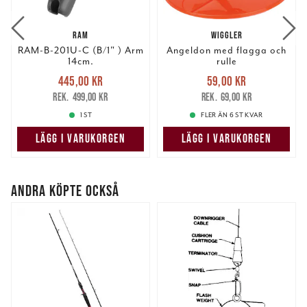
information från din enhet till de sociala medier och
annons- och analysföretag som vi samarbetar med.
RAM
WIGGLER
Dessa kan i sin tur kombinera informationen med annan
RAM-B-201U-C (B/1" ) Arm
Angeldon med flagga och
information som du har tillhandahållit eller som de har
14cm.
rulle
samlat in när du har använt deras tjänster.
Nuvarande pris
:
Nuvarande pris
:
445,00 kr
59,00 kr
445,00 kr
Tidigare pris
:
59,00 kr
Tidigare pris
:
499,00 kr
69,00 kr
499,00 kr
69,00 kr
1 ST
FLER ÄN 6 ST KVAR
LÄGG I VARUKORGEN
LÄGG I VARUKORGEN
ANDRA KÖPTE OCKSÅ