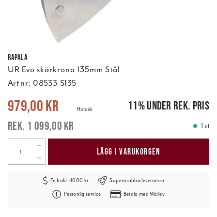
Rapala
UR Evo skärkrona 135mm Stål
Art nr:
08533-S135
Nuvarande pris
:
979,00 kr
Tidigare pris
:
1 099,00 kr
979,00 kr
11
%
under rek. pris
Historik
1 099,00 kr
1 st
LÄGG I VARUKORGEN
Fri frakt >1000 kr
Supersnabba leveranser
Personlig service
Betala med Walley