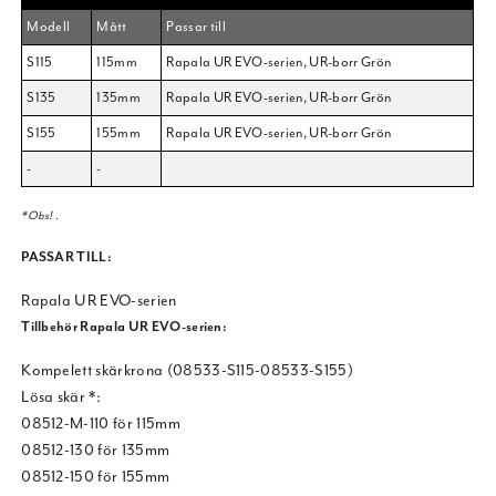
Modell
Mått
Passar till
S115
115mm
Rapala UR EVO-serien, UR-borr Grön
S135
135mm
Rapala UR EVO-serien, UR-borr Grön
S155
155mm
Rapala UR EVO-serien, UR-borr Grön
-
-
*Obs! .
PASSAR TILL:
Rapala UR EVO-serien
Tillbehör Rapala UR EVO-serien:
Kompelett skärkrona (08533-S115-08533-S155)
Lösa skär *:
08512-M-110 för 115mm
08512-130 för 135mm
08512-150 för 155mm