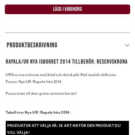
LÄGG I VARUKORG
PRODUKTBESKRIVNING
RAPALA/UR NYA ISBORRET 2014 TILLBEHÖR: RESERVSKRONA
UR Evo reservskrona med blad och skärskydd, Röd modell stålkrona.
Passar: Nya UR /Rapala från 2014
Passar även till dom gröna rantenen borren!
Tabell över Nya UR /Rapala från 2014
:
PRODUKTER ATT VÄLJA PÅ: SE ART.NR FÖR DEN PRODUKT DU
VILL VÄLJA!