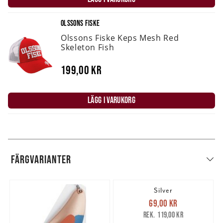
OLSSONS FISKE
Olssons Fiske Keps Mesh Red
Skeleton Fish
199,00 kr
LÄGG I VARUKORG
FÄRGVARIANTER
Silver
Nuvarande pris
:
69,00 kr
69,00 kr
Tidigare pris
:
119,00 kr
119,00 kr