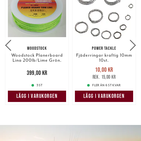
WOODSTOCK
POWER TACKLE
Woodstock Planerboard
Fjäderringar kraftig 10mm
Lina 200lb/Lime Grön.
10st.
Nuvarande pris
:
10,00 kr
Pris
:
399,00 kr
399,00 kr
10,00 kr
Tidigare pris
:
15,00 kr
15,00 kr
3 ST
FLER ÄN 6 ST KVAR
LÄGG I VARUKORGEN
LÄGG I VARUKORGEN