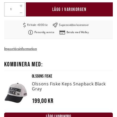
LÄGG I VARUKORGEN
Fri frakt >1000 kr
Supersnabba leveranser
Personlig service
Betala med Walley
Importörsinformation
KOMBINERA MED:
OLSSONS FISKE
Olssons Fiske Keps Snapback Black
Gray
199,00 kr
LÄGG I VARUKORG