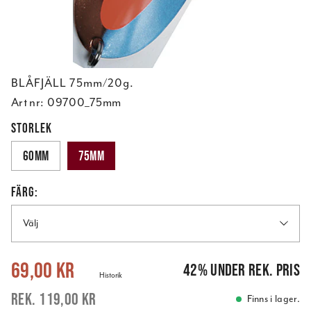
BLÅFJÄLL 75mm/20g.
Art nr:
09700_75mm
STORLEK
60mm
75mm
FÄRG:
Välj
Nuvarande pris
:
69,00 kr
Tidigare pris
:
119,00 kr
69,00 kr
42
%
under rek. pris
Historik
119,00 kr
Finns i lager.