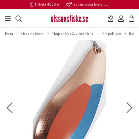
Fri frakt >1000 kr
Supersnabba leveranser
Hem
Fiskemetoder
Pimpelfiske & vinterfiske
Pimpelfiske
Beten