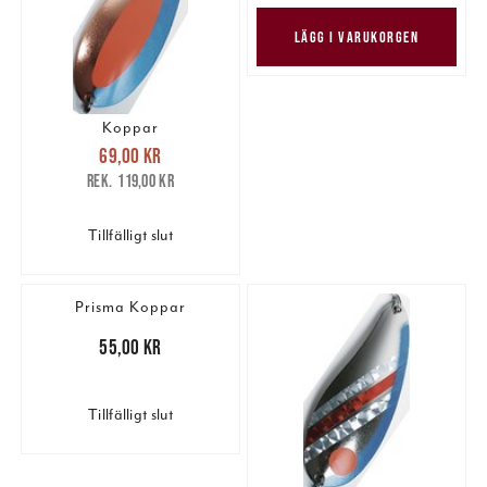
LÄGG I VARUKORGEN
Koppar
Nuvarande pris
:
69,00 kr
69,00 kr
Tidigare pris
:
119,00 kr
119,00 kr
Tillfälligt slut
Prisma Koppar
Pris
:
55,00 kr
55,00 kr
Tillfälligt slut