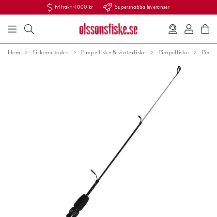
Fri frakt >1000 kr
Supersnabba leveranser
Hem
Fiskemetoder
Pimpelfiske & vinterfiske
Pimpelfiske
Pimp