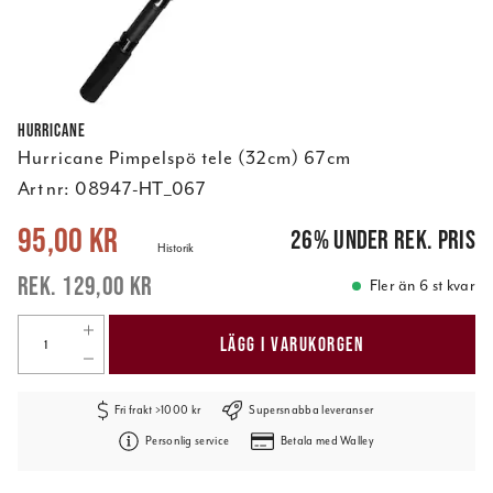
Hurricane
Hurricane Pimpelspö tele (32cm) 67cm
Art nr:
08947-HT_067
Nuvarande pris
:
95,00 kr
Tidigare pris
:
129,00 kr
95,00 kr
26
%
under rek. pris
Historik
129,00 kr
Fler än 6 st kvar
LÄGG I VARUKORGEN
Fri frakt >1000 kr
Supersnabba leveranser
Personlig service
Betala med Walley