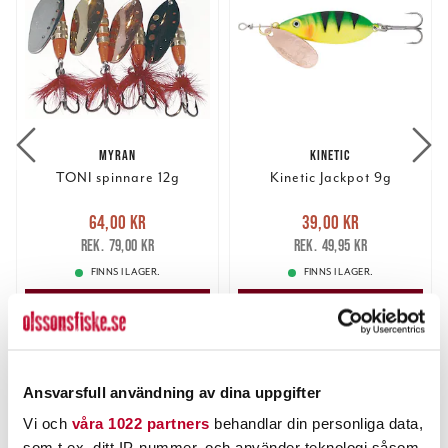
MYRAN
KINETIC
TONI spinnare 12g
Kinetic Jackpot 9g
Nuvarande pris
:
Nuvarande pris
:
64,00 kr
39,00 kr
64,00 kr
Tidigare pris
:
39,00 kr
Tidigare pris
:
79,00 kr
49,95 kr
79,00 kr
49,95 kr
FINNS I LAGER.
FINNS I LAGER.
LÄS MER
LÄS MER
ANDRA TITTADE OCKSÅ PÅ
Ansvarsfull användning av dina uppgifter
Vi och
våra 1022 partners
behandlar din personliga data,
som t.ex. ditt IP-nummer, och använder teknologi såsom