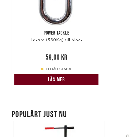
POWER TACKLE
Lekare (350Kg) till block
Pris
:
59,00 kr
59,00 kr
TILLFÄLLIGT SLUT
LÄS MER
POPULÄRT JUST NU