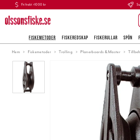
Fri frakt >1000 kr
Su
FISKEMETODER
FISKEREDSKAP
FISKERULLAR
SPÖN
Hem
Fiskemetoder
Trolling
Planerboards & Master
Tillbe