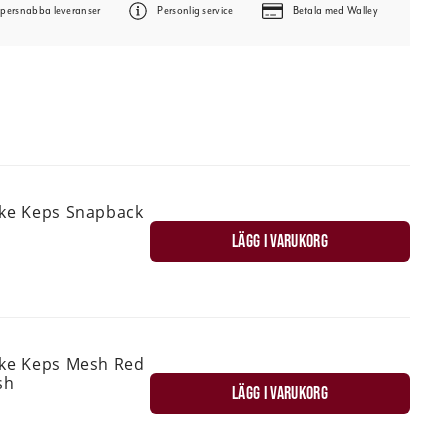
persnabba leveranser
Personlig service
Betala med Walley
ske Keps Snapback
LÄGG I VARUKORG
ske Keps Mesh Red
sh
LÄGG I VARUKORG