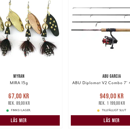
MYRAN
ABU GARCIA
MIRA 15g
ABU Diplomat V2 Combo 7' 4
Nuvarande pris
e pris
:
67,00 kr
Tidigare
67,00 kr
949,00 kr
949,00 kr
Tidigare 
pris
:
89,00 kr
89,00 kr
1 199,00 kr
1 199,00 kr
FINNS I LAGER.
TILLFÄLLIGT SLUT
LÄS MER
LÄS MER