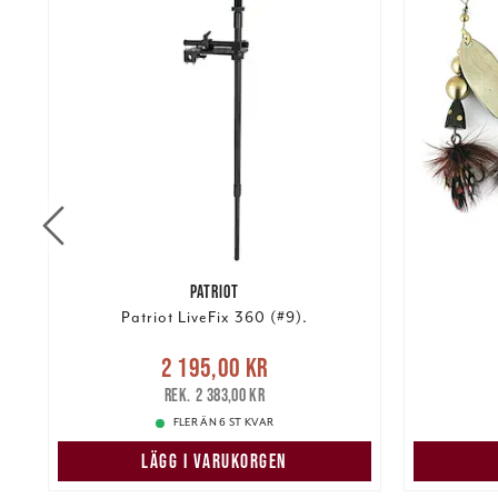
PATRIOT
Patriot LiveFix 360 (#9).
Nuvarande pris
:
re
Nuvarand
2 195,00 kr
2 195,00 kr
Tidigare pris
:
2 383,00 kr
2 383,00 kr
FLER ÄN 6 ST KVAR
LÄGG I VARUKORGEN