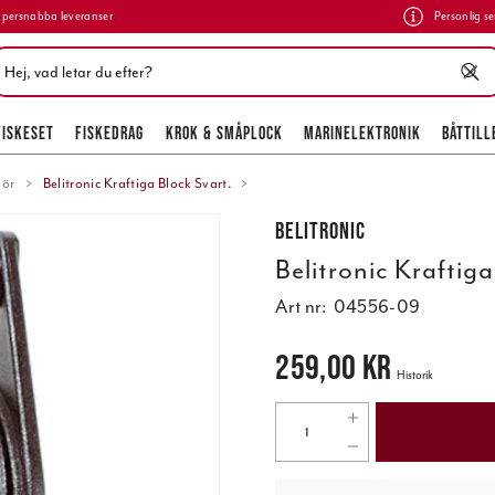
persnabba leveranser
Personlig se
FISKESET
FISKEDRAG
KROK & SMÅPLOCK
MARINELEKTRONIK
BÅTTILL
hör
Belitronic Kraftiga Block Svart.
Belitronic
Belitronic Kraftiga
Art nr:
04556-09
Pris
:
259,00 kr
259,00 kr
Historik