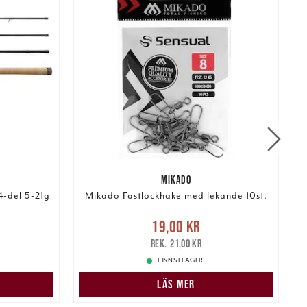
MIKADO
-del 5-21g
Mikado Fastlockhake med lekande 10st.
:
Nuvarande pris
:
19,00 kr
Tidigare
19,00 kr
pris
:
pris
:
21,00 kr
1
21,00 kr
FINNS I LAGER.
LÄS MER