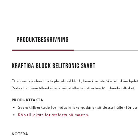
PRODUKTBESKRIVNING
KRAFTIGA BLOCK BELITRONIC SVART
Ett av marknadens bästa planebord block, linan kan inte åka in bakom hjulet
Perfekt när man tillverkar egen mast eller konstruktion för planebordfisket.
PRODUKTFAKTA
Svensktillverkade för industrifiskemaskiner så dessa håller för c
Köp till lekare för att fästa på masten.
NOTERA