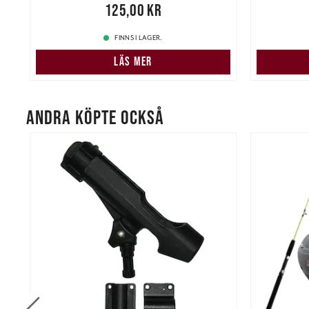
Pris
:
125,00 kr
125,00 kr
Pris
:
115
FINNS I LAGER.
LÄS MER
ANDRA KÖPTE OCKSÅ