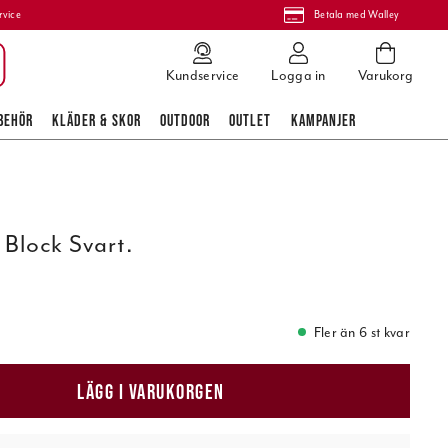
rvice
Betala med Walley
Kundservice
Logga in
Varukorg
BEHÖR
KLÄDER & SKOR
OUTDOOR
OUTLET
KAMPANJER
 Block Svart.
Fler än 6 st kvar
LÄGG I VARUKORGEN