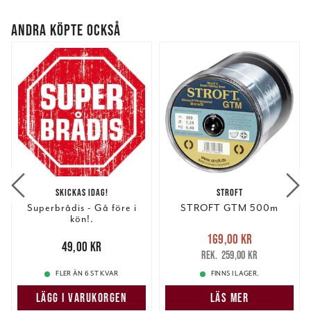
ANDRA KÖPTE OCKSÅ
SKICKAS IDAG!
STROFT
Superbrådis - Gå före i
STROFT GTM 500m
kön!.
Nuvarande pris
:
169,00 kr
Pris
:
49,00 kr
49,00 kr
169,00 kr
Tidigare pris
:
259,00 kr
259,00 kr
FLER ÄN 6 ST KVAR
FINNS I LAGER.
LÄGG I VARUKORGEN
LÄS MER