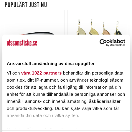
POPULÄRT JUST NU
Ansvarsfull användning av dina uppgifter
Vi och
våra 1022 partners
behandlar din personliga data,
KARIKKO
MYRAN
som t.ex. ditt IP-nummer, och använder teknologi såsom
Karikko 15cm 24g.
MIRA 15g
cookies för att lagra och få tillgång till information på din
Nuvarande pris
:
Nuvarande pris
:
169,00 kr
67,00 kr
enhet för att kunna tillhandahålla personliga annonser och
169,00 kr
Tidigare pris
:
67,00 kr
Tidigare pris
:
199,00 kr
89,00 kr
innehåll, annons- och innehållsmätning, åskådarinsikter
199,00 kr
89,00 kr
och produktutveckling. Du kan själv välja vilka som får
FINNS I LAGER.
FINNS I LAGER.
använda din data och i vilka syften.
LÄS MER
LÄS MER
Med din tillåtelse skulle vi även vilja: