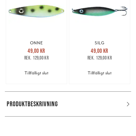
ONNE
SILG
Nuvarande pris
:
Nuvarande pris
:
49,00 kr
49,00 kr
49,00 kr
Tidigare pris
:
49,00 kr
Tidigare pris
:
129,00 kr
129,00 kr
129,00 kr
129,00 kr
Tillfälligt slut
Tillfälligt slut
PRODUKTBESKRIVNING