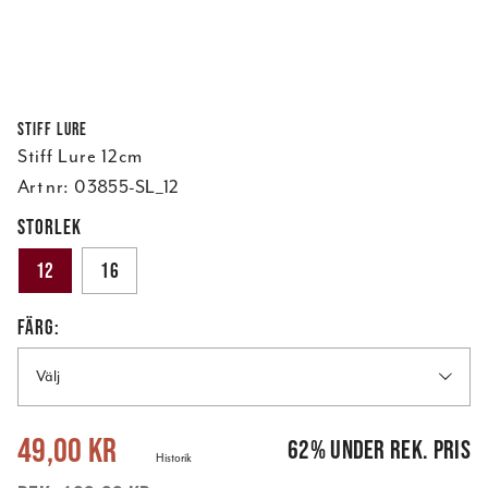
Stiff Lure
Stiff Lure 12cm
Art nr:
03855-SL_12
STORLEK
12
16
FÄRG:
Välj
Nuvarande pris
:
49,00 kr
Tidigare pris
:
129,00 kr
49,00 kr
62
%
under rek. pris
Historik