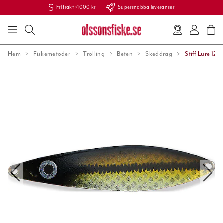
Fri frakt >1000 kr
Supersnabba leveranser
Hem
Fiskemetoder
Trolling
Beten
Skeddrag
Stiff Lure 12c