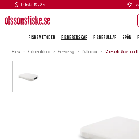
Fri frakt >1000 kr
Su
FISKEMETODER
FISKEREDSKAP
FISKERULLAR
SPÖN
Hem
Fiskeredskap
Förvaring
Kylboxar
Dometic Seat cool ic