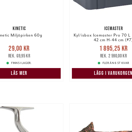
KINETIC
ICEMASTER
netic Miljöpirken 60g
Kyl/isbox Icemaster Pro 70 L
42 cm H-44 cm (#7
Nuvarande pris
e pris
:
29,00 kr
Tidigare
29,00 kr
1 895,25 kr
1 895,25 kr
Tidigare
pris
:
69,95 kr
69,95 kr
2 590,00 kr
2 590,00 kr
FINNS I LAGER.
FLER ÄN 6 ST KVAR
LÄS MER
LÄGG I VARUKORGE