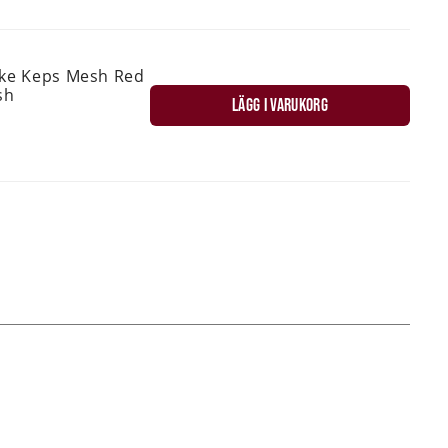
ske Keps Mesh Red
sh
LÄGG I VARUKORG