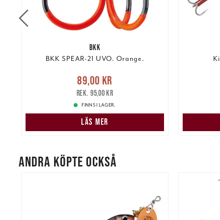
BKK
).
BKK SPEAR-21 UVO. Orange.
Ki
re
Nuvarande pris
:
89,00 kr
Tidigare
Nuvarand
89,00 kr
pris
:
95,00 kr
95,00 kr
FINNS I LAGER.
LÄS MER
ANDRA KÖPTE OCKSÅ