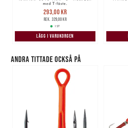
med T-fäste.
re
Nuvarande pris
:
Nuvarand
293,00 kr
293,00 kr
Tidigare pris
:
329,00 kr
329,00 kr
1 ST
LÄGG I VARUKORGEN
ANDRA TITTADE OCKSÅ PÅ