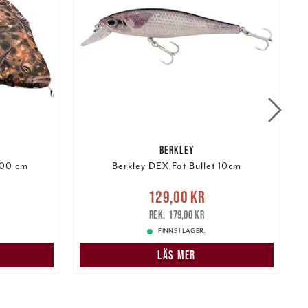
BERKLEY
200 cm
Berkley DEX Fat Bullet 10cm
:
Nuvarande pris
:
129,00 kr
pris
:
129,00 kr
Tidigare pris
:
179,00 kr
179,00 kr
FINNS I LAGER.
N
LÄS MER