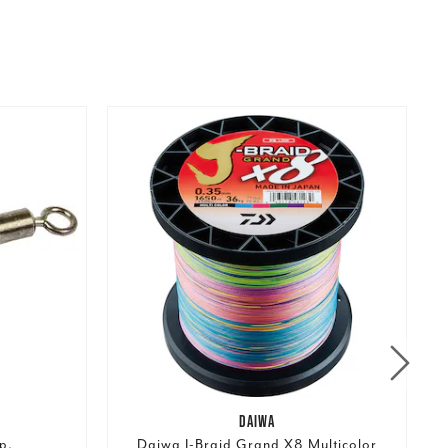
DAIWA
p.
Daiwa J-Braid Grand X8 Multicolor