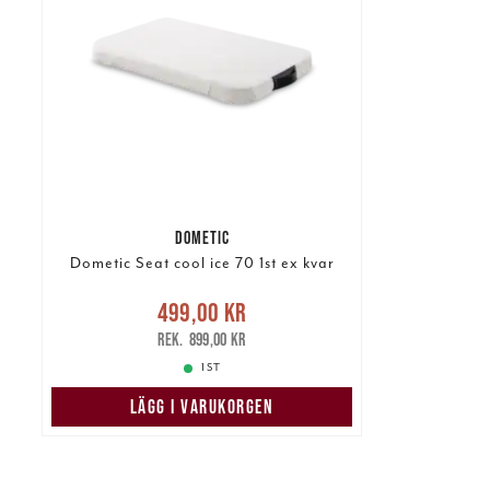
DOMETIC
Dometic Seat cool ice 70 1st ex kvar
Nuvarande pris
:
499,00 kr
499,00 kr
Tidigare pris
:
899,00 kr
899,00 kr
1 ST
LÄGG I VARUKORGEN