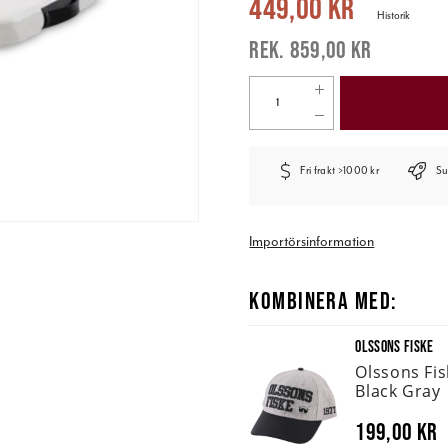
449,00 kr
Historik
859,00 kr
Fri frakt >1000 kr
Su
Importörsinformation
KOMBINERA MED:
OLSSONS FISKE
Olssons Fi
Black Gray
199,00 kr