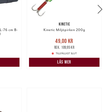
KINETIC
 L-76 cm B-
Kinetic Miljöpirken 200g
)
:
Nuvarande pris
:
49,00 kr
Tidigare
N
49,00 kr
 pris
:
pris
:
109,95 kr
109,95 kr
TILLFÄLLIGT SLUT
N
LÄS MER