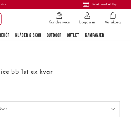
rvice
Betala med Walley
Kundservice
Logga in
Varukorg
BEHÖR
KLÄDER & SKOR
OUTDOOR
OUTLET
KAMPANJER
ice 55 1st ex kvar
 kvar
pris
:
859,00 kr