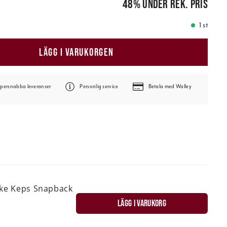
48
%
under rek. pris
1 st
LÄGG I VARUKORGEN
persnabba leveranser
Personlig service
Betala med Walley
ske Keps Snapback
LÄGG I VARUKORG