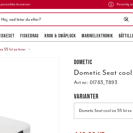
persnabba leveranser
Personlig se
FISKESET
FISKEDRAG
KROK & SMÅPLOCK
MARINELEKTRONIK
BÅTTILL
e 55 1st ex kvar
Dometic
Dometic Seat cool 
Art nr:
01783_T893
VARIANTER
Dometic Seat cool ice 55 1st ex
Nuvarande pris
:
449,00 kr
Tidigare 