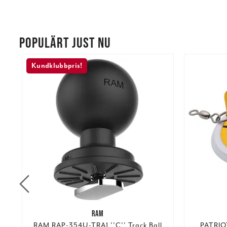
POPULÄRT JUST NU
Kundklubbpris!
RAM
RAM RAP-354U-TRA1 ''C'' Track Ball
PATRIO