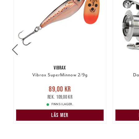
VIBRAX
Vibrax SuperMinnow 2/9g
Da
re
Nuvarande pris
:
89,00 kr
Tidigare
89,00 kr
pris
:
109,00 kr
199,00 k
109,00 kr
FINNS I LAGER.
LÄS MER