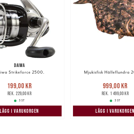
DAIWA
iwa Strikeforce 2500.
Mjukisfisk Hälleflundra 
Nuvarande pris
Nuvarande pris
:
199,00 kr
999,00 kr
999,00 kr
Tidigare 
r
Tidigare pris
:
229,00 kr
229,00 kr
1 499,00 kr
1 499,00 kr
3 ST
3 ST
LÄGG I VARUKORGEN
LÄGG I VARUKORGE