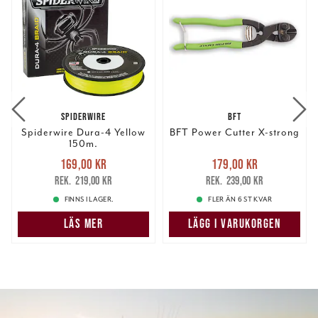
SPIDERWIRE
BFT
Spiderwire Dura-4 Yellow
BFT Power Cutter X-strong
150m.
Nuvarande pris
:
Nuvarande pris
:
169,00 kr
179,00 kr
169,00 kr
Tidigare pris
:
179,00 kr
Tidigare pris
:
219,00 kr
239,00 kr
219,00 kr
239,00 kr
FINNS I LAGER.
FLER ÄN 6 ST KVAR
LÄS MER
LÄGG I VARUKORGEN