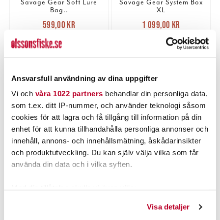
Savage Gear Soft Lure
Savage Gear System Box
Bag..
XL
Nuvarande pris
:
Nuvarande pris
:
599,00 kr
1 099,00 kr
599,00 kr
Tidigare pris
:
1 099,00 kr
Tidigare pris
:
709,00 kr
1 289,00 kr
709,00 kr
1 289,00 kr
7 ST
2 ST
LÄGG I VARUKORGEN
LÄGG I VARUKORGEN
Ansvarsfull användning av dina uppgifter
Vi och
våra 1022 partners
behandlar din personliga data,
som t.ex. ditt IP-nummer, och använder teknologi såsom
PRODUKTBESKRIVNING
cookies för att lagra och få tillgång till information på din
enhet för att kunna tillhandahålla personliga annonser och
innehåll, annons- och innehållsmätning, åskådarinsikter
och produktutveckling. Du kan själv välja vilka som får
använda din data och i vilka syften.
POPULÄRT JUST NU
Med din tillåtelse skulle vi även vilja:
Samla in information om din geografiska plats som
Visa detaljer
kan ha en noggrannhet på upp till flera meter