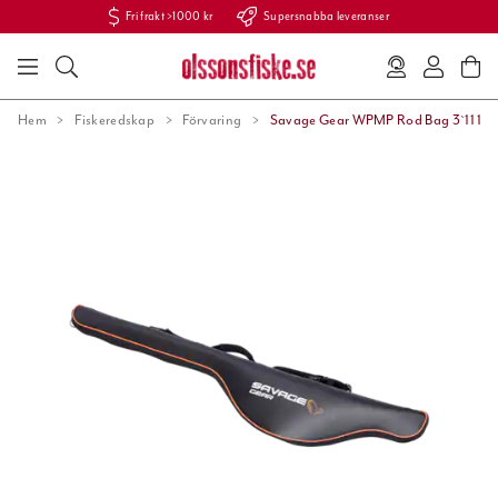
Fri frakt >1000 kr
Supersnabba leveranser
Hem
Fiskeredskap
Förvaring
Savage Gear WPMP Rod Bag 3`11 12