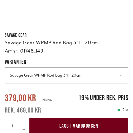
Savage Gear
Savage Gear WPMP Rod Bag 3`11 120cm
Art nr:
01748_149
VARIANTER
Savage Gear WPMP Rod Bag 3`11 120cm
Nuvarande pris
:
379,00 kr
Tidigare pris
:
469,00 kr
379,00 kr
19
%
under rek. pris
Historik
469,00 kr
2 st
LÄGG I VARUKORGEN