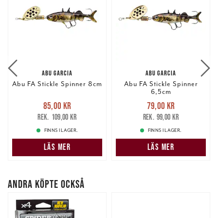
ABU GARCIA
ABU GARCIA
Abu FA Stickle Spinner 8cm
Abu FA Stickle Spinner
6,5cm
Nuvarande pris
:
Nuvarande pris
:
85,00 kr
79,00 kr
85,00 kr
Tidigare pris
:
79,00 kr
Tidigare pris
:
109,00 kr
99,00 kr
109,00 kr
99,00 kr
FINNS I LAGER.
FINNS I LAGER.
LÄS MER
LÄS MER
ANDRA KÖPTE OCKSÅ