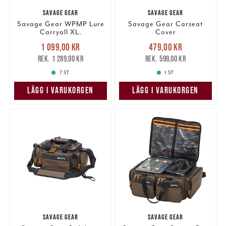
SAVAGE GEAR
SAVAGE GEAR
Savage Gear WPMP Lure
Savage Gear Carseat
Carryall XL.
Cover
Nuvarande pris
:
Nuvarande pris
:
1 099,00 kr
479,00 kr
1 099,00 kr
Tidigare pris
:
479,00 kr
Tidigare pris
:
1 289,00 kr
599,00 kr
1 289,00 kr
599,00 kr
7 ST
1 ST
LÄGG I VARUKORGEN
LÄGG I VARUKORGEN
SAVAGE GEAR
SAVAGE GEAR