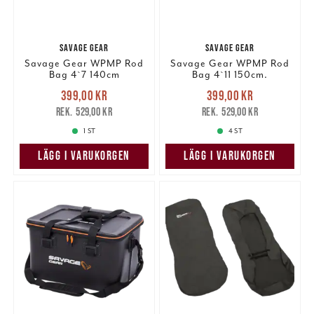
SAVAGE GEAR
SAVAGE GEAR
Savage Gear WPMP Rod
Savage Gear WPMP Rod
Bag 4`7 140cm
Bag 4`11 150cm.
Nuvarande pris
:
Nuvarande pris
:
399,00 kr
399,00 kr
399,00 kr
Tidigare pris
:
399,00 kr
Tidigare pris
:
529,00 kr
529,00 kr
529,00 kr
529,00 kr
1 ST
4 ST
LÄGG I VARUKORGEN
LÄGG I VARUKORGEN