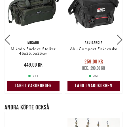
MIKADO
ABU GARCIA
Mikado Enclave Stalker
Abu Compact Fiskeväska
46x23,5x23cm
Nuvarande pris
:
259,00 kr
Pris
:
449,00 kr
449,00 kr
259,00 kr
Tidigare pris
:
299,00 kr
299,00 kr
7 ST
2 ST
LÄGG I VARUKORGEN
LÄGG I VARUKORGEN
ANDRA KÖPTE OCKSÅ