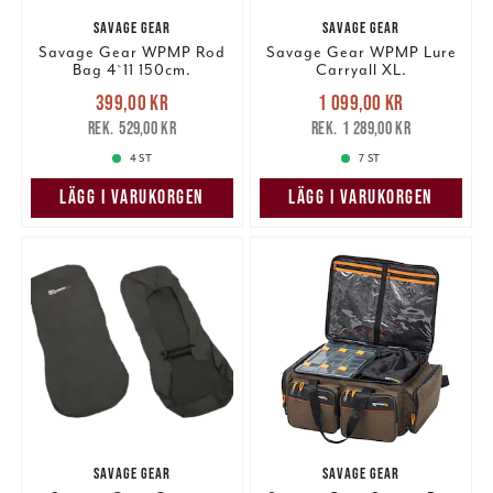
SAVAGE GEAR
SAVAGE GEAR
Savage Gear WPMP Rod
Savage Gear WPMP Lure
Bag 4`11 150cm.
Carryall XL.
Nuvarande pris
:
Nuvarande pris
:
399,00 kr
1 099,00 kr
399,00 kr
Tidigare pris
:
1 099,00 kr
Tidigare pris
:
529,00 kr
1 289,00 kr
529,00 kr
1 289,00 kr
4 ST
7 ST
LÄGG I VARUKORGEN
LÄGG I VARUKORGEN
SAVAGE GEAR
SAVAGE GEAR