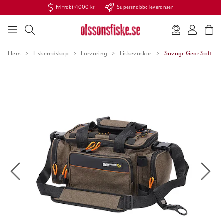
Fri frakt >1000 kr
Supersnabba leveranser
Hem
Fiskeredskap
Förvaring
Fiskeväskor
Savage Gear Soft Lur