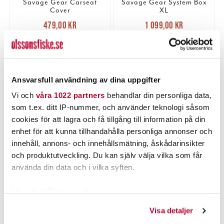
Savage Gear Carseat
Savage Gear System Box
Cover
XL
Nuvarande pris
:
Nuvarande pris
:
479,00 kr
1 099,00 kr
479,00 kr
Tidigare pris
:
1 099,00 kr
Tidigare pris
:
599,00 kr
1 289,00 kr
599,00 kr
1 289,00 kr
1 ST
TILLFÄLLIGT SLUT
LÄGG I VARUKORGEN
LÄS MER
Ansvarsfull användning av dina uppgifter
Vi och
våra 1022 partners
behandlar din personliga data,
som t.ex. ditt IP-nummer, och använder teknologi såsom
PRODUKTBESKRIVNING
cookies för att lagra och få tillgång till information på din
enhet för att kunna tillhandahålla personliga annonser och
innehåll, annons- och innehållsmätning, åskådarinsikter
och produktutveckling. Du kan själv välja vilka som får
använda din data och i vilka syften.
POPULÄRT JUST NU
Med din tillåtelse skulle vi även vilja:
Samla in information om din geografiska plats som
Visa detaljer
kan ha en noggrannhet på upp till flera meter