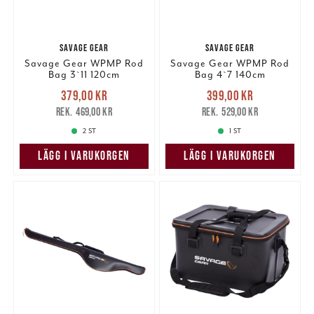
SAVAGE GEAR
SAVAGE GEAR
Savage Gear WPMP Rod
Savage Gear WPMP Rod
Bag 3`11 120cm
Bag 4`7 140cm
Nuvarande pris
:
Nuvarande pris
:
379,00 kr
399,00 kr
379,00 kr
Tidigare pris
:
399,00 kr
Tidigare pris
:
469,00 kr
529,00 kr
469,00 kr
529,00 kr
2 ST
1 ST
LÄGG I VARUKORGEN
LÄGG I VARUKORGEN