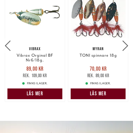
VIBRAX
MYRAN
Vibrax Orginal BF
TONI spinnare 18g
Nr6/18g.
Nuvarande pris
:
Nuvarande pris
:
89,00 kr
70,00 kr
89,00 kr
Tidigare pris
:
70,00 kr
Tidigare pris
:
109,00 kr
89,00 kr
109,00 kr
89,00 kr
FINNS I LAGER.
FINNS I LAGER.
LÄS MER
LÄS MER