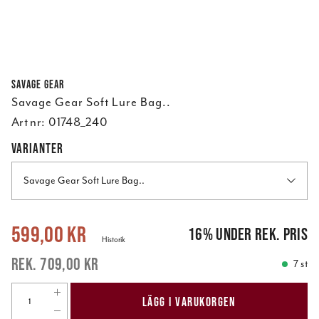
Savage Gear
Savage Gear Soft Lure Bag..
Art nr:
01748_240
VARIANTER
Savage Gear Soft Lure Bag..
Nuvarande pris
:
599,00 kr
Tidigare pris
:
709,00 kr
599,00 kr
16
%
under rek. pris
Historik
709,00 kr
7 st
LÄGG I VARUKORGEN