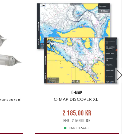
C-MAP
ransparent
C-MAP DISCOVER XL.
Nuvarande pris
:
:
2 185,00 kr
2 185,00 kr
Tidigare pris
:
149,00 kr
2 599,00 kr
2 599,00 kr
FINNS I LAGER.