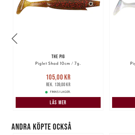
THE PIG
Piglet Shad 10cm / 7g.
Pi
re
Nuvarande pris
:
Nuvarand
105,00 kr
105,00 kr
Tidigare pris
:
139,00 kr
139,00 kr
FINNS I LAGER.
LÄS MER
ANDRA KÖPTE OCKSÅ