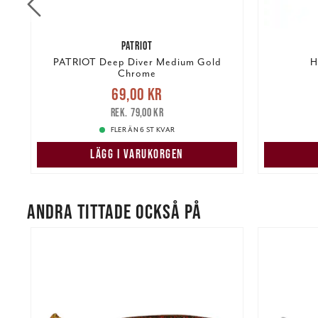
PATRIOT
PATRIOT Deep Diver Medium Gold
H
Chrome
Nuvarande pris
:
69,00 kr
Tidigare
Nuvarand
69,00 kr
kr
pris
:
79,00 kr
79,00 kr
FLER ÄN 6 ST KVAR
LÄGG I VARUKORGEN
ANDRA TITTADE OCKSÅ PÅ