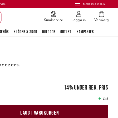
rvice
Betala med Walley
Kundservice
Logga in
Varukorg
BEHÖR
KLÄDER & SKOR
OUTDOOR
OUTLET
KAMPANJER
eezers.
is
:
115,00 kr
14
%
under rek. pris
2 st
LÄGG I VARUKORGEN