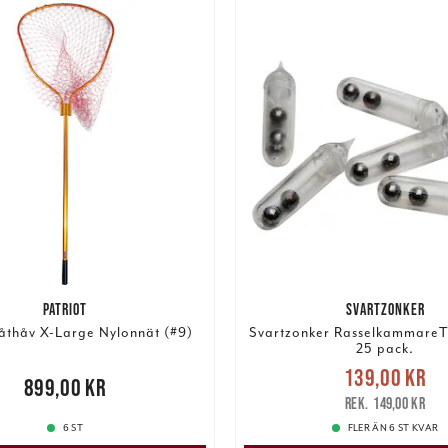
PATRIOT
SVARTZONKER
Båthåv X-Large Nylonnät (#9)
Svartzonker RasselkammareT
25 pack.
Nuvarande pris
139,00 kr
,00 kr
899,00 kr
139,00 kr
Tidigare pris
:
149,00 kr
6 ST
FLER ÄN 6 ST KVAR