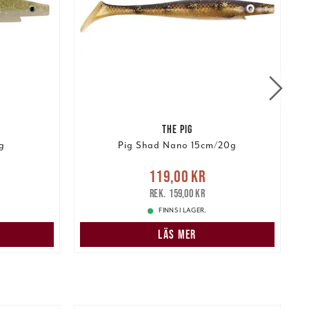
THE PIG
g
Pig Shad Nano 15cm/20g
r
Tidigare
Nuvarande pris
:
N
119,00 kr
119,00 kr
Tidigare pris
:
159,00 kr
159,00 kr
FINNS I LAGER.
LÄS MER