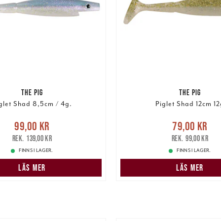
THE PIG
THE PIG
glet Shad 8,5cm / 4g.
Piglet Shad 12cm 12
e pris
:
99,00 kr
Tidigare
Nuvarande pris
:
79,00 k
99,00 kr
79,00 kr
pris
:
139,00 kr
pris
:
99,00 kr
139,00 kr
99,00 kr
FINNS I LAGER.
FINNS I LAGER.
LÄS MER
LÄS MER