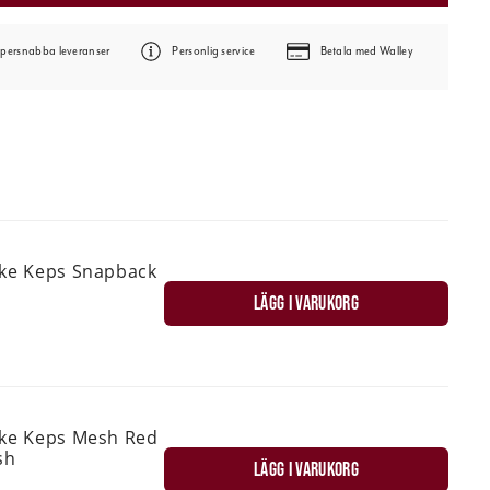
persnabba leveranser
Personlig service
Betala med Walley
ske Keps Snapback
LÄGG I VARUKORG
ske Keps Mesh Red
sh
LÄGG I VARUKORG