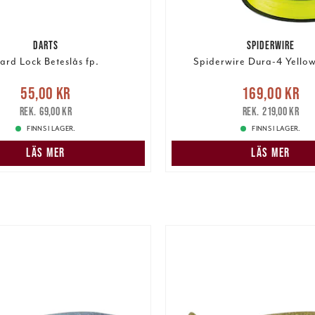
DARTS
SPIDERWIRE
ard Lock Beteslås fp.
Spiderwire Dura-4 Yello
e pris
:
55,00 kr
Tidigare
Nuvarande pris
55,00 kr
169,00 kr
pris
:
69,00 kr
169,00 kr
Tidigare pris
:
69,00 kr
219,00 kr
FINNS I LAGER.
FINNS I LAGER.
LÄS MER
LÄS MER