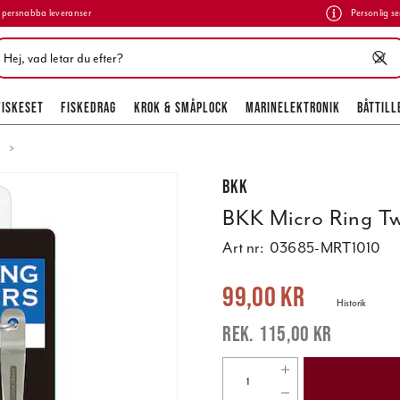
persnabba leveranser
Personlig se
FISKESET
FISKEDRAG
KROK & SMÅPLOCK
MARINELEKTRONIK
BÅTTILL
.
BKK
BKK Micro Ring Tw
Art nr:
03685-MRT1010
Nuvarande pris
:
99,00 kr
Tidigare pr
99,00 kr
Historik
115,00 kr