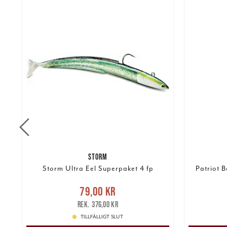
STORM
Storm Ultra Eel Superpaket 4 fp
Patriot 
Nuvarande pris
:
79,00 kr
Tidigare
79,00 kr
Pris
:
899
kr
pris
:
376,00 kr
376,00 kr
TILLFÄLLIGT SLUT