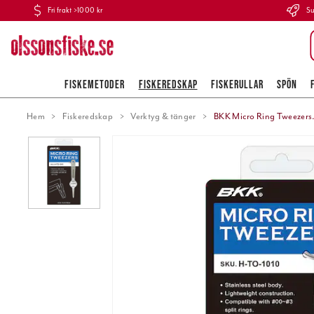
Fri frakt >1000 kr
Su
FISKEMETODER
FISKEREDSKAP
FISKERULLAR
SPÖN
Hem
Fiskeredskap
Verktyg & tänger
BKK Micro Ring Tweezers