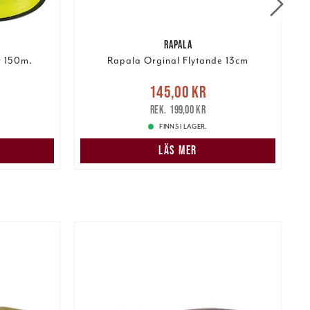
RAPALA
w 150m.
Rapala Orginal Flytande 13cm
:
Nuvarande pris
:
N
145,00 kr
219,00 kr
145,00 kr
Tidigare pris
:
199,00 kr
199,00 kr
FINNS I LAGER.
LÄS MER