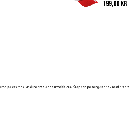
199,00 kr
arna på exempelvis dina små abborrwobblers. Kroppen på tången är av rostfritt st