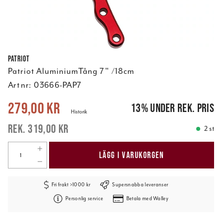
Patriot
Patriot AluminiumTång 7" /18cm
Art nr:
03666-PAP7
Nuvarande pris
:
279,00 kr
Tidigare pris
:
319,00 kr
279,00 kr
13
%
under rek. pris
Historik
319,00 kr
2 st
LÄGG I VARUKORGEN
Fri frakt >1000 kr
Supersnabba leveranser
Personlig service
Betala med Walley