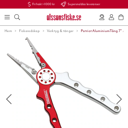
Fri frakt >1000 kr
Supersnabba leveranser
Hem
Fiskeredskap
Verktyg & tänger
Patriot AluminiumTång 7" /1