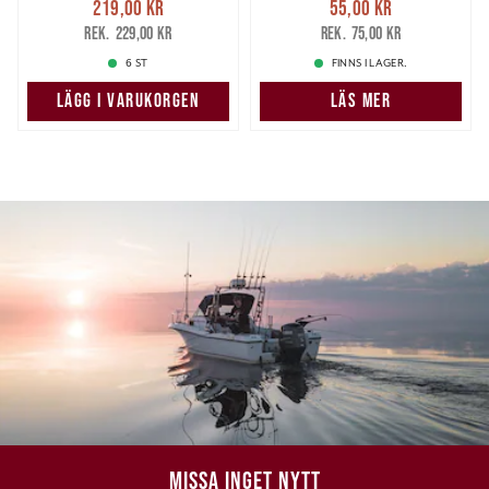
219,00 kr
55,00 kr
219,00 kr
Tidigare pris
:
55,00 kr
Tidigare pris
:
229,00 kr
75,00 kr
229,00 kr
75,00 kr
6 ST
FINNS I LAGER.
LÄGG I VARUKORGEN
LÄS MER
MISSA INGET NYTT