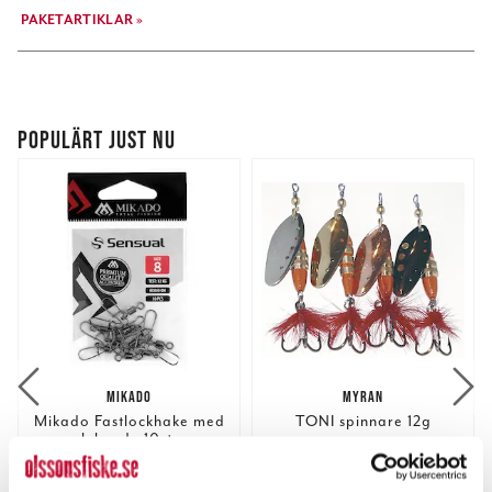
PAKETARTIKLAR »
POPULÄRT JUST NU
MIKADO
MYRAN
Mikado Fastlockhake med
TONI spinnare 12g
lekande 10st.
Nuvarande pris
:
Nuvarande pris
:
19,00 kr
64,00 kr
19,00 kr
Tidigare pris
:
64,00 kr
Tidigare pris
: