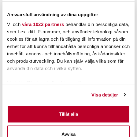
21,00 kr
79,00 kr
21,00 kr
79,00 kr
FINNS I LAGER.
FINNS I LAGER.
Ansvarsfull användning av dina uppgifter
LÄS MER
LÄS MER
Vi och
våra 1022 partners
behandlar din personliga data,
som t.ex. ditt IP-nummer, och använder teknologi såsom
cookies för att lagra och få tillgång till information på din
ANDRA TITTADE OCKSÅ PÅ
enhet för att kunna tillhandahålla personliga annonser och
innehåll, annons- och innehållsmätning, åskådarinsikter
40%
och produktutveckling. Du kan själv välja vilka som får
använda din data och i vilka syften.
Med din tillåtelse skulle vi även vilja:
Samla in information om din geografiska plats som
Visa detaljer
kan ha en noggrannhet på upp till flera meter
Identifiera din enhet genom att aktivt skanna den för
specifika kännetecken (fingeravtryck)
Tillåt alla
SAVAGE GEAR
RAPALA
Savage Gear Alu Pro Pliers
Rapala Tång Fisherman
Ta reda på mer om hur dina personliga uppgifter
M 17,5cm
RCP-8½".
behandlas och ställ in dina preferenser i
detaljsektionen
.
Nuvarande pris
:
Nuvarande pris
:
Avvisa
449,00 kr
101,40 kr
Du kan ändra eller dra tillbaka ditt samtycke när som