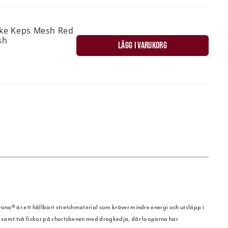
ske Keps Mesh Red
sh
LÄGG I VARUKORG
rona® är ett hållbart stretchmaterial som kräver mindre energi och utsläpp i
am, samt två fickor på shortsbenen med dragkedja, där looparna har