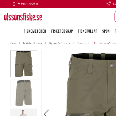
Fri frakt >1000 kr
Su
FISKEMETODER
FISKEREDSKAP
FISKERULLAR
SPÖN
Hem
Kläder & skor
Byxor & Shorts
Shorts
Didriksons Adri