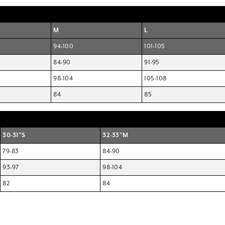
M
L
94-100
101-105
84-90
91-95
98-104
105-108
84
85
30-31"S
32-33"M
79-83
84-90
93-97
98-104
82
84