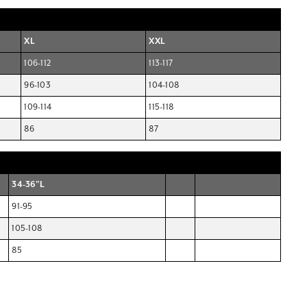
XL
XXL
106-112
113-117
96-103
104-108
109-114
115-118
86
87
34-36"L
91-95
105-108
85