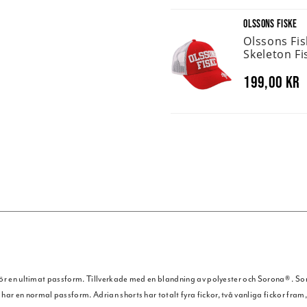
OLSSONS FISKE
Olssons Fi
Skeleton Fi
199,00 kr
 för en ultimat passform. Tillverkade med en blandning av polyester och Sorona® . So
har en normal passform. Adrian shorts har totalt fyra fickor, två vanliga fickor fr