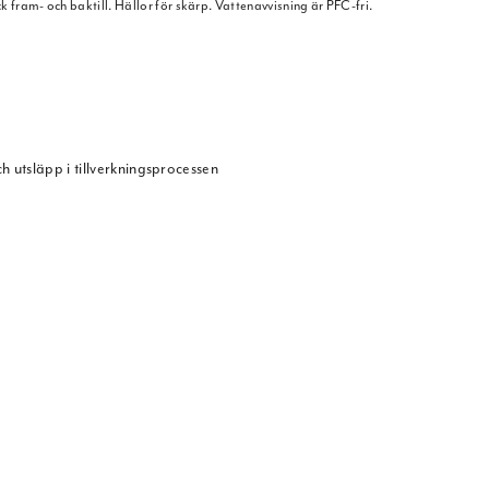
k fram- och baktill. Hällor för skärp. Vattenavvisning är PFC-fri.
 utsläpp i tillverkningsprocessen