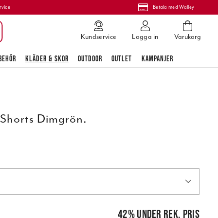
rvice
Betala med Walley
Kundservice
Logga in
Varukorg
BEHÖR
KLÄDER & SKOR
OUTDOOR
OUTLET
KAMPANJER
 Shorts Dimgrön.
pris
:
799,00 kr
42
%
under rek. pris