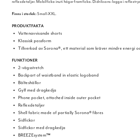
reflexdetaljer. Mobilficka inuti höger framficka. Didriksons-logga i reflextryc
Finns i storlek:
Small-XXL.
PRODUKTFAKTA
Vattenavvisande shorts
Klassisk passform
Tillverkad av Sorona®, ett material som kräver mindre energi och
FUNKTIONER
2-vägsstretch
Backpart of waistband in elastic logoband
Bälteshällor
Gylf med dragkedja
Phone pocket, attached inside outer pocket
Reflexdetaljer
Shell fabric made of partially Sorona® fibres
Sidfickor
Sidfickor med dragkedja
BREEZEsystem
™