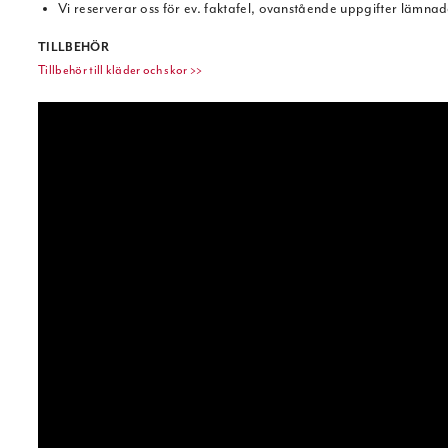
Vi reserverar oss för ev. faktafel, ovanstående uppgifter lämnad
TILLBEHÖR
Tillbehör till kläder och skor >>