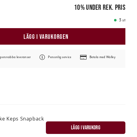
pris
:
349,00 kr
10
%
under rek. pris
3 st
LÄGG I VARUKORGEN
persnabba leveranser
Personlig service
Betala med Walley
ske Keps Snapback
LÄGG I VARUKORG