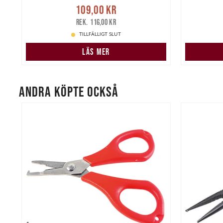
Nuvarande pris
:
Nuvarand
109,00 kr
kr
109,00 kr
Tidigare pris
:
116,00 kr
116,00 kr
TILLFÄLLIGT SLUT
LÄS MER
ANDRA KÖPTE OCKSÅ