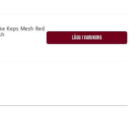
ske Keps Mesh Red
sh
LÄGG I VARUKORG