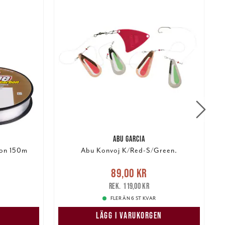
ABU GARCIA
bon 150m
Abu Konvoj K/Red-S/Green.
:
Nuvarande pris
:
89,00 kr
Tidigare
89,00 kr
269,00 kr
pris
:
119,00 kr
119,00 kr
FLER ÄN 6 ST KVAR
LÄGG I VARUKORGEN