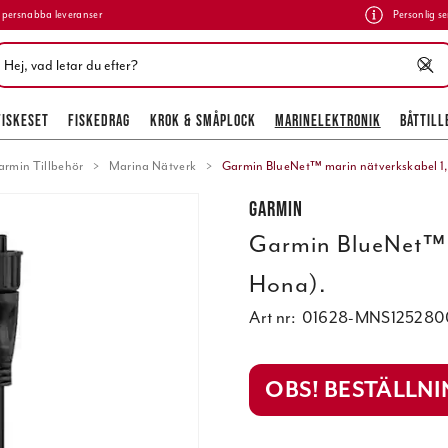
persnabba leveranser
Personlig se
FISKESET
FISKEDRAG
KROK & SMÅPLOCK
MARINELEKTRONIK
BÅTTILL
armin Tillbehör
Marina Nätverk
Garmin BlueNet™ marin nätverkskabel 
Garmin
Garmin BlueNet™ 
Hona).
Art nr:
01628-MNS125280
OBS! BESTÄLLN