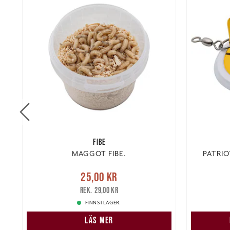
FIBE
al
MAGGOT FIBE.
PATRIO
Nuvarande pris
:
25,00 kr
Tidigare
Nuvarand
25,00 kr
pris
:
29,00 kr
29,00 kr
FINNS I LAGER.
LÄS MER