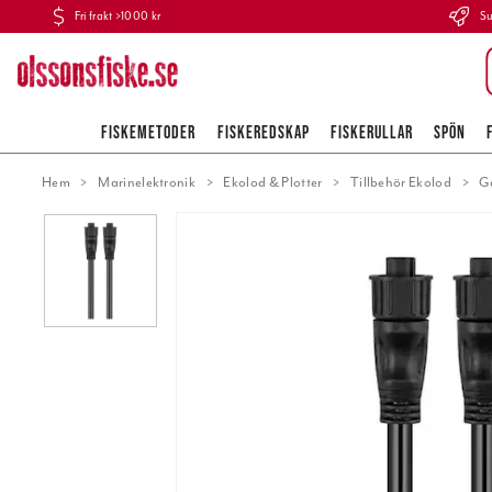
Fri frakt >1000 kr
Su
FISKEMETODER
FISKEREDSKAP
FISKERULLAR
SPÖN
Hem
Marinelektronik
Ekolod & Plotter
Tillbehör Ekolod
G