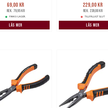
e pris
:
69,00 kr
Tidigare
Nuvarande pris
69,00 kr
229,00 kr
pris
:
79,95 kr
229,00 kr
Tidigare pris
:
79,95 kr
239,00 kr
FINNS I LAGER.
TILLFÄLLIGT SLUT
LÄS MER
LÄS MER