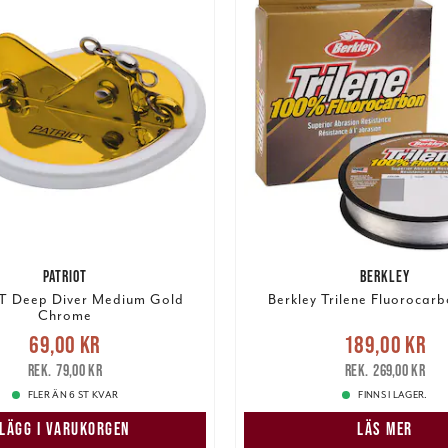
PATRIOT
BERKLEY
T Deep Diver Medium Gold
Berkley Trilene Fluorocar
Chrome
e pris
:
69,00 kr
Tidigare
Nuvarande pris
69,00 kr
189,00 kr
pris
:
79,00 kr
189,00 kr
Tidigare pris
:
79,00 kr
269,00 kr
FLER ÄN 6 ST KVAR
FINNS I LAGER.
LÄGG I VARUKORGEN
LÄS MER