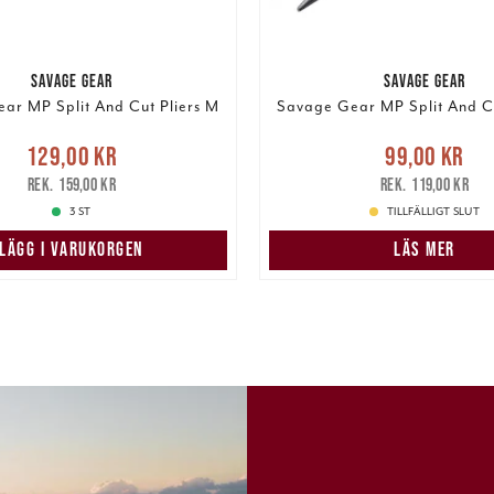
SAVAGE GEAR
SAVAGE GEAR
ar MP Split And Cut Pliers M
Savage Gear MP Split And Cu
Nuvarande pris
:
Nuvarande pris
:
99,00 k
129,00 kr
99,00 kr
r
Tidigare pris
:
159,00 kr
pris
:
119,00 k
159,00 kr
119,00 kr
3 ST
TILLFÄLLIGT SLUT
LÄGG I VARUKORGEN
LÄS MER