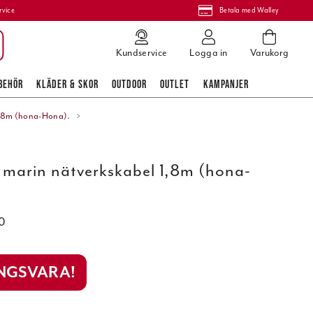
rvice
Betala med Walley
Kundservice
Logga in
Varukorg
BEHÖR
KLÄDER & SKOR
OUTDOOR
OUTLET
KAMPANJER
1,8m (hona-Hona).
marin nätverkskabel 1,8m (hona-
0
INGSVARA!