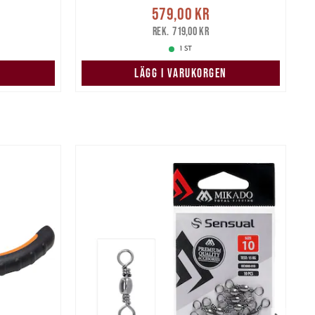
:
Nuvarande pris
:
579,00 kr
239,00 kr
579,00 kr
Tidigare pris
:
719,00 kr
1
719,00 kr
1 ST
LÄGG I VARUKORGEN