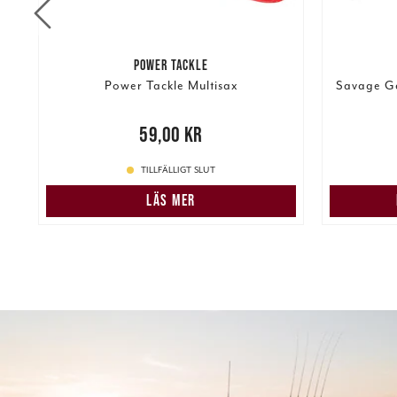
POWER TACKLE
Power Tackle Multisax
Savage Ge
re
Pris
:
59,00 kr
59,00 kr
129,00 k
TILLFÄLLIGT SLUT
LÄS MER