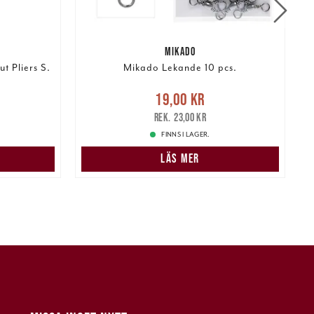
MIKADO
t Pliers S.
Mikado Lekande 10 pcs.
r
Tidigare
Nuvarande pris
:
19,00 kr
Tidigare
N
19,00 kr
r
pris
:
23,00 kr
23,00 kr
FINNS I LAGER.
LÄS MER