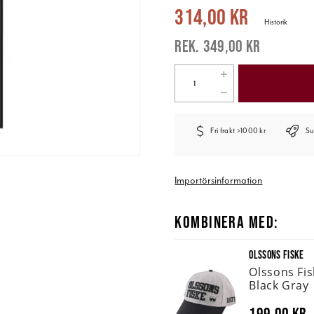
Nuvarande pris
:
314,00 kr
Tidigare 
314,00 kr
Historik
349,00 kr
Fri frakt >1000 kr
Su
Importörsinformation
KOMBINERA MED:
OLSSONS FISKE
Olssons Fi
Black Gray
199,00 kr