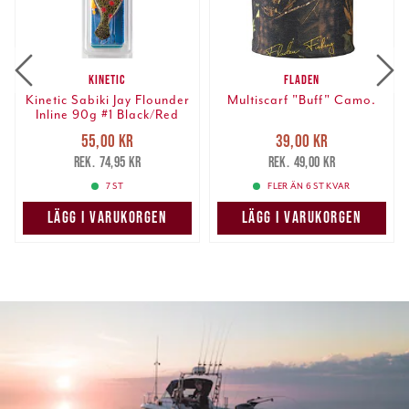
KINETIC
FLADEN
Kinetic Sabiki Jay Flounder
Multiscarf "Buff" Camo.
Inline 90g #1 Black/Red
Dots
Nuvarande pris
:
Nuvarande pris
:
55,00 kr
39,00 kr
55,00 kr
Tidigare pris
:
39,00 kr
Tidigare pris
:
74,95 kr
49,00 kr
74,95 kr
49,00 kr
7 ST
FLER ÄN 6 ST KVAR
LÄGG I VARUKORGEN
LÄGG I VARUKORGEN