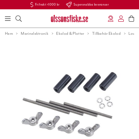
Fri frakt >1000 kr
Supersnabba leveranser
Hem
Marinelektronik
Ekolod & Plotter
Tillbehör Ekolod
Lowra