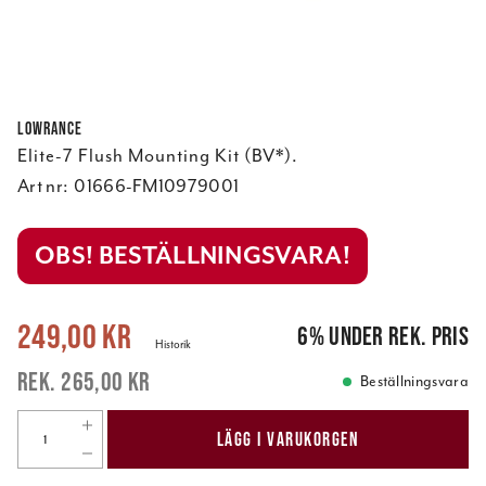
Lowrance
Elite-7 Flush Mounting Kit (BV*).
Art nr:
01666-FM10979001
OBS! BESTÄLLNINGSVARA!
Nuvarande pris
:
249,00 kr
Tidigare pris
:
265,00 kr
249,00 kr
6
%
under rek. pris
Historik
265,00 kr
Beställningsvara
LÄGG I VARUKORGEN