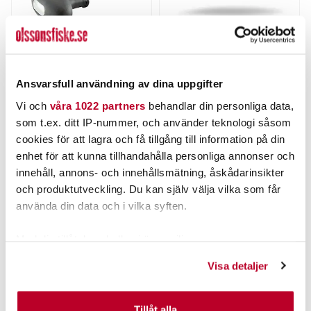
OKUMA
STRIKE PRO
Okuma Cortez Black CZB
Strike Pro Strike Pro RatN
12
Chat 14g
Nuvarande pris
:
Nuvarande pris
:
Ansvarsfull användning av dina uppgifter
1 699,00 kr
125,00 kr
1 699,00 kr
Tidigare pris
:
125,00 kr
Tidigare pris
:
2 399,00 kr
139,00 kr
Vi och
våra 1022 partners
behandlar din personliga data,
2 399,00 kr
139,00 kr
som t.ex. ditt IP-nummer, och använder teknologi såsom
1 ST
FINNS I LAGER.
cookies för att lagra och få tillgång till information på din
LÄGG I VARUKORGEN
LÄS MER
enhet för att kunna tillhandahålla personliga annonser och
innehåll, annons- och innehållsmätning, åskådarinsikter
och produktutveckling. Du kan själv välja vilka som får
ANDRA TITTADE OCKSÅ PÅ
använda din data och i vilka syften.
Med din tillåtelse skulle vi även vilja:
Samla in information om din geografiska plats som
Visa detaljer
kan ha en noggrannhet på upp till flera meter
Identifiera din enhet genom att aktivt skanna den för
specifika kännetecken (fingeravtryck)
Tillåt alla