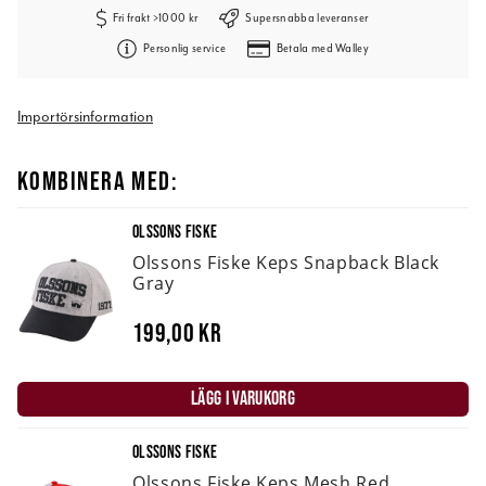
Fri frakt >1000 kr
Supersnabba leveranser
Personlig service
Betala med Walley
Importörsinformation
KOMBINERA MED:
OLSSONS FISKE
Olssons Fiske Keps Snapback Black
Gray
199,00 kr
LÄGG I VARUKORG
OLSSONS FISKE
Olssons Fiske Keps Mesh Red