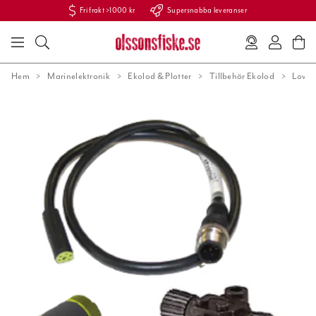
Fri frakt >1000 kr
Supersnabba leveranser
Hem
Marinelektronik
Ekolod & Plotter
Tillbehör Ekolod
Lowra