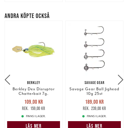
ANDRA KÖPTE OCKSÅ
BERKLEY
SAVAGE GEAR
Berkley Dex Disruptor
Savage Gear Ball Jighead
Chatterbait 7g.
10g 25st
Nuvarande pris
:
Nuvarande pris
:
109,00 kr
189,00 kr
109,00 kr
Tidigare pris
:
189,00 kr
Tidigare pris
:
159,00 kr
239,00 kr
159,00 kr
239,00 kr
FINNS I LAGER.
FINNS I LAGER.
LÄS MER
LÄS MER