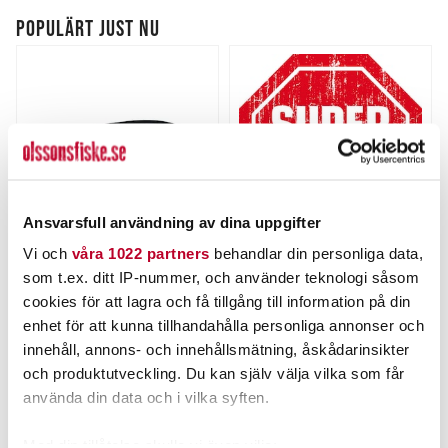
POPULÄRT JUST NU
Ansvarsfull användning av dina uppgifter
Vi och
våra 1022 partners
behandlar din personliga data,
KARIKKO
SKICKAS IDAG!
som t.ex. ditt IP-nummer, och använder teknologi såsom
Karikko 15cm 24g.
Superbrådis - Gå före i
kön!.
cookies för att lagra och få tillgång till information på din
Nuvarande pris
:
enhet för att kunna tillhandahålla personliga annonser och
169,00 kr
169,00 kr
Tidigare pris
:
Pris
:
49,00 kr
49,00 kr
innehåll, annons- och innehållsmätning, åskådarinsikter
199,00 kr
199,00 kr
och produktutveckling. Du kan själv välja vilka som får
FINNS I LAGER.
FLER ÄN 6 ST KVAR
använda din data och i vilka syften.
LÄS MER
LÄGG I VARUKORGEN
Med din tillåtelse skulle vi även vilja: