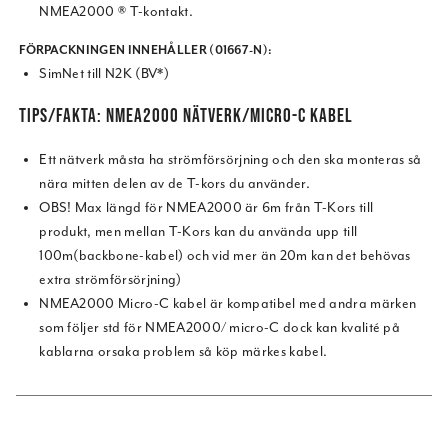
NMEA2000 ® T-kontakt.
FÖRPACKNINGEN INNEHÅLLER (01667-N):
SimNet till N2K (BV*)
TIPS/FAKTA: NMEA2000 NÄTVERK/MICRO-C KABEL
Ett nätverk måsta ha strömförsörjning och den ska monteras så
nära mitten delen av de T-kors du använder.
OBS! Max längd för NMEA2000 är 6m från T-Kors till
produkt, men mellan T-Kors kan du använda upp till
100m(backbone-kabel) och vid mer än 20m kan det behövas
extra strömförsörjning)
NMEA2000 Micro-C kabel är kompatibel med andra märken
som följer std för NMEA2000/ micro-C dock kan kvalité på
kablarna orsaka problem så köp märkes kabel.