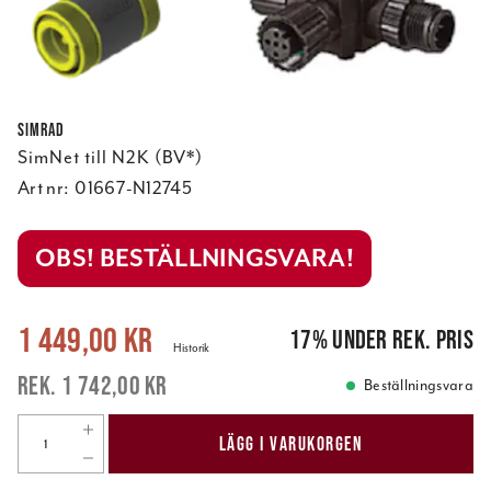
Simrad
SimNet till N2K (BV*)
Art nr:
01667-N12745
OBS! BESTÄLLNINGSVARA!
Nuvarande pris
:
1 449,00 kr
Tidigare pris
:
1 742,00 kr
1 449,00 kr
17
%
under rek. pris
Historik
1 742,00 kr
Beställningsvara
LÄGG I VARUKORGEN