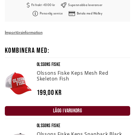
Fri frakt >1000 kr
Supersnabba leveranser
Personlig service
Betala med Walley
Importörsinformation
KOMBINERA MED:
OLSSONS FISKE
Olssons Fiske Keps Mesh Red
Skeleton Fish
199,00 kr
LÄGG I VARUKORG
OLSSONS FISKE
Olssons Fiske Keps Snapback Black