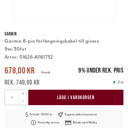
Garmin
Garmin 8-pin förlängningskabel till givare
9m/30fot
Art nr:
01626-A1161752
Nuvarande pris
:
678,00 kr
Tidigare pris
:
749,00 kr
678,00 kr
9
%
under rek. pris
Historik
749,00 kr
2 st
LÄGG I VARUKORGEN
Fri frakt >1000 kr
Supersnabba leveranser
Personlig service
Betala med Walley