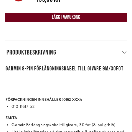
LÄGG I VARUKORG
PRODUKTBESKRIVNING
GARMIN 8-PIN FÖRLÄNGNINGSKABEL TILL GIVARE 9M/30FOT
FÖRPACKNINGEN INNEHÅLLER (0162-XXX):
010-11617-52
FAKTA:
Garmin Förlängningskabel till givare, 30 fot (8-polig/blå)
Utöka kabellängden på den kompatibla 8-poliga givaren med