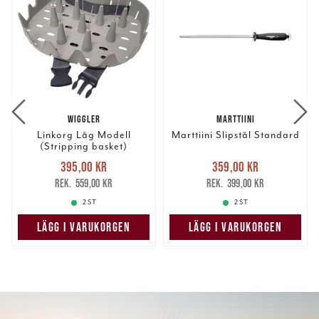
WIGGLER
MARTTIINI
Linkorg Låg Modell
Marttiini Slipstål Standard
(Stripping basket)
Nuvarande pris
:
Nuvarande pris
:
395,00 kr
359,00 kr
395,00 kr
Tidigare pris
:
359,00 kr
Tidigare pris
:
559,00 kr
399,00 kr
559,00 kr
399,00 kr
2 ST
2 ST
LÄGG I VARUKORGEN
LÄGG I VARUKORGEN