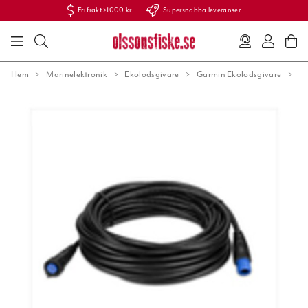
Fri frakt >1000 kr
Supersnabba leveranser
Hem
Marinelektronik
Ekolodsgivare
Garmin Ekolodsgivare
Ak