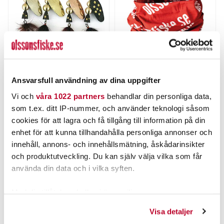
MYRAN
OLSSONS FISKE
Ansvarsfull användning av dina uppgifter
MIRA 15g
Olssons Fiske Buff
Vi och
våra 1022 partners
behandlar din personliga data,
Nuvarande pris
:
67,00 kr
67,00 kr
Tidigare pris
:
Pris
:
49,00 kr
49,00 kr
som t.ex. ditt IP-nummer, och använder teknologi såsom
89,00 kr
89,00 kr
cookies för att lagra och få tillgång till information på din
FINNS I LAGER.
FLER ÄN 6 ST KVAR
enhet för att kunna tillhandahålla personliga annonser och
innehåll, annons- och innehållsmätning, åskådarinsikter
LÄS MER
LÄGG I VARUKORGEN
och produktutveckling. Du kan själv välja vilka som får
använda din data och i vilka syften.
ANDRA TITTADE OCKSÅ PÅ
Med din tillåtelse skulle vi även vilja:
Samla in information om din geografiska plats som
Visa detaljer
kan ha en noggrannhet på upp till flera meter