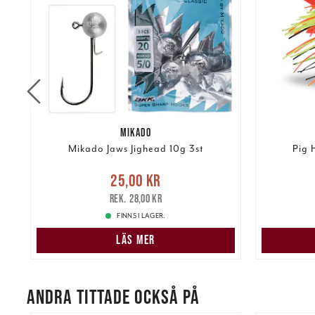
MIKADO
h
Mikado Jaws Jighead 10g 3st
Pig 
Nuvarande pris
:
25,00 kr
Tidigare
Nuvarand
25,00 kr
pris
:
28,00 kr
28,00 kr
FINNS I LAGER.
LÄS MER
ANDRA TITTADE OCKSÅ PÅ