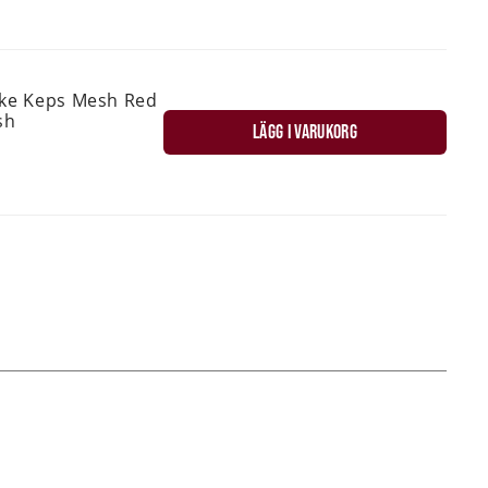
ske Keps Mesh Red
sh
LÄGG I VARUKORG