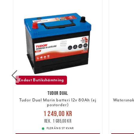
Endast Butikshämtning
TUDOR DUAL
5A
Tudor Dual Marin batteri 12v 80Ah (ej
Watersnak
postorder)
Nuvarande pris
:
1 249,00 kr
1 249,00 kr
Tidigare pris
:
2 84
1 685,00 kr
1 685,00 kr
FLER ÄN 6 ST KVAR