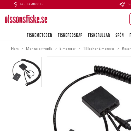
Fri frakt >1000 kr
Su
FISKEMETODER
FISKEREDSKAP
FISKERULLAR
SPÖN
Hem
Marinelektronik
Elmotorer
Tillbehör Elmotorer
Reser