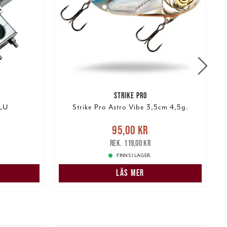
STRIKE PRO
ALU
Strike Pro Astro Vibe 3,5cm 4,5g.
:
Nuvarande pris
:
95,00 kr
Tidigare
95,00 kr
P
177,00 kr
pris
:
119,00 kr
119,00 kr
FINNS I LAGER.
N
LÄS MER