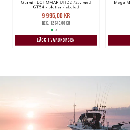
Garmin ECHOMAP UHD2 72sv med
Mega Mo
GT54 - plotter / ekolod
Nuvarande pris
:
re
9 995,00 kr
9 995,00 kr
Tidigare pris
:
849,00 k
12 649,00 kr
12 649,00 kr
3 ST
LÄGG I VARUKORGEN