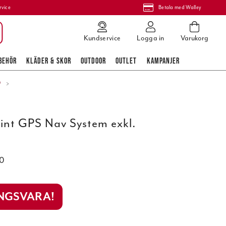
rvice
Betala med Walley
Kundservice
Logga in
Varukorg
BEHÖR
KLÄDER & SKOR
OUTDOOR
OUTLET
KAMPANJER
*
int GPS Nav System exkl.
0
INGSVARA!