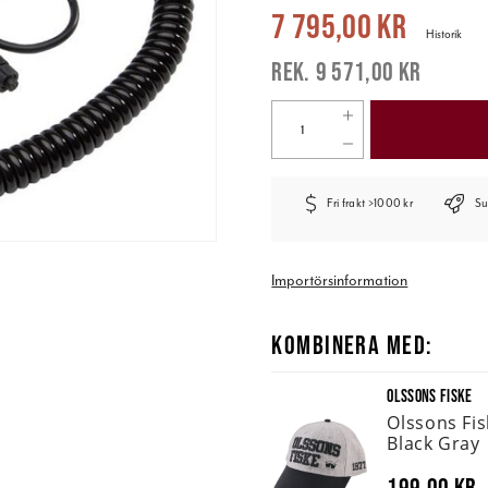
Nuvarande pris
:
7 795,00 kr
Tidigare
7 795,00 kr
Historik
9 571,00 kr
Fri frakt >1000 kr
Su
Importörsinformation
KOMBINERA MED:
OLSSONS FISKE
Olssons Fi
Black Gray
199,00 kr