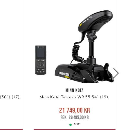
MINN KOTA
36") (#7).
Minn Kota Terrova WR 55 54" (#9).
:
Nuvarande pris
:
21 749,00 kr
 pris
:
21 749,00 kr
Tidigare pris
:
1
26 495,00 kr
26 495,00 kr
5 ST