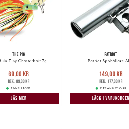
THE PIG
PATRIOT
Hula Tiny Chatterbait 7g
Patriot Spöhållare 
e pris
:
69,00 kr
Tidigare
Nuvarande pris
69,00 kr
149,00 kr
pris
:
89,00 kr
149,00 kr
Tidigare pris
:
89,00 kr
177,00 kr
FINNS I LAGER.
FLER ÄN 6 ST KVAR
LÄS MER
LÄGG I VARUKORGE