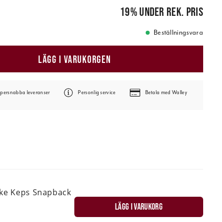
 pris
:
9 571,00 kr
19
%
under rek. pris
Beställningsvara
LÄGG I VARUKORGEN
persnabba leveranser
Personlig service
Betala med Walley
ske Keps Snapback
LÄGG I VARUKORG