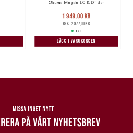
Okuma Magda LC 15DT 3st
Nuvarande pris
:
1 949,00 kr
1 949,00 kr
Tidigare pris
:
7
2 877,00 kr
2 877,00 kr
1 ST
LÄGG I VARUKORGEN
MISSA INGET NYTT
RERA PÅ VÅRT NYHETSBREV