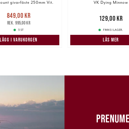
unt givarfäste 250mm Vit.
VK Dying Minnow
Nuvarande pris
:
849,00 kr
Pris
:
129,00 kr
129,00 kr
r
Tidigare pris
:
995,00 kr
995,00 kr
3 ST
FINNS I LAGER.
LÄGG I VARUKORGEN
LÄS MER
PRENUME