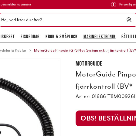
persnabba leveranser
Personlig se
FISKESET
FISKEDRAG
KROK & SMÅPLOCK
MARINELEKTRONIK
BÅTTILL
vdelar & Kablar
MotorGuide Pinpoint GPS Nav System exkl. fjärrkontroll (BV
MotorGuide
MotorGuide Pinpo
fjärrkontroll (BV*
Art nr:
01686-T8M009261
OBS! BESTÄLLN