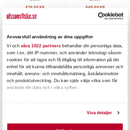
Nuvarande pris
:
Nuvarande pris
:
479,00 kr
549,00 kr
479,00 kr
Tidigare pris
:
549,00 kr
Tidigare pris
:
629,00 kr
669,00 kr
629,00 kr
669,00 kr
1 ST
2 ST
LÄGG I VARUKORGEN
LÄGG I VARUKORGEN
Ansvarsfull användning av dina uppgifter
Vi och
våra 1022 partners
behandlar din personliga data,
som t.ex. ditt IP-nummer, och använder teknologi såsom
cookies för att lagra och få tillgång till information på din
enhet för att kunna tillhandahålla personliga annonser och
innehåll, annons- och innehållsmätning, åskådarinsikter
och produktutveckling. Du kan själv välja vilka som får
använda din data och i vilka syften.
Med din tillåtelse skulle vi även vilja:
MARTTIINI
Samla in information om din geografiska plats som
Marttiini Kide Santoku kniv
Visa detaljer
kan ha en noggrannhet på upp till flera meter
18cm.
Nuvarande pris
:
Identifiera din enhet genom att aktivt skanna den för
499,00 kr
499,00 kr
Tidigare pris
: