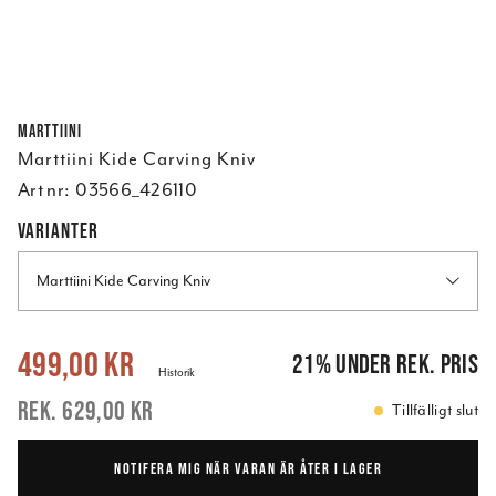
Marttiini
Marttiini Kide Carving Kniv
Art nr:
03566_426110
VARIANTER
Marttiini Kide Carving Kniv
Nuvarande pris
:
499,00 kr
Tidigare pris
:
629,00 kr
499,00 kr
21
%
under rek. pris
Historik
629,00 kr
Tillfälligt slut
NOTIFERA MIG NÄR VARAN ÄR ÅTER I LAGER