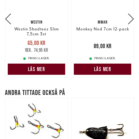
WESTIN
MWAR
Westin Shadteez Slim
Monkey Ned 7cm 12-pack
7,5cm 3st
Nuvarande pris
:
65,00 kr
65,00 kr
Tidigare pris
:
Pris
:
89,00 kr
89,00 kr
74,95 kr
74,95 kr
FINNS I LAGER.
FINNS I LAGER.
LÄS MER
LÄS MER
ANDRA TITTADE OCKSÅ PÅ