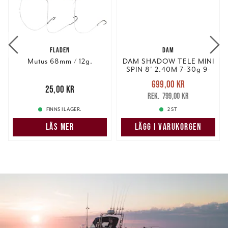
FLADEN
DAM
Mutus 68mm / 12g.
DAM SHADOW TELE MINI
SPIN 8' 2.40M 7-30g 9-
del
Nuvarande pris
:
699,00 kr
Pris
:
25,00 kr
25,00 kr
699,00 kr
Tidigare pris
:
799,00 kr
799,00 kr
FINNS I LAGER.
2 ST
LÄS MER
LÄGG I VARUKORGEN