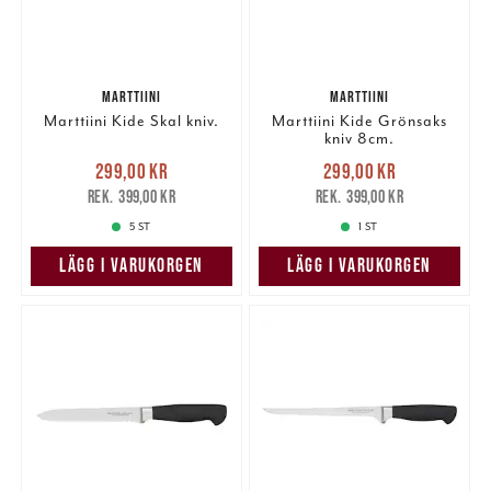
MARTTIINI
MARTTIINI
Marttiini Kide Skal kniv.
Marttiini Kide Grönsaks
kniv 8cm.
Nuvarande pris
:
Nuvarande pris
:
299,00 kr
299,00 kr
299,00 kr
Tidigare pris
:
299,00 kr
Tidigare pris
:
399,00 kr
399,00 kr
399,00 kr
399,00 kr
5 ST
1 ST
LÄGG I VARUKORGEN
LÄGG I VARUKORGEN