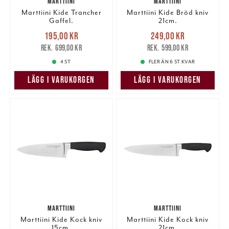
MARTTIINI
MARTTIINI
Marttiini Kide Trancher
Marttiini Kide Bröd kniv
Gaffel.
21cm.
Nuvarande pris
:
Nuvarande pris
:
195,00 kr
249,00 kr
195,00 kr
Tidigare pris
:
249,00 kr
Tidigare pris
:
699,00 kr
599,00 kr
699,00 kr
599,00 kr
4 ST
FLER ÄN 6 ST KVAR
LÄGG I VARUKORGEN
LÄGG I VARUKORGEN
MARTTIINI
MARTTIINI
Marttiini Kide Kock kniv
Marttiini Kide Kock kniv
15cm.
21cm.