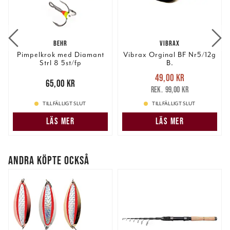
BEHR
VIBRAX
Pimpelkrok med Diamant
Vibrax Orginal BF Nr5/12g
Strl 8 5st/fp
B.
Nuvarande pris
:
49,00 kr
Pris
:
65,00 kr
65,00 kr
49,00 kr
Tidigare pris
:
99,00 kr
99,00 kr
TILLFÄLLIGT SLUT
TILLFÄLLIGT SLUT
LÄS MER
LÄS MER
ANDRA KÖPTE OCKSÅ