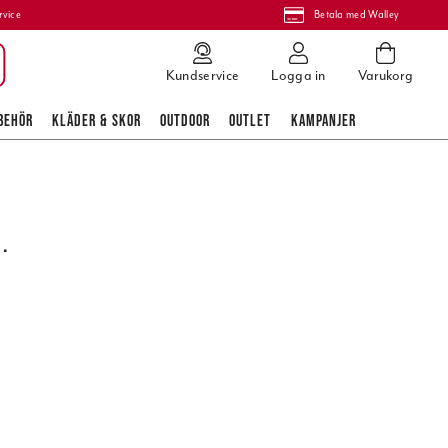
rvice
Betala med Walley
Kundservice
Logga in
Varukorg
BEHÖR
KLÄDER & SKOR
OUTDOOR
OUTLET
KAMPANJER
.