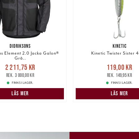
DIDRIKSONS
KINETIC
ns Element 2.0 Jacka Galon®
Kinetic Twister Sister
Grå..
Nuvarande pris
:
Nuvarande pris
2 211,75 kr
119,00 kr
1,75 kr
Tidigare pris
:
119,00 kr
Tidigare pris
:
3 000,00 kr
149,95 kr
3 000,00 kr
FINNS I LAGER.
FINNS I LAGER.
LÄS MER
LÄS MER