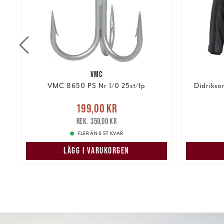
VMC
L
VMC 8650 PS Nr 1/0 25st/fp
Didrikso
Nuvarande pris
:
199,00 kr
2 21
199,00 kr
Tidigare pris
:
359,00 kr
359,00 kr
FLER ÄN 6 ST KVAR
LÄGG I VARUKORGEN