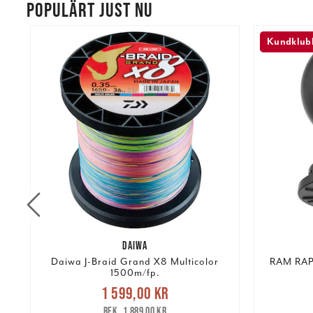
POPULÄRT JUST NU
Kundklubb
DAIWA
Daiwa J-Braid Grand X8 Multicolor
RAM RAP-
1500m/fp.
Nuvarande pris
:
re
1 599,00 kr
1 599,00 kr
Tidigare pris
:
293,00 k
1 889,00 kr