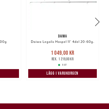
DAIWA
 400g
Daiwa Legalis Haspel 11' 4del 20-60g.
Nuvarande pris
:
:
N
1 049,00 kr
1 049,00 kr
Tidigare pris
:
149,95 kr
1 219,00 kr
1 219,00 kr
3 ST
LÄGG I VARUKORGEN