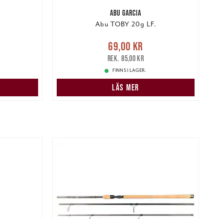
ABU GARCIA
Abu TOBY 20g LF.
r
Tidigare
Nuvarande pris
:
69,00 kr
Tidigare
N
69,00 kr
pris
:
85,00 kr
85,00 kr
FINNS I LAGER.
LÄS MER