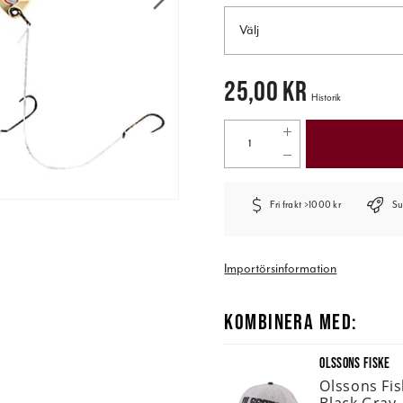
Välj
Pris
:
25,00 kr
25,00 kr
Historik
Fri frakt >1000 kr
Su
Importörsinformation
KOMBINERA MED:
OLSSONS FISKE
Olssons Fi
Black Gray