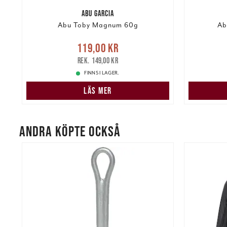
ABU GARCIA
Abu Toby Magnum 60g
Ab
re
Nuvarande pris
:
Nuvarand
119,00 kr
119,00 kr
Tidigare pris
:
149,00 kr
149,00 kr
FINNS I LAGER.
LÄS MER
ANDRA KÖPTE OCKSÅ