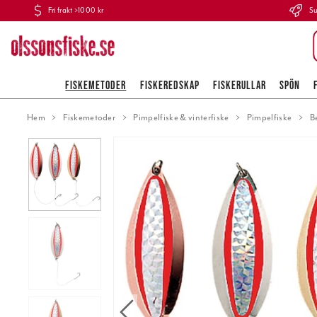
Fri frakt >1000 kr
Su
FISKEMETODER
FISKEREDSKAP
FISKERULLAR
SPÖN
Hem
Fiskemetoder
Pimpelfiske & vinterfiske
Pimpelfiske
B