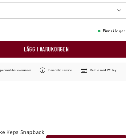
Finns i lager.
LÄGG I VARUKORGEN
persnabba leveranser
Personlig service
Betala med Walley
ske Keps Snapback