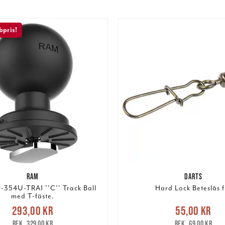
pris!
RAM
DARTS
354U-TRA1 ''C'' Track Ball
Hard Lock Beteslås f
med T-fäste.
Nuvarande pris
:
Nuvarande pris
:
55,00 k
293,00 kr
55,00 kr
r
Tidigare pris
:
329,00 kr
pris
:
69,00 kr
329,00 kr
69,00 kr