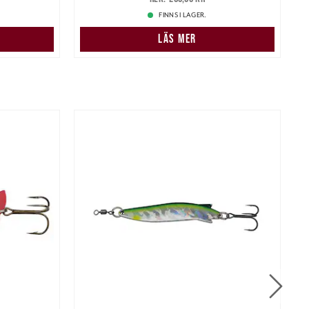
FINNS I LAGER.
LÄS MER