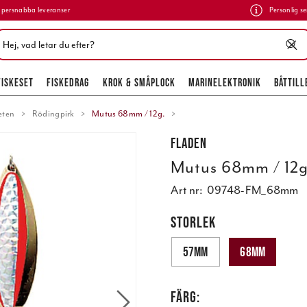
persnabba leveranser
Personlig se
FISKESET
FISKEDRAG
KROK & SMÅPLOCK
MARINELEKTRONIK
BÅTTILL
eten
Rödingpirk
Mutus 68mm / 12g.
Fladen
Mutus 68mm / 12g
Art nr:
09748-FM_68mm
STORLEK
57mm
68mm
FÄRG: