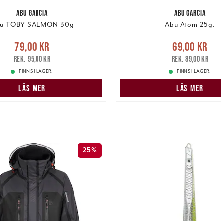
ABU GARCIA
ABU GARCIA
u TOBY SALMON 30g
Abu Atom 25g.
e pris
:
79,00 kr
Tidigare
Nuvarande pris
:
69,00 k
79,00 kr
69,00 kr
pris
:
95,00 kr
pris
:
89,00 kr
95,00 kr
89,00 kr
FINNS I LAGER.
FINNS I LAGER.
LÄS MER
LÄS MER
25%