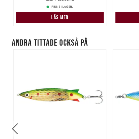
1 889,00 kr
FINNS I LAGER.
LÄS MER
ANDRA TITTADE OCKSÅ PÅ