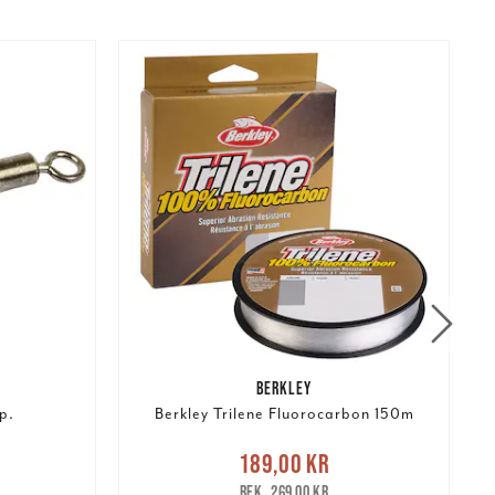
BERKLEY
p.
Berkley Trilene Fluorocarbon 150m
r
Tidigare
Nuvarande pris
:
N
189,00 kr
189,00 kr
Tidigare pris
:
269,00 kr
269,00 kr