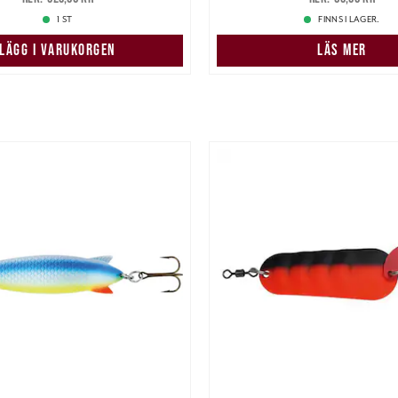
1 ST
FINNS I LAGER.
LÄGG I VARUKORGEN
LÄS MER