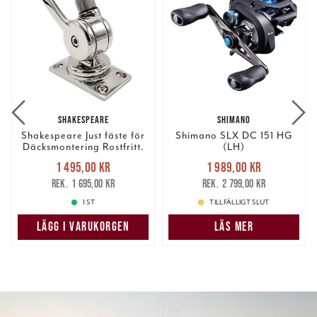
SHAKESPEARE
SHIMANO
Shakespeare Just fäste för
Shimano SLX DC 151 HG
Däcksmontering Rostfritt.
(LH)
Nuvarande pris
:
Nuvarande pris
:
1 495,00 kr
1 989,00 kr
1 495,00 kr
Tidigare pris
:
1 989,00 kr
Tidigare pris
:
1 695,00 kr
2 799,00 kr
1 695,00 kr
2 799,00 kr
1 ST
TILLFÄLLIGT SLUT
LÄGG I VARUKORGEN
LÄS MER