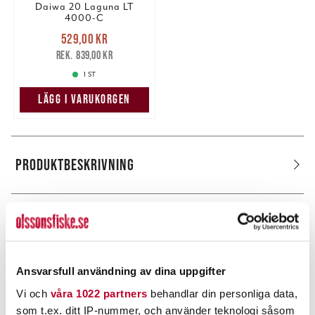
Daiwa 20 Laguna LT
4000-C
Nuvarande pris
:
529,00 kr
529,00 kr
Tidigare pris
:
839,00 kr
839,00 kr
1 ST
LÄGG I VARUKORGEN
PRODUKTBESKRIVNING
POPULÄRT JUST NU
Ansvarsfull användning av dina uppgifter
Vi och
våra 1022 partners
behandlar din personliga data,
som t.ex. ditt IP-nummer, och använder teknologi såsom