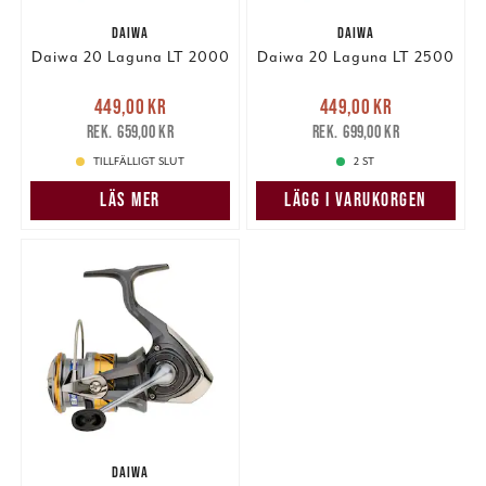
DAIWA
DAIWA
Daiwa 20 Laguna LT 2000
Daiwa 20 Laguna LT 2500
Nuvarande pris
:
Nuvarande pris
:
449,00 kr
449,00 kr
449,00 kr
Tidigare pris
:
449,00 kr
Tidigare pris
:
659,00 kr
699,00 kr
659,00 kr
699,00 kr
TILLFÄLLIGT SLUT
2 ST
LÄS MER
LÄGG I VARUKORGEN
DAIWA