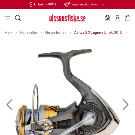
Fri frakt >1000 kr
Supersnabba leveranser
Hem
Fiskerullar
Haspelrullar
Daiwa 20 Laguna LT 3000-C