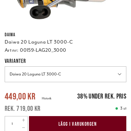
Daiwa
Daiwa 20 Laguna LT 3000-C
Art nr:
00159-LAG20_3000
VARIANTER
Daiwa 20 Laguna LT 3000-C
Nuvarande pris
:
449,00 kr
Tidigare pris
:
719,00 kr
449,00 kr
38
%
under rek. pris
Historik
719,00 kr
3 st
LÄGG I VARUKORGEN