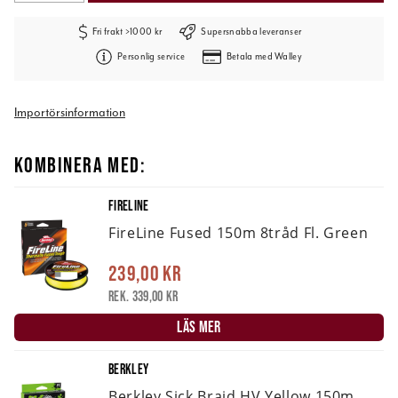
Fri frakt >1000 kr
Supersnabba leveranser
Personlig service
Betala med Walley
Importörsinformation
KOMBINERA MED:
FIRELINE
FireLine Fused 150m 8tråd Fl. Green
239,00 kr
Rek. 339,00 kr
LÄS MER
BERKLEY
Berkley Sick Braid HV Yellow 150m