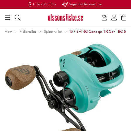
Fri frakt >1000 kr
Supersnabba leveranser
Hem
Fiskerullar
Spinnrullar
13 FISHING Concept TX GenII BC 6,8: