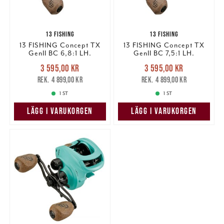
13 FISHING
13 FISHING
13 FISHING Concept TX
13 FISHING Concept TX
GenII BC 6,8:1 LH.
GenII BC 7,5:1 LH.
Nuvarande pris
:
Nuvarande pris
:
3 595,00 kr
3 595,00 kr
3 595,00 kr
Tidigare pris
:
3 595,00 kr
Tidigare pris
:
4 899,00 kr
4 899,00 kr
4 899,00 kr
4 899,00 kr
1 ST
1 ST
LÄGG I VARUKORGEN
LÄGG I VARUKORGEN