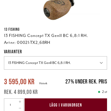
13 FISHING
13 FISHING Concept TX GenII BC 6,8:1 RH.
Art nr:
00021-TX2_68RH
VARIANTER
13 FISHING Concept TX GenII BC 6,8:1 RH.
Nuvarande pris
:
3 595,00 kr
Tidigare pris
:
4 899,00 kr
3 595,00 kr
27
%
under rek. pris
Historik
4 899,00 kr
2 st
LÄGG I VARUKORGEN