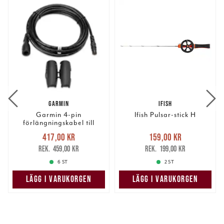
GARMIN
IFISH
Garmin 4-pin
Ifish Pulsar-stick H
förlängningskabel till
givare 3m/10fot
Nuvarande pris
:
Nuvarande pris
:
417,00 kr
159,00 kr
417,00 kr
Tidigare pris
:
159,00 kr
Tidigare pris
:
459,00 kr
199,00 kr
459,00 kr
199,00 kr
6 ST
2 ST
LÄGG I VARUKORGEN
LÄGG I VARUKORGEN