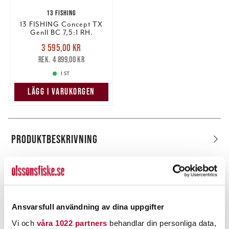
13 FISHING
13 FISHING Concept TX
GenII BC 7,5:1 RH.
Nuvarande pris
:
3 595,00 kr
3 595,00 kr
Tidigare pris
:
4 899,00 kr
4 899,00 kr
1 ST
LÄGG I VARUKORGEN
PRODUKTBESKRIVNING
POPULÄRT JUST NU
Ansvarsfull användning av dina uppgifter
Vi och
våra 1022 partners
behandlar din personliga data,