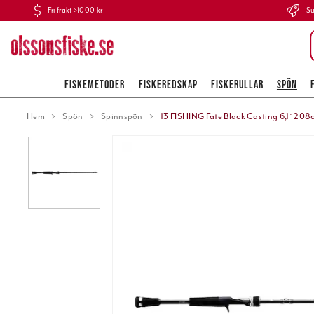
Fri frakt >1000 kr
Su
FISKEMETODER
FISKEREDSKAP
FISKERULLAR
SPÖN
Hem
Spön
Spinnspön
13 FISHING Fate Black Casting 6,1´ 20