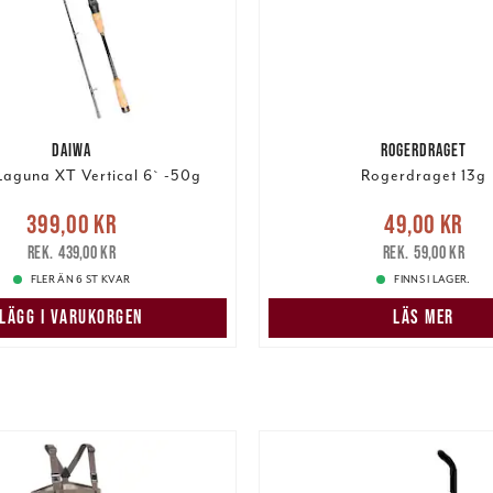
DAIWA
ROGERDRAGET
aguna XT Vertical 6` -50g
Rogerdraget 13g
Nuvarande pris
:
Nuvarande pris
:
49,00 k
399,00 kr
49,00 kr
r
Tidigare pris
:
439,00 kr
pris
:
59,00 kr
439,00 kr
59,00 kr
FLER ÄN 6 ST KVAR
FINNS I LAGER.
LÄGG I VARUKORGEN
LÄS MER