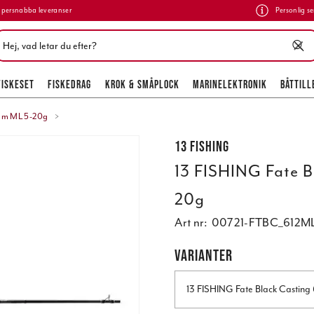
persnabba leveranser
Personlig se
FISKESET
FISKEDRAG
KROK & SMÅPLOCK
MARINELEKTRONIK
BÅTTILL
8cm ML 5-20g
13 FISHING
13 FISHING Fate B
20g
Art nr:
00721-FTBC_612M
VARIANTER
13 FISHING Fate Black Castin