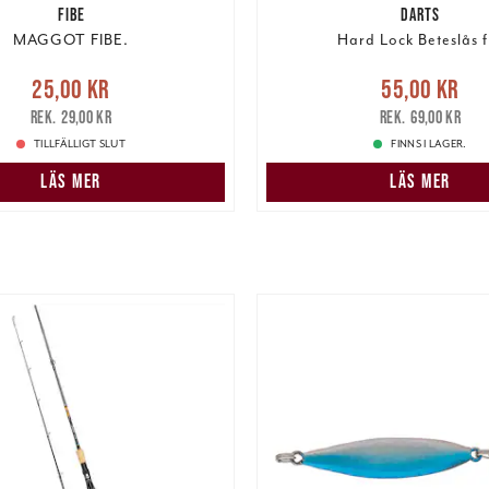
FIBE
DARTS
MAGGOT FIBE.
Hard Lock Beteslås f
e pris
:
25,00 kr
Tidigare
Nuvarande pris
:
55,00 k
25,00 kr
55,00 kr
pris
:
29,00 kr
pris
:
69,00 kr
29,00 kr
69,00 kr
TILLFÄLLIGT SLUT
FINNS I LAGER.
LÄS MER
LÄS MER