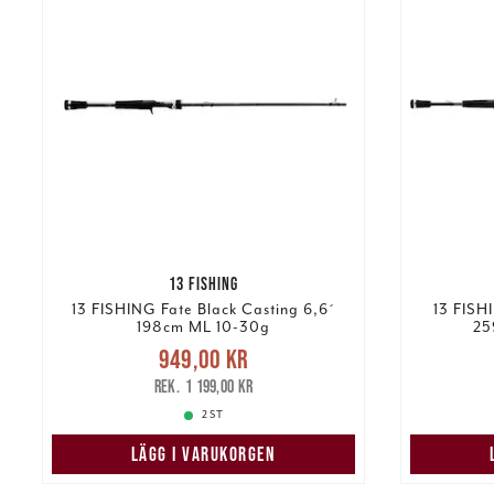
13 FISHING
13 FISHING Fate Black Casting 6,6´
13 FISH
198cm ML 10-30g
25
Nuvarande pris
:
949,00 kr
949,00 kr
Tidigare pris
:
1 24
1 199,00 kr
1 199,00 kr
2 ST
LÄGG I VARUKORGEN