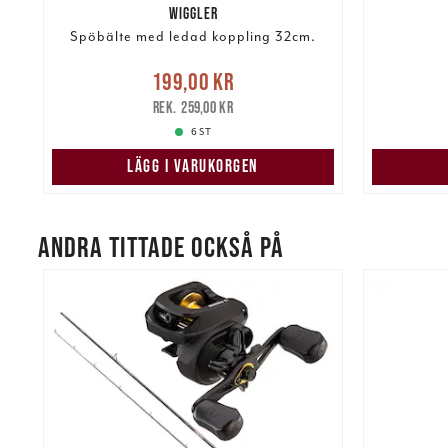
WIGGLER
Spöbälte med ledad koppling 32cm.
re
Nuvarande pris
:
Nuvarand
199,00 kr
199,00 kr
Tidigare pris
:
259,00 kr
259,00 kr
6 ST
LÄGG I VARUKORGEN
ANDRA TITTADE OCKSÅ PÅ