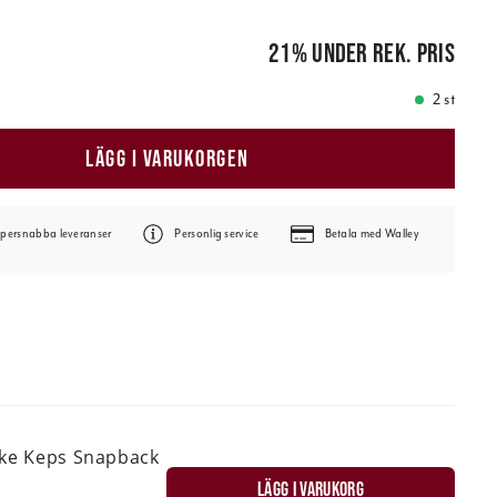
pris
:
1 199,00 kr
21
%
under rek. pris
2 st
LÄGG I VARUKORGEN
persnabba leveranser
Personlig service
Betala med Walley
ske Keps Snapback
LÄGG I VARUKORG