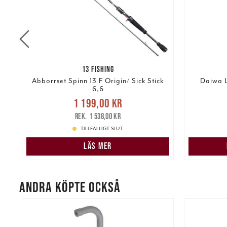
13 FISHING
Abborrset Spinn 13 F Origin/ Sick Stick
Daiwa L
6,6
Nuvarande pris
:
1 199,00 kr
1 199,00 kr
Tidigare pris
:
kr
399,00 k
1 538,00 kr
1 538,00 kr
TILLFÄLLIGT SLUT
LÄS MER
ANDRA KÖPTE OCKSÅ