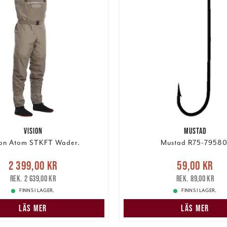
VISION
MUSTAD
ion Atom STKFT Wader.
Mustad R75-79580
Nuvarande pris
:
Nuvarande pris
:
59,00 k
2 399,00 kr
59,00 kr
9,00 kr
Tidigare pris
:
pris
:
89,00 kr
2 639,00 kr
89,00 kr
2 639,00 kr
FINNS I LAGER.
FINNS I LAGER.
LÄS MER
LÄS MER