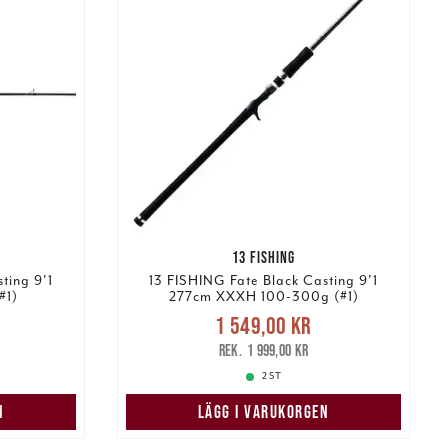
13 FISHING
ting 9'1
13 FISHING Fate Black Casting 9'1
#1)
277cm XXXH 100-300g (#1)
s
:
Nuvarande pris
:
1 549,00 kr
 pris
:
1 549,00 kr
Tidigare pris
:
1 999,00 kr
1 999,00 kr
2 ST
N
LÄGG I VARUKORGEN