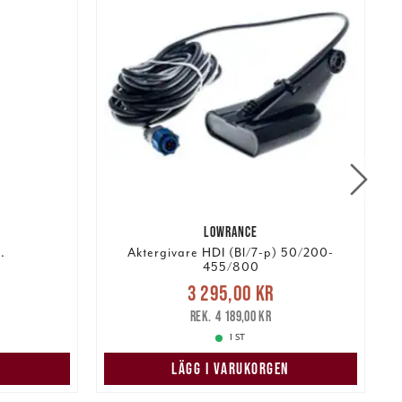
LOWRANCE
.
Aktergivare HDI (Bl/7-p) 50/200-
455/800
Nuvarande pris
:
r
Tidigare
3 295,00 kr
3 295,00 kr
Tidigare pris
:
4 189,00 kr
4 189,00 kr
1 ST
LÄGG I VARUKORGEN