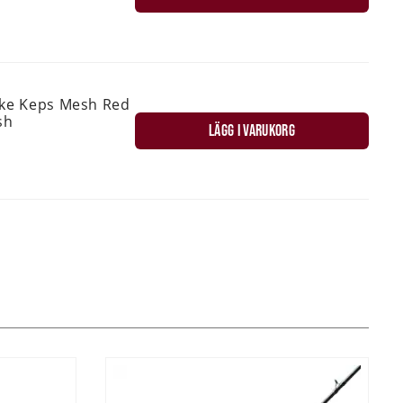
ske Keps Mesh Red
sh
LÄGG I VARUKORG