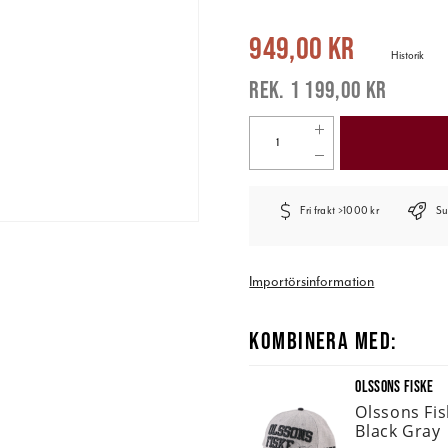
Nuvarande pris
:
949,00 kr
Tidigare 
949,00 kr
Historik
1 199,00 kr
Fri frakt >1000 kr
Su
Importörsinformation
KOMBINERA MED:
OLSSONS FISKE
Olssons Fi
Black Gray