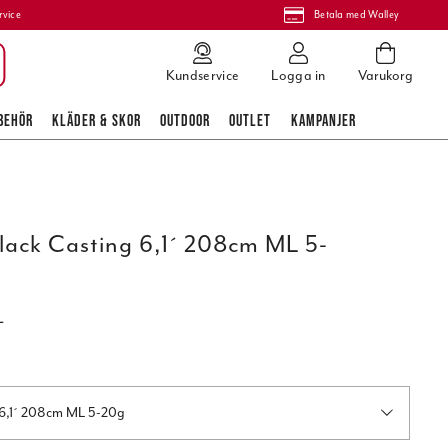
rvice
Betala med Walley
Kundservice
Logga in
Varukorg
BEHÖR
KLÄDER & SKOR
OUTDOOR
OUTLET
KAMPANJER
lack Casting 6,1´ 208cm ML 5-
L
g 6,1´ 208cm ML 5-20g