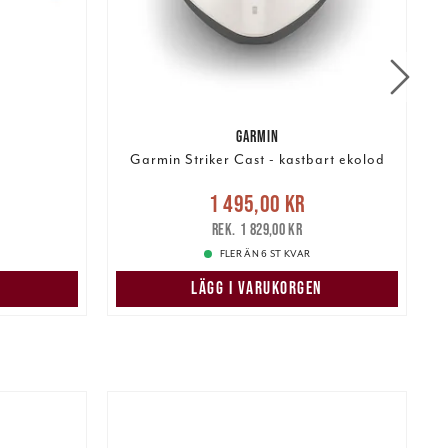
GARMIN
Garmin Striker Cast - kastbart ekolod
H
Nuvarande pris
:
r
Tidigare
1 495,00 kr
1 495,00 kr
Tidigare pris
:
1 829,00 kr
1 829,00 kr
FLER ÄN 6 ST KVAR
LÄGG I VARUKORGEN