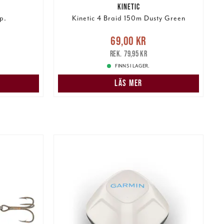
KINETIC
p.
Kinetic 4 Braid 150m Dusty Green
r
Tidigare
Nuvarande pris
:
69,00 kr
Tidigare
69,00 kr
pris
:
79,95 kr
79,95 kr
FINNS I LAGER.
LÄS MER