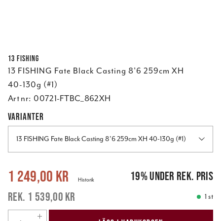
13 FISHING
13 FISHING Fate Black Casting 8'6 259cm XH
40-130g (#1)
Art nr:
00721-FTBC_862XH
VARIANTER
13 FISHING Fate Black Casting 8'6 259cm XH 40-130g (#1)
Nuvarande pris
:
1 249,00 kr
Tidigare pris
:
1 539,00 kr
1 249,00 kr
19
%
under rek. pris
Historik
1 539,00 kr
1 st