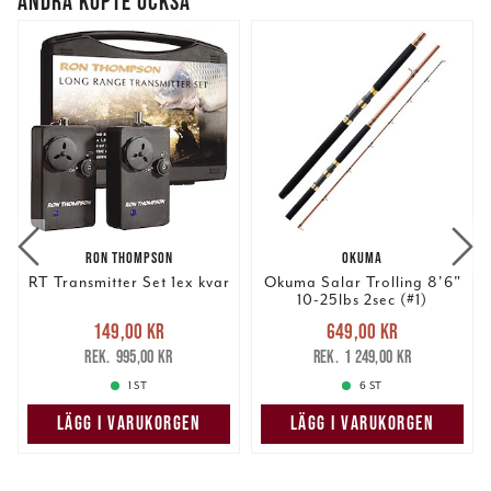
ANDRA KÖPTE OCKSÅ
RON THOMPSON
OKUMA
RT Transmitter Set 1ex kvar
Okuma Salar Trolling 8'6"
10-25lbs 2sec (#1)
Nuvarande pris
:
Nuvarande pris
:
149,00 kr
649,00 kr
149,00 kr
Tidigare pris
:
649,00 kr
Tidigare pris
:
995,00 kr
1 249,00 kr
995,00 kr
1 249,00 kr
1 ST
6 ST
LÄGG I VARUKORGEN
LÄGG I VARUKORGEN