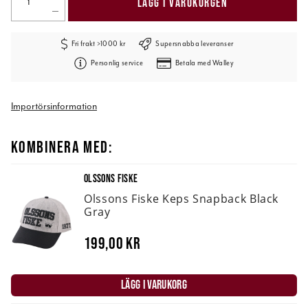
LÄGG I VARUKORGEN
Fri frakt >1000 kr
Supersnabba leveranser
Personlig service
Betala med Walley
Importörsinformation
KOMBINERA MED:
OLSSONS FISKE
Olssons Fiske Keps Snapback Black
Gray
199,00 kr
LÄGG I VARUKORG