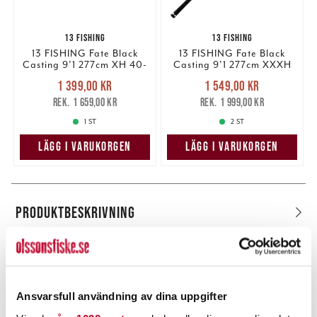
13 FISHING
13 FISHING
13 FISHING Fate Black
13 FISHING Fate Black
Casting 9'1 277cm XH 40-
Casting 9'1 277cm XXXH
130g (#1)
100-300g (#1)
Nuvarande pris
:
Nuvarande pris
:
1 399,00 kr
1 549,00 kr
1 399,00 kr
Tidigare pris
:
1 549,00 kr
Tidigare pris
:
1 659,00 kr
1 999,00 kr
1 659,00 kr
1 999,00 kr
1 ST
2 ST
LÄGG I VARUKORGEN
LÄGG I VARUKORGEN
PRODUKTBESKRIVNING
Ansvarsfull användning av dina uppgifter
POPULÄRT JUST NU