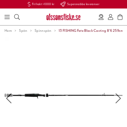
Fri frakt >1000 kr
Supersnabba leveranser
Hem
Spön
Spinnspön
13 FISHING Fate Black Casting 8'6 259cm X