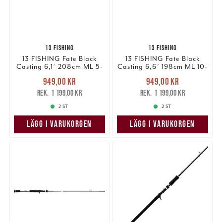
13 FISHING
13 FISHING
13 FISHING Fate Black
13 FISHING Fate Black
Casting 6,1´ 208cm ML 5-
Casting 6,6´ 198cm ML 10-
20g
30g
Nuvarande pris
:
Nuvarande pris
:
949,00 kr
949,00 kr
949,00 kr
Tidigare pris
:
949,00 kr
Tidigare pris
:
1 199,00 kr
1 199,00 kr
1 199,00 kr
1 199,00 kr
2 ST
2 ST
LÄGG I VARUKORGEN
LÄGG I VARUKORGEN