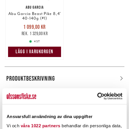
ABU GARCIA
Abu Garcia Beast Pike 8,4'
40-140g (#1)
Nuvarande pris
:
1 099,00 kr
1 099,00 kr
Tidigare pris
:
1 329,00 kr
1 329,00 kr
4 ST
LÄGG I VARUKORGEN
PRODUKTBESKRIVNING
POPULÄRT JUST NU
Ansvarsfull användning av dina uppgifter
Vi och
våra 1022 partners
behandlar din personliga data,