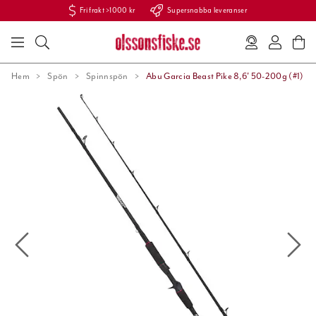
Fri frakt >1000 kr
Supersnabba leveranser
Hem
Spön
Spinnspön
Abu Garcia Beast Pike 8,6' 50-200g (#1)