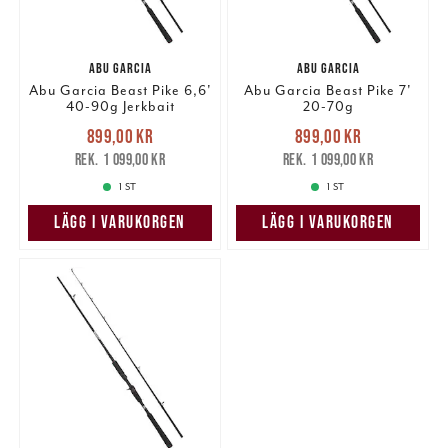
ABU GARCIA
ABU GARCIA
Abu Garcia Beast Pike 6,6'
Abu Garcia Beast Pike 7'
40-90g Jerkbait
20-70g
Nuvarande pris
:
Nuvarande pris
:
899,00 kr
899,00 kr
899,00 kr
Tidigare pris
:
899,00 kr
Tidigare pris
:
1 099,00 kr
1 099,00 kr
1 099,00 kr
1 099,00 kr
1 ST
1 ST
LÄGG I VARUKORGEN
LÄGG I VARUKORGEN