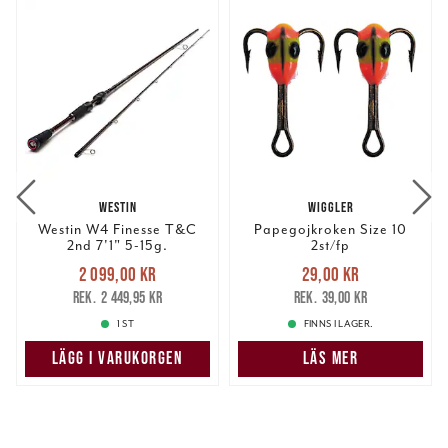
WESTIN
WIGGLER
Westin W4 Finesse T&C
Papegojkroken Size 10
2nd 7'1" 5-15g.
2st/fp
Nuvarande pris
:
Nuvarande pris
:
2 099,00 kr
29,00 kr
2 099,00 kr
Tidigare pris
:
29,00 kr
Tidigare pris
:
2 449,95 kr
39,00 kr
2 449,95 kr
39,00 kr
1 ST
FINNS I LAGER.
LÄGG I VARUKORGEN
LÄS MER