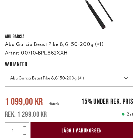
Abu Garcia
Abu Garcia Beast Pike 8,6' 50-200g (#1)
Art nr:
00710-BPI_862XXH
VARIANTER
Abu Garcia Beast Pike 8,6' 50-200g (#1)
Nuvarande pris
:
1 099,00 kr
Tidigare pris
:
1 299,00 kr
1 099,00 kr
15
%
under rek. pris
Historik
1 299,00 kr
2 st
LÄGG I VARUKORGEN