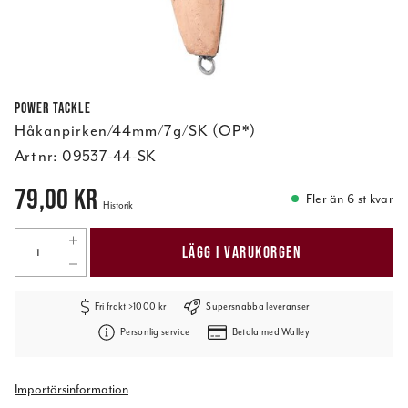
Power Tackle
Håkanpirken/44mm/7g/SK (OP*)
Art nr:
09537-44-SK
Pris
:
79,00 kr
79,00 kr
Fler än 6 st kvar
Historik
LÄGG I VARUKORGEN
Fri frakt >1000 kr
Supersnabba leveranser
Personlig service
Betala med Walley
Importörsinformation