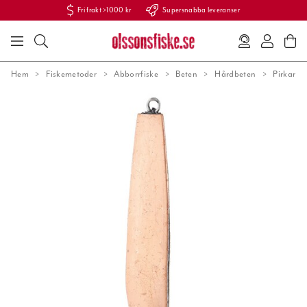
Fri frakt >1000 kr
Supersnabba leveranser
Hem
Fiskemetoder
Abborrfiske
Beten
Hårdbeten
Pirkar