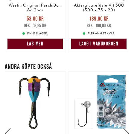
Westin Original Perch 9cm
Aktergivarefäste Vit 300
Dessa kan i sin tur kombinera informationen med annan
8g 2pcs
(300 x 75 x 20)
information som du har tillhandahållit eller som de har
Nuvarande pris
:
Nuvarande pris
:
53,00 kr
189,00 kr
53,00 kr
Tidigare pris
:
189,00 kr
Tidigare pris
:
samlat in när du har använt deras tjänster.
59,95 kr
199,00 kr
59,95 kr
199,00 kr
FINNS I LAGER.
FLER ÄN 6 ST KVAR
LÄS MER
LÄGG I VARUKORGEN
ANDRA KÖPTE OCKSÅ