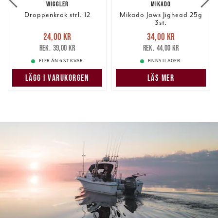
WIGGLER
MIKADO
Droppenkrok strl. 12
Mikado Jaws Jighead 25g
3st.
Nuvarande pris
:
Nuvarande pris
:
24,00 kr
34,00 kr
24,00 kr
Tidigare pris
:
34,00 kr
Tidigare pris
:
39,00 kr
44,00 kr
39,00 kr
44,00 kr
FLER ÄN 6 ST KVAR
FINNS I LAGER.
LÄGG I VARUKORGEN
LÄS MER