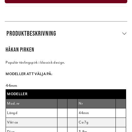
PRODUKTBESKRIVNING
HÅKAN PIRKEN
Populär tävlingspirk i klassisk design.
MODELLER ATT VÄLJA PÅ:
44mm
MODELLER
Mod. nr
Nr
Längd
44mm
Vikt ca
Ca 7g
Djup
3-8m