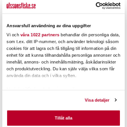
Trueglide Guppie
Anders Put and Take kit
Downsize 9cm 35gr
Nuvarande pris
:
199,00 kr
199,00 kr
Tidigare pris
:
Pris
:
45,00 kr
45,00 kr
249,00 kr
Ansvarsfull användning av dina uppgifter
249,00 kr
FINNS I LAGER.
FLER ÄN 6 ST KVAR
Vi och
våra 1022 partners
behandlar din personliga data,
som t.ex. ditt IP-nummer, och använder teknologi såsom
LÄS MER
LÄGG I VARUKORGEN
cookies för att lagra och få tillgång till information på din
enhet för att kunna tillhandahålla personliga annonser och
innehåll, annons- och innehållsmätning, åskådarinsikter
ANDRA TITTADE OCKSÅ PÅ
och produktutveckling. Du kan själv välja vilka som får
använda din data och i vilka syften.
Kundklubbpris!
Med din tillåtelse skulle vi även vilja:
Samla in information om din geografiska plats som
Visa detaljer
kan ha en noggrannhet på upp till flera meter
Identifiera din enhet genom att aktivt skanna den för
specifika kännetecken (fingeravtryck)
Tillåt alla
Ta reda på mer om hur dina personliga uppgifter