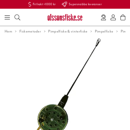
Fri frakt >1000 kr
Supersnabba leveranser
Hem
Fiskemetoder
Pimpelfiske & vinterfiske
Pimpelfiske
Pimp