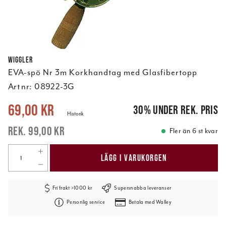
Wiggler
EVA-spö Nr 3m Korkhandtag med Glasfibertopp
Art nr:
08922-3G
Nuvarande pris
:
69,00 kr
Tidigare pris
:
99,00 kr
69,00 kr
30
%
under rek. pris
Historik
99,00 kr
Fler än 6 st kvar
LÄGG I VARUKORGEN
Fri frakt >1000 kr
Supersnabba leveranser
Personlig service
Betala med Walley