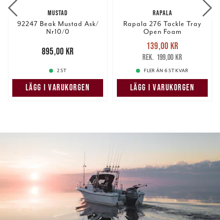
MUSTAD
RAPALA
92247 Beak Mustad Ask/
Rapala 276 Tackle Tray
Nr10/0
Open Foam
Nuvarande pris
:
139,00 kr
Pris
:
895,00 kr
895,00 kr
139,00 kr
Tidigare pris
:
199,00 kr
199,00 kr
2 ST
FLER ÄN 6 ST KVAR
LÄGG I VARUKORGEN
LÄGG I VARUKORGEN