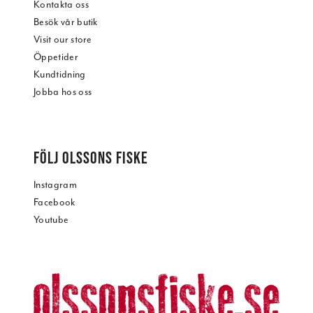
Kontakta oss
Besök vår butik
Visit our store
Öppetider
Kundtidning
Jobba hos oss
FÖLJ OLSSONS FISKE
Instagram
Facebook
Youtube