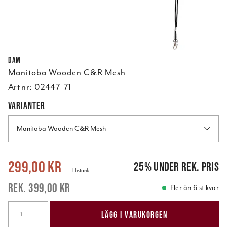
DAM
Manitoba Wooden C&R Mesh
Art nr:
02447_71
VARIANTER
Manitoba Wooden C&R Mesh
Nuvarande pris
:
299,00 kr
Tidigare pris
:
399,00 kr
299,00 kr
25
%
under rek. pris
Historik
399,00 kr
Fler än 6 st kvar
LÄGG I VARUKORGEN