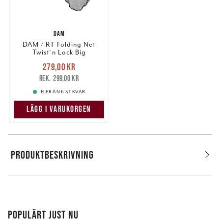
DAM
DAM / RT Folding Net
Twist`n Lock Big
Nuvarande pris
:
279,00 kr
279,00 kr
Tidigare pris
:
299,00 kr
299,00 kr
FLER ÄN 6 ST KVAR
LÄGG I VARUKORGEN
PRODUKTBESKRIVNING
POPULÄRT JUST NU