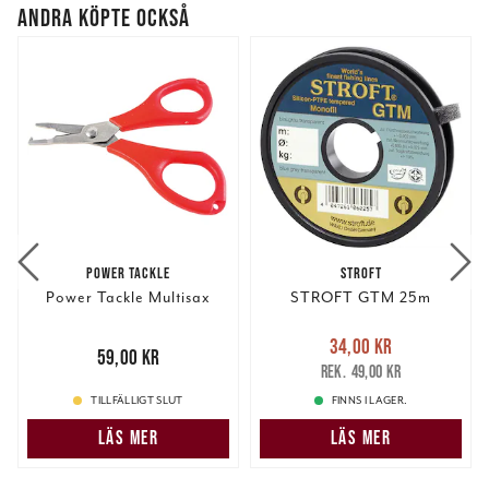
ANDRA KÖPTE OCKSÅ
POWER TACKLE
STROFT
Power Tackle Multisax
STROFT GTM 25m
Nuvarande pris
:
34,00 kr
Pris
:
59,00 kr
59,00 kr
34,00 kr
Tidigare pris
:
49,00 kr
49,00 kr
TILLFÄLLIGT SLUT
FINNS I LAGER.
LÄS MER
LÄS MER