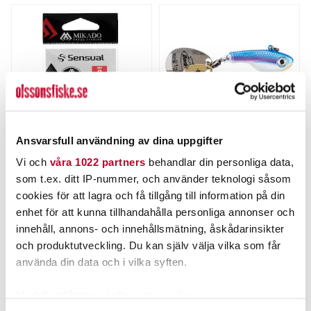
Ansvarsfull användning av dina uppgifter
MIKADO
BERKLEY
Vi och
våra 1022 partners
behandlar din personliga data,
Mikado Fastlockhake med
Berkley Power Bait Pulse
som t.ex. ditt IP-nummer, och använder teknologi såsom
lekande 10st.
Spintail 14g.
Nuvarande pris
:
Nuvarande pris
:
cookies för att lagra och få tillgång till information på din
19,00 kr
79,00 kr
19,00 kr
Tidigare pris
:
79,00 kr
Tidigare pris
:
enhet för att kunna tillhandahålla personliga annonser och
21,00 kr
99,00 kr
21,00 kr
99,00 kr
innehåll, annons- och innehållsmätning, åskådarinsikter
FINNS I LAGER.
FINNS I LAGER.
och produktutveckling. Du kan själv välja vilka som får
LÄS MER
LÄS MER
använda din data och i vilka syften.
Med din tillåtelse skulle vi även vilja: