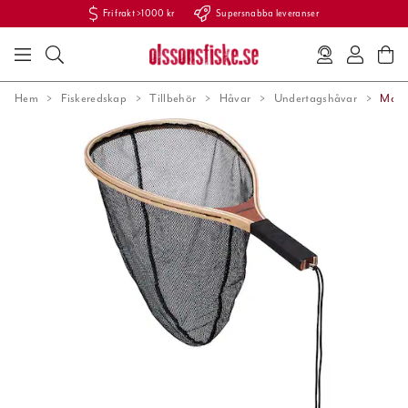
Fri frakt >1000 kr
Supersnabba leveranser
Hem
Fiskeredskap
Tillbehör
Håvar
Undertagshåvar
Mani