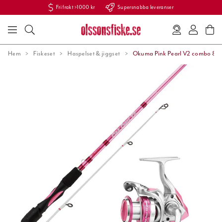
Fri frakt >1000 kr
Supersnabba leveranser
Hem
Fiskeset
Haspelset & jiggset
Okuma Pink Pearl V2 combo 8'2