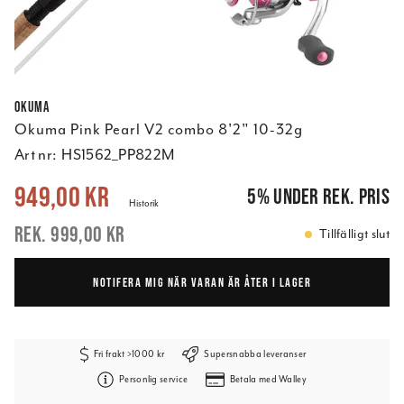
Okuma
Okuma Pink Pearl V2 combo 8'2" 10-32g
Art nr:
HS1562_PP822M
Nuvarande pris
:
949,00 kr
Tidigare pris
:
999,00 kr
949,00 kr
5
%
under rek. pris
Historik
999,00 kr
Tillfälligt slut
NOTIFERA MIG NÄR VARAN ÄR ÅTER I LAGER
Fri frakt >1000 kr
Supersnabba leveranser
Personlig service
Betala med Walley