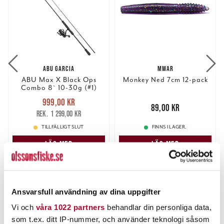
ABU GARCIA
MWAR
ABU Max X Black Ops
Monkey Ned 7cm 12-pack
Combo 8` 10-30g (#1)
Nuvarande pris
:
999,00 kr
999,00 kr
Tidigare pris
:
Pris
:
89,00 kr
89,00 kr
1 299,00 kr
1 299,00 kr
TILLFÄLLIGT SLUT
FINNS I LAGER.
LÄS MER
LÄS MER
ANDRA TITTADE OCKSÅ PÅ
Ansvarsfull användning av dina uppgifter
Vi och
våra 1022 partners
behandlar din personliga data,
som t.ex. ditt IP-nummer, och använder teknologi såsom