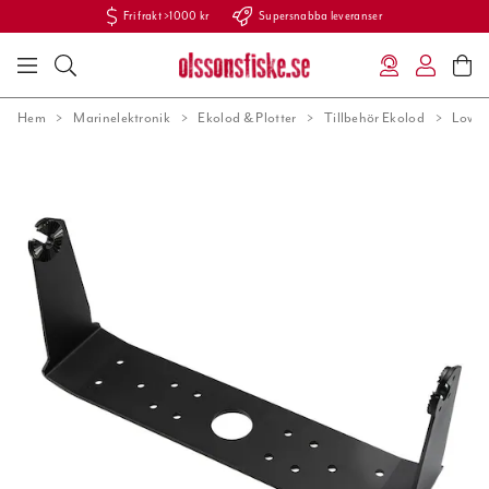
Fri frakt >1000 kr
Supersnabba leveranser
Hem
Marinelektronik
Ekolod & Plotter
Tillbehör Ekolod
Lowra