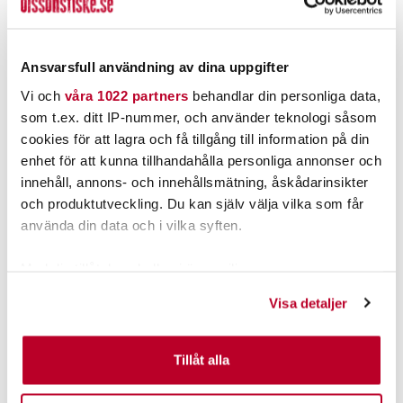
22kg
Nuvarande pris
:
Nuvarande pris
:
39,00 kr
105,00 kr
39,00 kr
Tidigare pris
:
105,00 kr
Tidigare pris
:
44,00 kr
135,00 kr
44,00 kr
135,00 kr
Ansvarsfull användning av dina uppgifter
TILLFÄLLIGT SLUT
FINNS I LAGER.
Vi och
våra 1022 partners
behandlar din personliga data,
LÄS MER
LÄS MER
som t.ex. ditt IP-nummer, och använder teknologi såsom
cookies för att lagra och få tillgång till information på din
enhet för att kunna tillhandahålla personliga annonser och
ANDRA TITTADE OCKSÅ PÅ
innehåll, annons- och innehållsmätning, åskådarinsikter
och produktutveckling. Du kan själv välja vilka som får
använda din data och i vilka syften.
Med din tillåtelse skulle vi även vilja:
Samla in information om din geografiska plats som
Visa detaljer
kan ha en noggrannhet på upp till flera meter
Identifiera din enhet genom att aktivt skanna den för
specifika kännetecken (fingeravtryck)
Tillåt alla
Ta reda på mer om hur dina personliga uppgifter
GARMIN
GARMIN