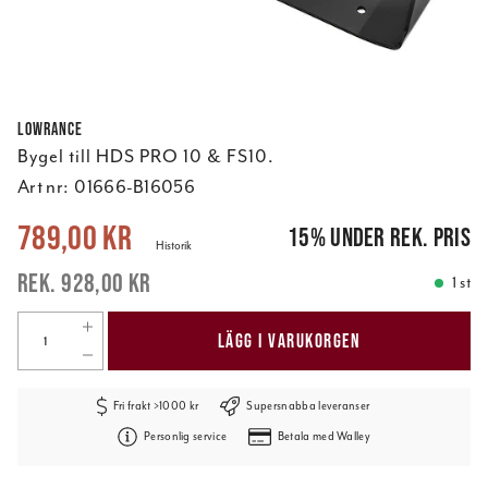
Lowrance
Bygel till HDS PRO 10 & FS10.
Art nr:
01666-B16056
Nuvarande pris
:
789,00 kr
Tidigare pris
:
928,00 kr
789,00 kr
15
%
under rek. pris
Historik
928,00 kr
1 st
LÄGG I VARUKORGEN
Fri frakt >1000 kr
Supersnabba leveranser
Personlig service
Betala med Walley