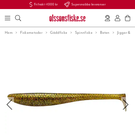
Fri frakt >1000 kr
Supersnabba leveranser
Hem
Fiskemetoder
Gäddfiske
Spinnfiske
Beten
Jiggar & 