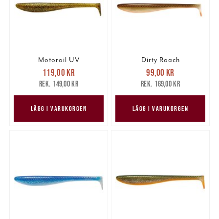
Motoroil UV
Dirty Roach
Nuvarande pris
:
Nuvarande pris
:
119,00 kr
99,00 kr
119,00 kr
Tidigare pris
:
99,00 kr
Tidigare pris
:
149,00 kr
169,00 kr
149,00 kr
169,00 kr
LÄGG I VARUKORGEN
LÄGG I VARUKORGEN