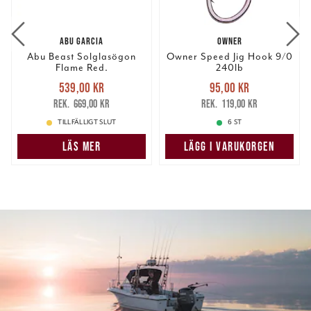
ABU GARCIA
OWNER
Abu Beast Solglasögon
Owner Speed Jig Hook 9/0
Flame Red.
240lb
Nuvarande pris
:
Nuvarande pris
:
539,00 kr
95,00 kr
539,00 kr
Tidigare pris
:
95,00 kr
Tidigare pris
:
669,00 kr
119,00 kr
669,00 kr
119,00 kr
TILLFÄLLIGT SLUT
6 ST
LÄS MER
LÄGG I VARUKORGEN