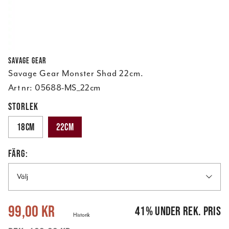
Savage Gear
Savage Gear Monster Shad 22cm.
Art nr:
05688-MS_22cm
STORLEK
18cm
22cm
FÄRG:
Välj
Nuvarande pris
:
99,00 kr
Tidigare pris
:
169,00 kr
99,00 kr
41
%
under rek. pris
Historik