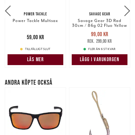
POWER TACKLE
SAVAGE GEAR
Power Tackle Multisax
Savage Gear 3D Rad
30cm / 86g 02 Fluo Yellow
Nuvarande pris
:
99,00 kr
Pris
:
59,00 kr
59,00 kr
99,00 kr
Tidigare pris
:
299,00 kr
299,00 kr
TILLFÄLLIGT SLUT
FLER ÄN 6 ST KVAR
LÄS MER
LÄGG I VARUKORGEN
ANDRA KÖPTE OCKSÅ