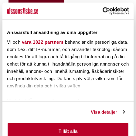
LÄGG I VARUKORGEN
Ansvarsfull användning av dina uppgifter
PRODUKTBESKRIVNING
Vi och
våra 1022 partners
behandlar din personliga data,
som t.ex. ditt IP-nummer, och använder teknologi såsom
cookies för att lagra och få tillgång till information på din
enhet för att kunna tillhandahålla personliga annonser och
innehåll, annons- och innehållsmätning, åskådarinsikter
POPULÄRT JUST NU
och produktutveckling. Du kan själv välja vilka som får
använda din data och i vilka syften.
Med din tillåtelse skulle vi även vilja:
Samla in information om din geografiska plats som
Visa detaljer
kan ha en noggrannhet på upp till flera meter
Identifiera din enhet genom att aktivt skanna den för
specifika kännetecken (fingeravtryck)
Tillåt alla