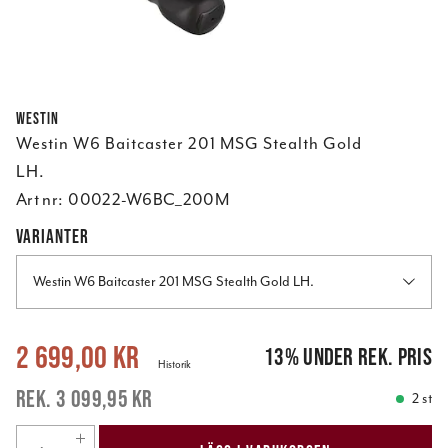
Westin
Westin W6 Baitcaster 201 MSG Stealth Gold
LH.
Art nr:
00022-W6BC_200M
VARIANTER
Westin W6 Baitcaster 201 MSG Stealth Gold LH.
Nuvarande pris
:
2 699,00 kr
Tidigare pris
:
3 099,95 kr
2 699,00 kr
13
%
under rek. pris
Historik
3 099,95 kr
2 st