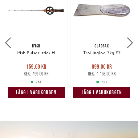
IFISH
GLADSAX
Ifish Pulsar-stick H
Trollinglod 7kg #7
Nuvarande pris
:
Nuvarande pris
:
159,00 kr
899,00 kr
159,00 kr
Tidigare pris
:
899,00 kr
Tidigare pris
:
199,00 kr
1 153,00 kr
199,00 kr
1 153,00 kr
2 ST
7 ST
LÄGG I VARUKORGEN
LÄGG I VARUKORGEN