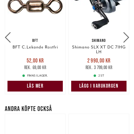
BFT
SHIMANO
BFT C.Lekande Rostfri
Shimano SLX XT DC 71HG
LH
Nuvarande pris
:
Nuvarande pris
:
52,00 kr
2 990,00 kr
52,00 kr
Tidigare pris
:
2 990,00 kr
Tidigare pris
:
69,00 kr
3 799,00 kr
69,00 kr
3 799,00 kr
FINNS I LAGER.
2 ST
LÄS MER
LÄGG I VARUKORGEN
ANDRA KÖPTE OCKSÅ