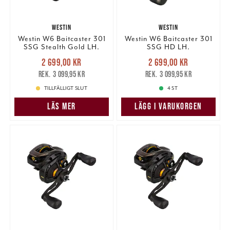
WESTIN
WESTIN
Westin W6 Baitcaster 301
Westin W6 Baitcaster 301
SSG Stealth Gold LH.
SSG HD LH.
Nuvarande pris
:
Nuvarande pris
:
2 699,00 kr
2 699,00 kr
2 699,00 kr
Tidigare pris
:
2 699,00 kr
Tidigare pris
:
3 099,95 kr
3 099,95 kr
3 099,95 kr
3 099,95 kr
TILLFÄLLIGT SLUT
4 ST
LÄS MER
LÄGG I VARUKORGEN