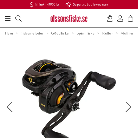
Fri frakt >1000 kr
Supersnabba leveranser
Hem
Fiskemetoder
Gäddfiske
Spinnfiske
Rullar
Multirulla