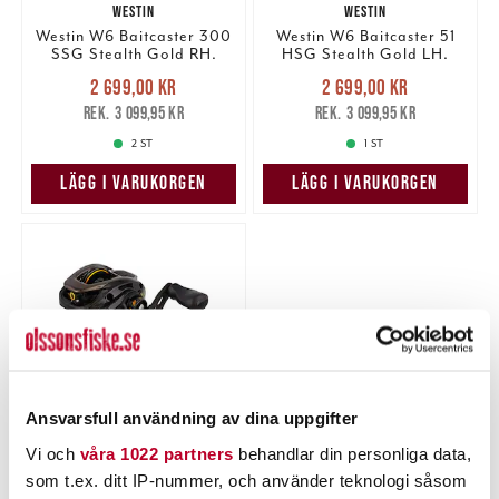
WESTIN
WESTIN
Westin W6 Baitcaster 300
Westin W6 Baitcaster 51
SSG Stealth Gold RH.
HSG Stealth Gold LH.
Nuvarande pris
:
Nuvarande pris
:
2 699,00 kr
2 699,00 kr
2 699,00 kr
Tidigare pris
:
2 699,00 kr
Tidigare pris
:
3 099,95 kr
3 099,95 kr
3 099,95 kr
3 099,95 kr
2 ST
1 ST
LÄGG I VARUKORGEN
LÄGG I VARUKORGEN
Ansvarsfull användning av dina uppgifter
Vi och
våra 1022 partners
behandlar din personliga data,
WESTIN
som t.ex. ditt IP-nummer, och använder teknologi såsom
Westin W6 Baitcaster 50