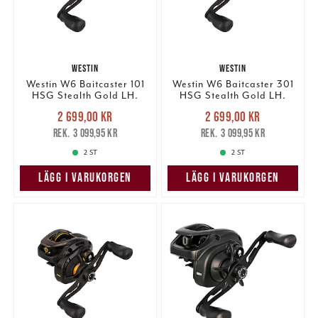
WESTIN
WESTIN
Westin W6 Baitcaster 101
Westin W6 Baitcaster 301
HSG Stealth Gold LH.
HSG Stealth Gold LH.
Nuvarande pris
:
Nuvarande pris
:
2 699,00 kr
2 699,00 kr
2 699,00 kr
Tidigare pris
:
2 699,00 kr
Tidigare pris
:
3 099,95 kr
3 099,95 kr
3 099,95 kr
3 099,95 kr
2 ST
2 ST
LÄGG I VARUKORGEN
LÄGG I VARUKORGEN