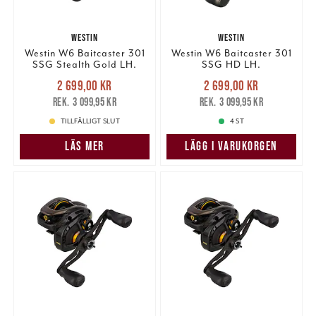
WESTIN
WESTIN
Westin W6 Baitcaster 301
Westin W6 Baitcaster 301
SSG Stealth Gold LH.
SSG HD LH.
Nuvarande pris
:
Nuvarande pris
:
2 699,00 kr
2 699,00 kr
2 699,00 kr
Tidigare pris
:
2 699,00 kr
Tidigare pris
:
3 099,95 kr
3 099,95 kr
3 099,95 kr
3 099,95 kr
TILLFÄLLIGT SLUT
4 ST
LÄS MER
LÄGG I VARUKORGEN