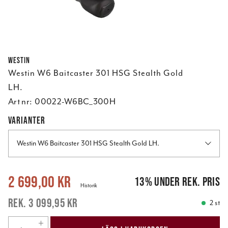
Westin
Westin W6 Baitcaster 301 HSG Stealth Gold
LH.
Art nr:
00022-W6BC_300H
VARIANTER
Westin W6 Baitcaster 301 HSG Stealth Gold LH.
Nuvarande pris
:
2 699,00 kr
Tidigare pris
:
3 099,95 kr
2 699,00 kr
13
%
under rek. pris
Historik
3 099,95 kr
2 st