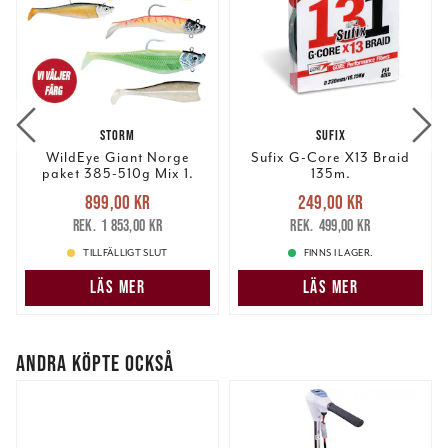
STORM
SUFIX
WildEye Giant Norge
Sufix G-Core X13 Braid
paket 385-510g Mix 1.
135m.
Nuvarande pris
:
Nuvarande pris
:
899,00 kr
249,00 kr
899,00 kr
Tidigare pris
:
249,00 kr
Tidigare pris
:
1 853,00 kr
499,00 kr
1 853,00 kr
499,00 kr
TILLFÄLLIGT SLUT
FINNS I LAGER.
LÄS MER
LÄS MER
ANDRA KÖPTE OCKSÅ