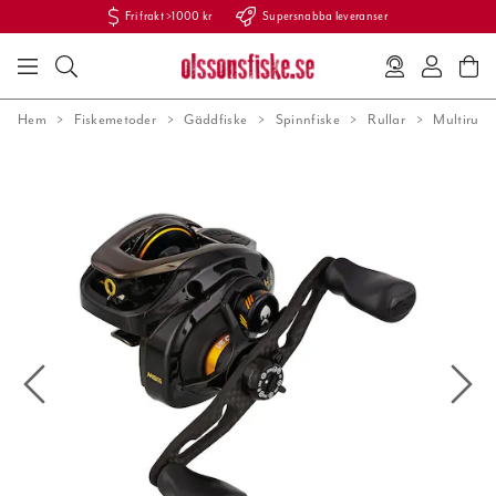
Fri frakt >1000 kr
Supersnabba leveranser
Hem
Fiskemetoder
Gäddfiske
Spinnfiske
Rullar
Multirulla