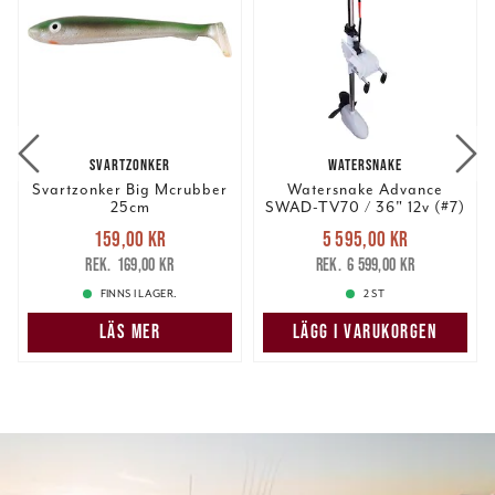
SVARTZONKER
WATERSNAKE
Svartzonker Big Mcrubber
Watersnake Advance
25cm
SWAD-TV70 / 36" 12v (#7)
Nuvarande pris
:
Nuvarande pris
:
159,00 kr
5 595,00 kr
159,00 kr
Tidigare pris
:
5 595,00 kr
Tidigare pris
:
169,00 kr
6 599,00 kr
169,00 kr
6 599,00 kr
FINNS I LAGER.
2 ST
LÄS MER
LÄGG I VARUKORGEN