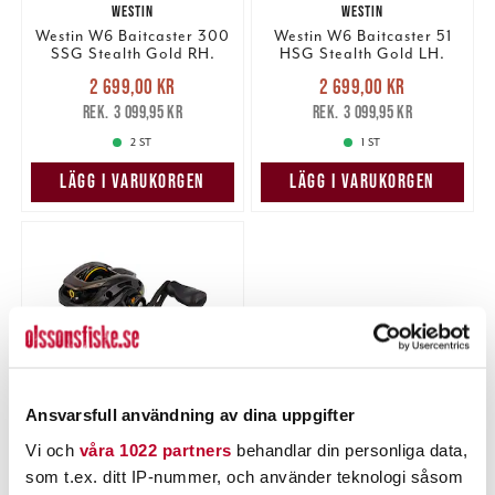
WESTIN
WESTIN
Westin W6 Baitcaster 300
Westin W6 Baitcaster 51
SSG Stealth Gold RH.
HSG Stealth Gold LH.
Nuvarande pris
:
Nuvarande pris
:
2 699,00 kr
2 699,00 kr
2 699,00 kr
Tidigare pris
:
2 699,00 kr
Tidigare pris
:
3 099,95 kr
3 099,95 kr
3 099,95 kr
3 099,95 kr
2 ST
1 ST
LÄGG I VARUKORGEN
LÄGG I VARUKORGEN
Ansvarsfull användning av dina uppgifter
Vi och
våra 1022 partners
behandlar din personliga data,
WESTIN
som t.ex. ditt IP-nummer, och använder teknologi såsom
Westin W6 Baitcaster 50