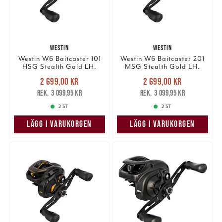
WESTIN
WESTIN
Westin W6 Baitcaster 101
Westin W6 Baitcaster 201
HSG Stealth Gold LH.
MSG Stealth Gold LH.
Nuvarande pris
:
Nuvarande pris
:
2 699,00 kr
2 699,00 kr
2 699,00 kr
Tidigare pris
:
2 699,00 kr
Tidigare pris
:
3 099,95 kr
3 099,95 kr
3 099,95 kr
3 099,95 kr
2 ST
2 ST
LÄGG I VARUKORGEN
LÄGG I VARUKORGEN