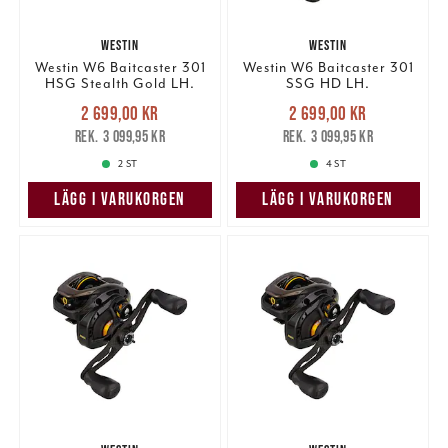
WESTIN
WESTIN
Westin W6 Baitcaster 301
Westin W6 Baitcaster 301
HSG Stealth Gold LH.
SSG HD LH.
Nuvarande pris
:
Nuvarande pris
:
2 699,00 kr
2 699,00 kr
2 699,00 kr
Tidigare pris
:
2 699,00 kr
Tidigare pris
:
3 099,95 kr
3 099,95 kr
3 099,95 kr
3 099,95 kr
2 ST
4 ST
LÄGG I VARUKORGEN
LÄGG I VARUKORGEN