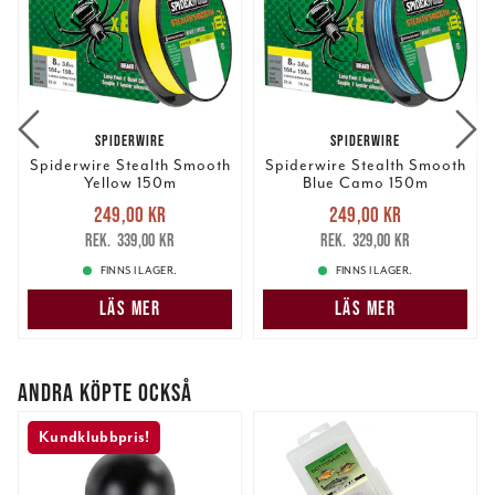
SPIDERWIRE
SPIDERWIRE
Spiderwire Stealth Smooth
Spiderwire Stealth Smooth
Yellow 150m
Blue Camo 150m
Nuvarande pris
:
Nuvarande pris
:
249,00 kr
249,00 kr
249,00 kr
Tidigare pris
:
249,00 kr
Tidigare pris
:
339,00 kr
329,00 kr
339,00 kr
329,00 kr
FINNS I LAGER.
FINNS I LAGER.
LÄS MER
LÄS MER
ANDRA KÖPTE OCKSÅ
Kundklubbpris!