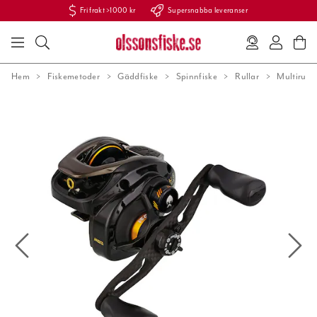
Fri frakt >1000 kr
Supersnabba leveranser
Hem
Fiskemetoder
Gäddfiske
Spinnfiske
Rullar
Multirulla