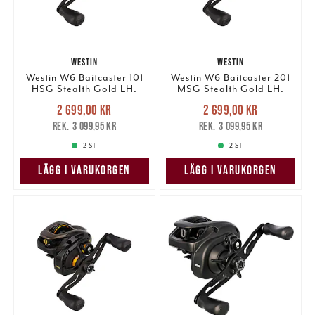
WESTIN
WESTIN
Westin W6 Baitcaster 101
Westin W6 Baitcaster 201
HSG Stealth Gold LH.
MSG Stealth Gold LH.
Nuvarande pris
:
Nuvarande pris
:
2 699,00 kr
2 699,00 kr
2 699,00 kr
Tidigare pris
:
2 699,00 kr
Tidigare pris
:
3 099,95 kr
3 099,95 kr
3 099,95 kr
3 099,95 kr
2 ST
2 ST
LÄGG I VARUKORGEN
LÄGG I VARUKORGEN