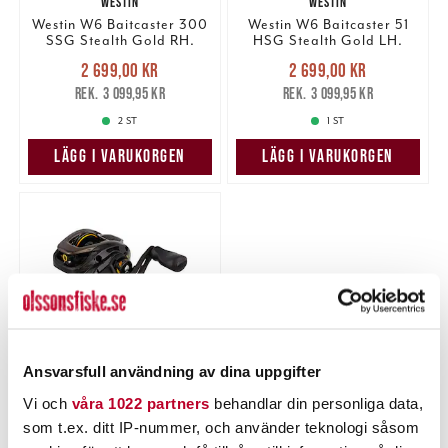
WESTIN
WESTIN
Westin W6 Baitcaster 300
Westin W6 Baitcaster 51
SSG Stealth Gold RH.
HSG Stealth Gold LH.
Nuvarande pris
:
Nuvarande pris
:
2 699,00 kr
2 699,00 kr
2 699,00 kr
Tidigare pris
:
2 699,00 kr
Tidigare pris
:
3 099,95 kr
3 099,95 kr
3 099,95 kr
3 099,95 kr
2 ST
1 ST
LÄGG I VARUKORGEN
LÄGG I VARUKORGEN
Ansvarsfull användning av dina uppgifter
Vi och
våra 1022 partners
behandlar din personliga data,
WESTIN
som t.ex. ditt IP-nummer, och använder teknologi såsom
Westin W6 Baitcaster 50
HSG Stealth Gold RH.