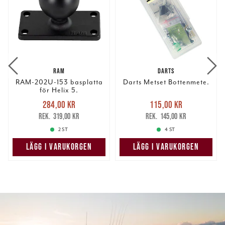
RAM
DARTS
RAM-202U-153 basplatta
Darts Metset Bottenmete.
för Helix 5.
Nuvarande pris
:
Nuvarande pris
:
284,00 kr
115,00 kr
284,00 kr
Tidigare pris
:
115,00 kr
Tidigare pris
:
319,00 kr
145,00 kr
319,00 kr
145,00 kr
2 ST
4 ST
LÄGG I VARUKORGEN
LÄGG I VARUKORGEN