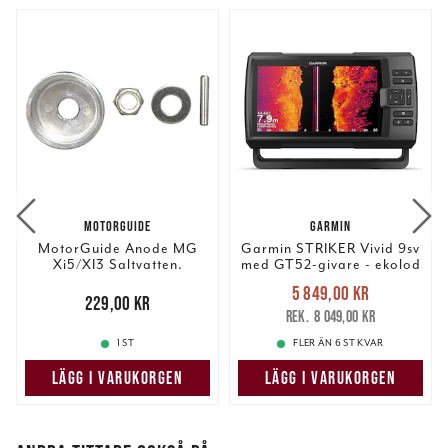
MOTORGUIDE
GARMIN
MotorGuide Anode MG
Garmin STRIKER Vivid 9sv
Xi5/XI3 Saltvatten.
med GT52-givare - ekolod
Nuvarande pris
:
5 849,00 kr
Pris
:
229,00 kr
229,00 kr
5 849,00 kr
Tidigare pris
:
8 049,00 kr
8 049,00 kr
1 ST
FLER ÄN 6 ST KVAR
LÄGG I VARUKORGEN
LÄGG I VARUKORGEN