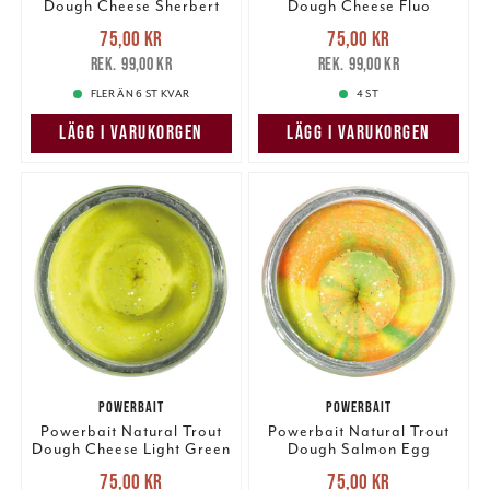
Dough Cheese Sherbert
Dough Cheese Fluo
Glitter
Orange Glitter
Nuvarande pris
:
Nuvarande pris
:
75,00 kr
75,00 kr
75,00 kr
Tidigare pris
:
75,00 kr
Tidigare pris
:
99,00 kr
99,00 kr
99,00 kr
99,00 kr
FLER ÄN 6 ST KVAR
4 ST
LÄGG I VARUKORGEN
LÄGG I VARUKORGEN
POWERBAIT
POWERBAIT
Powerbait Natural Trout
Powerbait Natural Trout
Dough Cheese Light Green
Dough Salmon Egg
Glitter
Rainbow Glitter
Nuvarande pris
:
Nuvarande pris
:
75,00 kr
75,00 kr