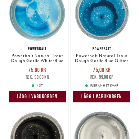
POWERBAIT
POWERBAIT
Powerbait Natural Trout
Powerbait Natural Trout
Dough Garlic White/Blue
Dough Garlic Blue Glitter
Glitter
Nuvarande pris
:
Nuvarande pris
:
75,00 kr
75,00 kr
75,00 kr
Tidigare pris
:
75,00 kr
Tidigare pris
:
99,00 kr
99,00 kr
99,00 kr
99,00 kr
4 ST
FLER ÄN 6 ST KVAR
LÄGG I VARUKORGEN
LÄGG I VARUKORGEN