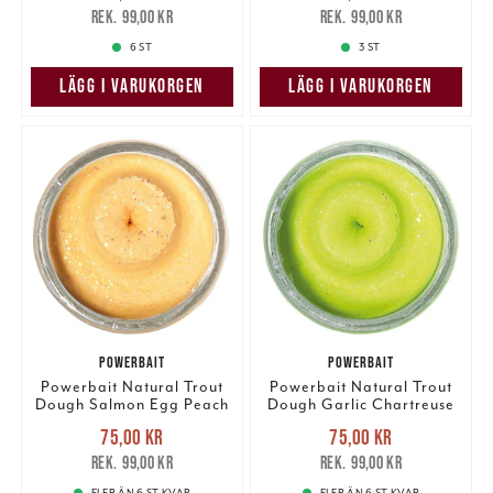
75,00 kr
Tidigare pris
:
75,00 kr
Tidigare pris
:
99,00 kr
99,00 kr
99,00 kr
99,00 kr
6 ST
3 ST
LÄGG I VARUKORGEN
LÄGG I VARUKORGEN
POWERBAIT
POWERBAIT
Powerbait Natural Trout
Powerbait Natural Trout
Dough Salmon Egg Peach
Dough Garlic Chartreuse
Glitter
Glitter
Nuvarande pris
:
Nuvarande pris
:
75,00 kr
75,00 kr
75,00 kr
Tidigare pris
:
75,00 kr
Tidigare pris
:
99,00 kr
99,00 kr
99,00 kr
99,00 kr
FLER ÄN 6 ST KVAR
FLER ÄN 6 ST KVAR