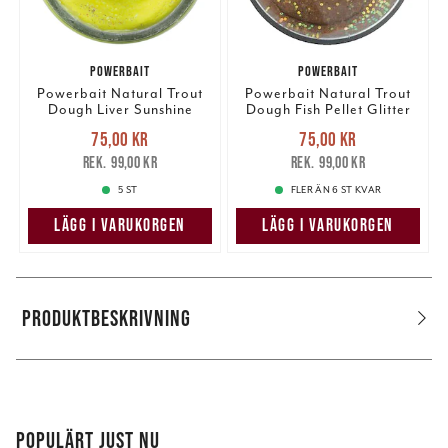
POWERBAIT
POWERBAIT
Powerbait Natural Trout
Powerbait Natural Trout
Dough Liver Sunshine
Dough Fish Pellet Glitter
Yellow Glitter
Nuvarande pris
:
Nuvarande pris
:
75,00 kr
75,00 kr
75,00 kr
Tidigare pris
:
75,00 kr
Tidigare pris
:
99,00 kr
99,00 kr
99,00 kr
99,00 kr
5 ST
FLER ÄN 6 ST KVAR
LÄGG I VARUKORGEN
LÄGG I VARUKORGEN
PRODUKTBESKRIVNING
POPULÄRT JUST NU