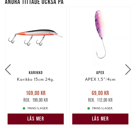
ANDRA TITTADE OCKSÅ PÅ
KARIKKO
APEX
Karikko 15cm 24g.
APEX 1,5"/4cm
Nuvarande pris
:
Nuvarande pris
:
169,00 kr
69,00 kr
169,00 kr
Tidigare pris
:
69,00 kr
Tidigare pris
:
199,00 kr
112,00 kr
199,00 kr
112,00 kr
FINNS I LAGER.
FINNS I LAGER.
LÄS MER
LÄS MER