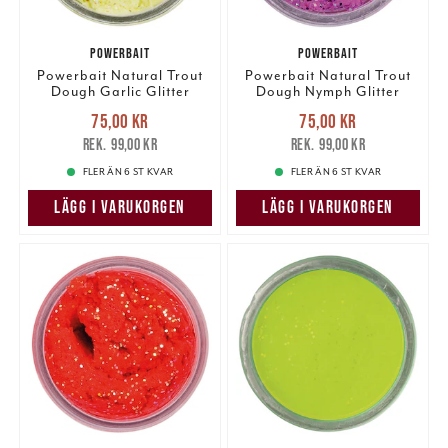
POWERBAIT
POWERBAIT
Powerbait Natural Trout
Powerbait Natural Trout
Dough Garlic Glitter
Dough Nymph Glitter
Nuvarande pris
:
Nuvarande pris
:
75,00 kr
75,00 kr
75,00 kr
Tidigare pris
:
75,00 kr
Tidigare pris
:
99,00 kr
99,00 kr
99,00 kr
99,00 kr
FLER ÄN 6 ST KVAR
FLER ÄN 6 ST KVAR
LÄGG I VARUKORGEN
LÄGG I VARUKORGEN