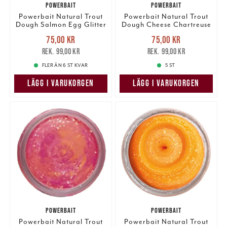
POWERBAIT
POWERBAIT
Powerbait Natural Trout
Powerbait Natural Trout
Dough Salmon Egg Glitter
Dough Cheese Chartreuse
Glitter
Nuvarande pris
:
Nuvarande pris
:
75,00 kr
75,00 kr
75,00 kr
Tidigare pris
:
75,00 kr
Tidigare pris
:
99,00 kr
99,00 kr
99,00 kr
99,00 kr
FLER ÄN 6 ST KVAR
5 ST
LÄGG I VARUKORGEN
LÄGG I VARUKORGEN
POWERBAIT
POWERBAIT
Powerbait Natural Trout
Powerbait Natural Trout