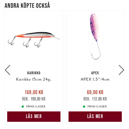
ANDRA KÖPTE OCKSÅ
KARIKKO
APEX
Karikko 15cm 24g.
APEX 1,5"/4cm
Nuvarande pris
:
Nuvarande pris
:
169,00 kr
69,00 kr
169,00 kr
Tidigare pris
:
69,00 kr
Tidigare pris
:
199,00 kr
112,00 kr
199,00 kr
112,00 kr
FINNS I LAGER.
FINNS I LAGER.
LÄS MER
LÄS MER