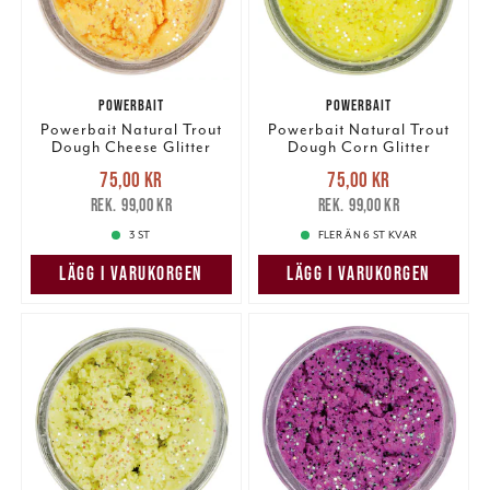
POWERBAIT
POWERBAIT
Powerbait Natural Trout
Powerbait Natural Trout
Dough Cheese Glitter
Dough Corn Glitter
Nuvarande pris
:
Nuvarande pris
:
75,00 kr
75,00 kr
75,00 kr
Tidigare pris
:
75,00 kr
Tidigare pris
:
99,00 kr
99,00 kr
99,00 kr
99,00 kr
3 ST
FLER ÄN 6 ST KVAR
LÄGG I VARUKORGEN
LÄGG I VARUKORGEN