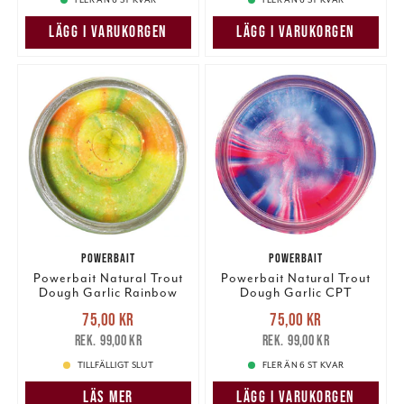
LÄGG I VARUKORGEN
LÄGG I VARUKORGEN
POWERBAIT
POWERBAIT
Powerbait Natural Trout
Powerbait Natural Trout
Dough Garlic Rainbow
Dough Garlic CPT
Glitter
America Glitter
Nuvarande pris
:
Nuvarande pris
:
75,00 kr
75,00 kr
75,00 kr
Tidigare pris
:
75,00 kr
Tidigare pris
:
99,00 kr
99,00 kr
99,00 kr
99,00 kr
TILLFÄLLIGT SLUT
FLER ÄN 6 ST KVAR
LÄS MER
LÄGG I VARUKORGEN