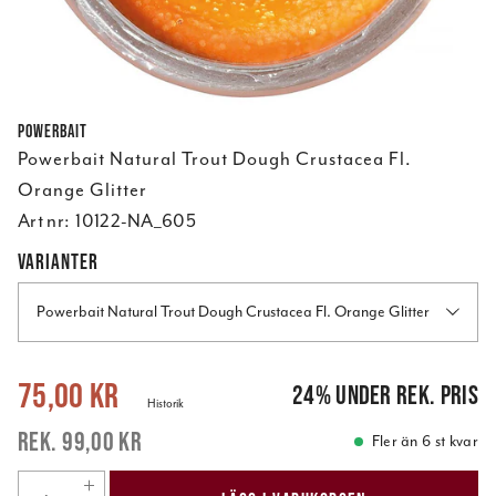
Powerbait
Powerbait Natural Trout Dough Crustacea Fl.
Orange Glitter
Art nr:
10122-NA_605
VARIANTER
Powerbait Natural Trout Dough Crustacea Fl. Orange Glitter
Nuvarande pris
:
75,00 kr
Tidigare pris
:
99,00 kr
75,00 kr
24
%
under rek. pris
Historik
99,00 kr
Fler än 6 st kvar