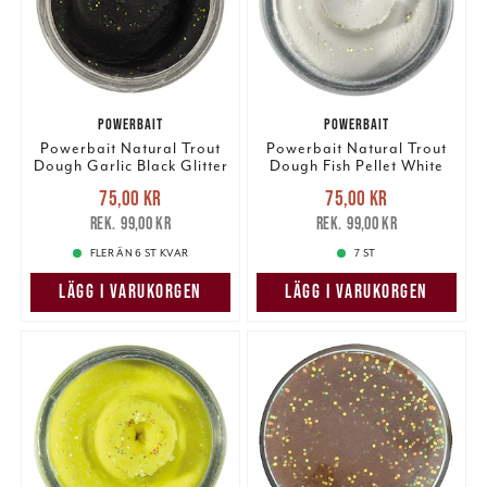
POWERBAIT
POWERBAIT
Powerbait Natural Trout
Powerbait Natural Trout
Dough Garlic Black Glitter
Dough Fish Pellet White
Glitter
Nuvarande pris
:
Nuvarande pris
:
75,00 kr
75,00 kr
75,00 kr
Tidigare pris
:
75,00 kr
Tidigare pris
:
99,00 kr
99,00 kr
99,00 kr
99,00 kr
FLER ÄN 6 ST KVAR
7 ST
LÄGG I VARUKORGEN
LÄGG I VARUKORGEN