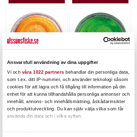
Ansvarsfull användning av dina uppgifter
Vi och
våra 1022 partners
behandlar din personliga data,
POWERBAIT
POWERBAIT
som t.ex. ditt IP-nummer, och använder teknologi såsom
Powerbait Natural Trout
Powerbait Natural Trout
Dough Garlic Fluo Orange
Dough Garlic Spring
cookies för att lagra och få tillgång till information på din
Glitter
Green Glitter
Nuvarande pris
:
Nuvarande pris
:
enhet för att kunna tillhandahålla personliga annonser och
75,00 kr
75,00 kr
75,00 kr
Tidigare pris
:
75,00 kr
Tidigare pris
:
innehåll, annons- och innehållsmätning, åskådarinsikter
99,00 kr
99,00 kr
99,00 kr
99,00 kr
och produktutveckling. Du kan själv välja vilka som får
FLER ÄN 6 ST KVAR
5 ST
använda din data och i vilka syften.
LÄGG I VARUKORGEN
LÄGG I VARUKORGEN
Med din tillåtelse skulle vi även vilja: