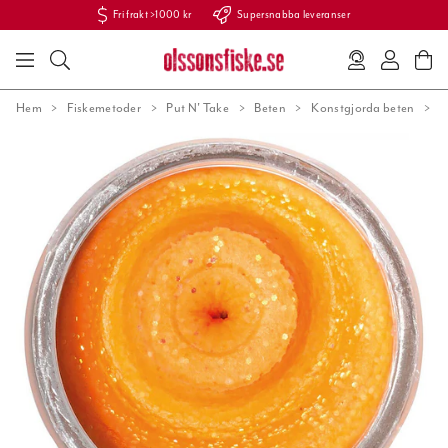
Fri frakt >1000 kr
Supersnabba leveranser
Hem
Fiskemetoder
Put N' Take
Beten
Konstgjorda beten
P