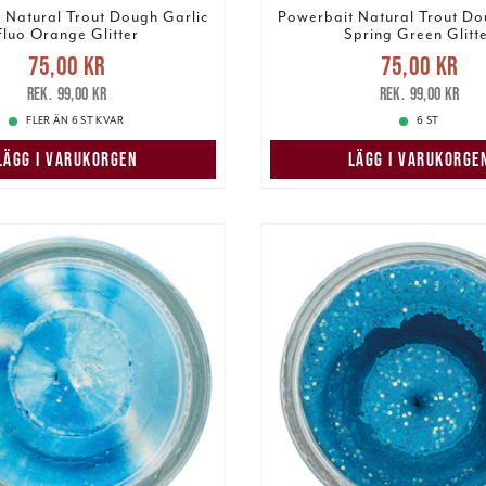
 Natural Trout Dough Garlic
Powerbait Natural Trout Do
Fluo Orange Glitter
Spring Green Glitt
Nuvarande pris
:
Nuvarande pri
75,00 kr
75,00 kr
r
Tidigare pris
:
99,00 kr
75,00 kr
Tidigare pris
:
99,00 kr
99,00 kr
FLER ÄN 6 ST KVAR
6 ST
LÄGG I VARUKORGEN
LÄGG I VARUKORGE