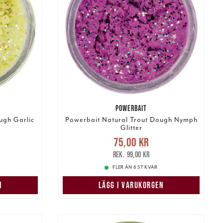
POWERBAIT
ugh Garlic
Powerbait Natural Trout Dough Nymph
Glitter
s
:
Nuvarande pris
:
75,00 kr
99,00 kr
75,00 kr
Tidigare pris
:
99,00 kr
99,00 kr
FLER ÄN 6 ST KVAR
N
LÄGG I VARUKORGEN