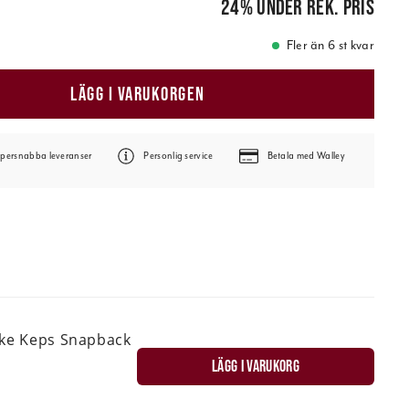
24
%
under rek. pris
Fler än 6 st kvar
LÄGG I VARUKORGEN
persnabba leveranser
Personlig service
Betala med Walley
ske Keps Snapback
LÄGG I VARUKORG