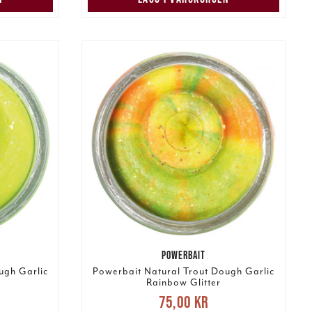
POWERBAIT
ugh Garlic
Powerbait Natural Trout Dough Garlic
Rainbow Glitter
s
:
Nuvarande pris
:
75,00 kr