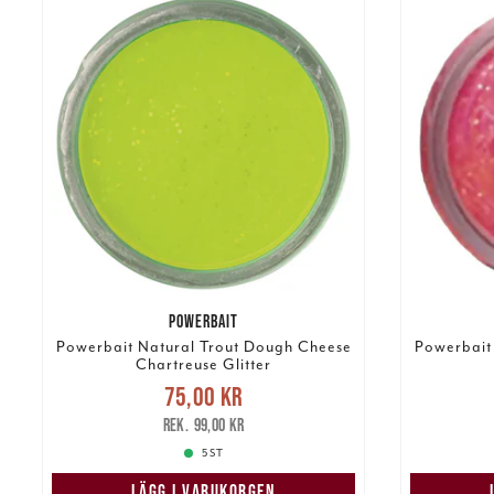
POWERBAIT
Powerbait Natural Trout Dough Cheese
Powerbait
Chartreuse Glitter
Nuvarande pris
:
75,00 kr
75,00 kr
Tidigare pris
:
99,00 kr
75,00 k
99,00 kr
5 ST
LÄGG I VARUKORGEN