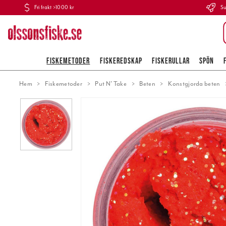
Fri frakt >1000 kr
Su
FISKEMETODER
FISKEREDSKAP
FISKERULLAR
SPÖN
Hem
Fiskemetoder
Put N' Take
Beten
Konstgjorda beten