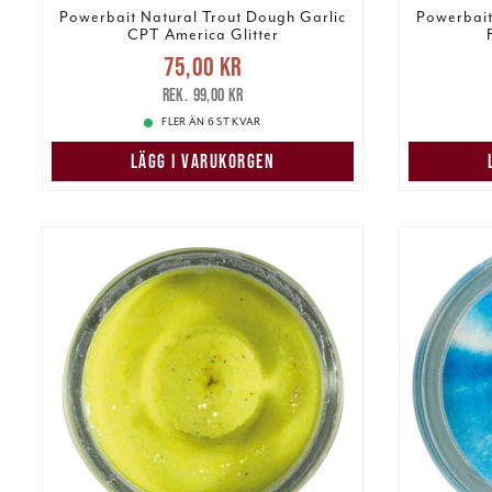
Powerbait Natural Trout Dough Garlic
Powerbait
CPT America Glitter
Nuvarande pris
:
75,00 kr
75,00 kr
Tidigare pris
:
99,00 kr
75,00 k
99,00 kr
FLER ÄN 6 ST KVAR
LÄGG I VARUKORGEN