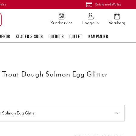
rvice
Betala med Walley
Kundservice
Logga in
Varukorg
BEHÖR
KLÄDER & SKOR
OUTDOOR
OUTLET
KAMPANJER
 Trout Dough Salmon Egg Glitter
h Salmon Egg Glitter
is
:
99,00 kr