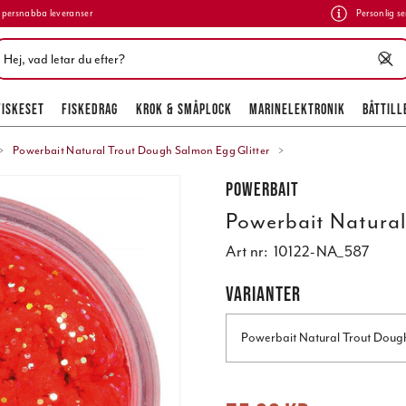
persnabba leveranser
Personlig se
FISKESET
FISKEDRAG
KROK & SMÅPLOCK
MARINELEKTRONIK
BÅTTILL
Powerbait Natural Trout Dough Salmon Egg Glitter
Powerbait
Powerbait Natural
Art nr:
10122-NA_587
VARIANTER
Powerbait Natural Trout Doug
Nuvarande pris
:
75,00 kr
Tidigare pr