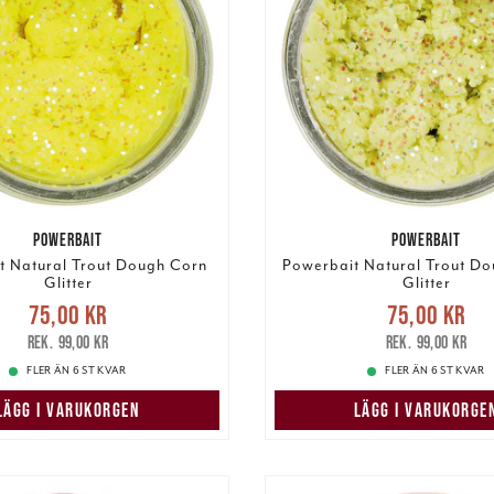
POWERBAIT
POWERBAIT
t Natural Trout Dough Corn
Powerbait Natural Trout Do
Glitter
Glitter
Nuvarande pris
:
Nuvarande pri
75,00 kr
75,00 kr
r
Tidigare pris
:
99,00 kr
75,00 kr
Tidigare pris
:
99,00 kr
99,00 kr
FLER ÄN 6 ST KVAR
FLER ÄN 6 ST KVAR
LÄGG I VARUKORGEN
LÄGG I VARUKORGE