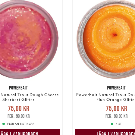
POWERBAIT
POWERBAIT
 Natural Trout Dough Cheese
Powerbait Natural Trout Do
Sherbert Glitter
Fluo Orange Glitte
Nuvarande pris
:
Nuvarande pri
75,00 kr
75,00 kr
r
Tidigare pris
:
99,00 kr
75,00 kr
Tidigare pris
:
99,00 kr
99,00 kr
FLER ÄN 6 ST KVAR
4 ST
LÄGG I VARUKORGEN
LÄGG I VARUKORGE