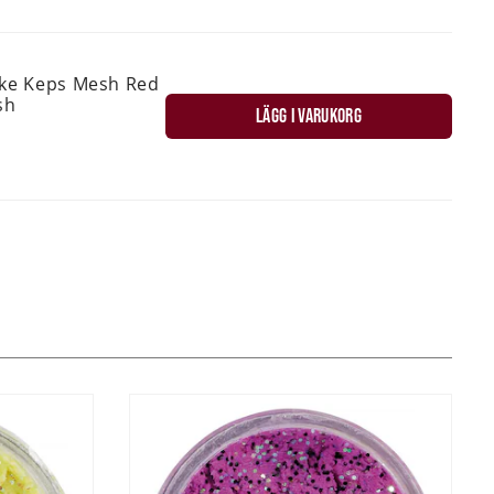
ske Keps Mesh Red
sh
LÄGG I VARUKORG