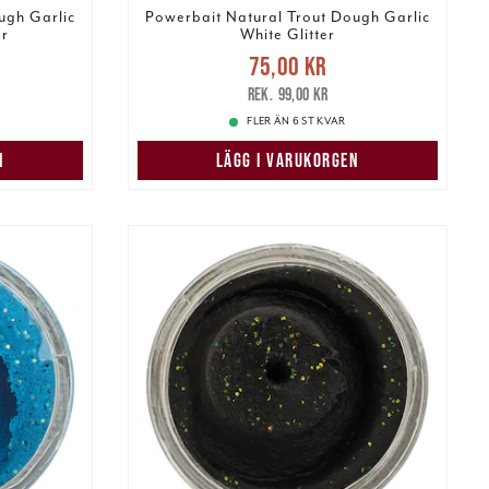
ugh Garlic
Powerbait Natural Trout Dough Garlic
er
White Glitter
s
:
Nuvarande pris
:
75,00 kr
99,00 kr
75,00 kr
Tidigare pris
:
99,00 kr
99,00 kr
FLER ÄN 6 ST KVAR
N
LÄGG I VARUKORGEN