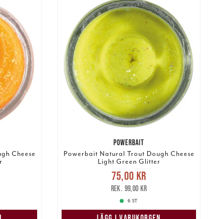
POWERBAIT
ugh Cheese
Powerbait Natural Trout Dough Cheese
r
Light Green Glitter
s
:
Nuvarande pris
:
75,00 kr
99,00 kr
75,00 kr
Tidigare pris
:
99,00 kr
99,00 kr
6 ST
N
LÄGG I VARUKORGEN