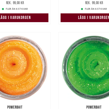
r
Tidigare pris
:
99,00 kr
75,00 kr
Tidigare pris
:
99,00 kr
99,00 kr
FLER ÄN 6 ST KVAR
FLER ÄN 6 ST KVAR
LÄGG I VARUKORGEN
LÄGG I VARUKORGE
POWERBAIT
POWERBAIT