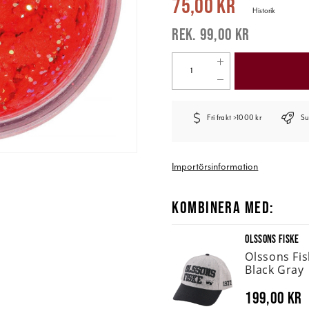
75,00 kr
Historik
99,00 kr
Fri frakt >1000 kr
Su
Importörsinformation
KOMBINERA MED:
OLSSONS FISKE
Olssons Fi
Black Gray
199,00 kr